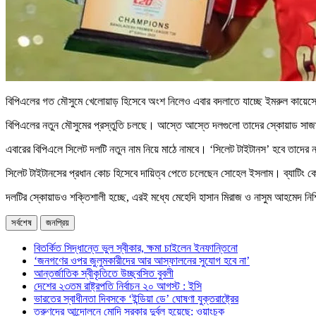
বিপিএলের গত মৌসুমে খেলোয়াড় হিসেবে অংশ নিলেও এবার বদলাতে যাচ্ছে ইমরুল কায়েস
বিপিএলের নতুন মৌসুমের প্রস্তুতি চলছে। আস্তে আস্তে দলগুলো তাদের স্কোয়াড সাজ
এবারের বিপিএলে সিলেট দলটি নতুন নাম নিয়ে মাঠে নামবে। ‘সিলেট টাইটানস’ হবে তাদের 
সিলেট টাইটানসের প্রধান কোচ হিসেবে দায়িত্ব পেতে চলেছেন সোহেল ইসলাম। ব্যাটিং 
দলটির স্কোয়াডও শক্তিশালী হচ্ছে, এরই মধ্যে মেহেদি হাসান মিরাজ ও নাসুম আহমেদ ন
সর্বশেষ
জনপ্রিয়
বিতর্কিত সিদ্ধান্তে ভুল স্বীকার, ক্ষমা চাইলেন ইনফান্তিনো
‘জনগণের ওপর জুলুমকারীদের আর আস্ফালনের সুযোগ হবে না’
আন্তর্জাতিক স্বীকৃতিতে উচ্ছ্বসিত বুবলী
দেশের ২৩তম রাষ্ট্রপতি নির্বাচন ২০ আগস্ট : ইসি
ভারতের স্বাধীনতা দিবসকে ‘ইন্ডিয়া ডে’ ঘোষণা যুক্তরাষ্ট্রের
তরুণদের আন্দোলনে মোদি সরকার দুর্বল হয়েছে: ওয়াংচুক