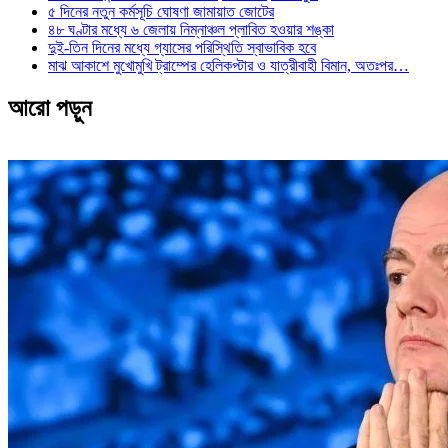
৫ দিনের নতুন কর্মসূচি ঘোষণা জামায়াত জোটের
৪৮ ঘণ্টার মধ্যে ৬ জেলায় নিম্নাঞ্চল প্লাবিত হওয়ার শঙ্কা
দুই-তিন দিনের মধ্যে গ্যাসের পরিস্থিতি স্বাভাবিক হবে
মাঝ আকাশে মুখোমুখি ট্রাম্পের হেলিকপ্টার ও যাত্রীবাহী বিমান, অতঃপর…
আরো পড়ুন