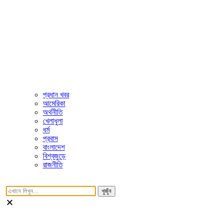
প্রধান খবর
আমেরিকা
অর্থনীতি
খেলাধুলা
ধর্ম
প্রবাস
বাংলাদেশ
বিশ্বজুড়ে
রাজনীতি
খুজুঁন