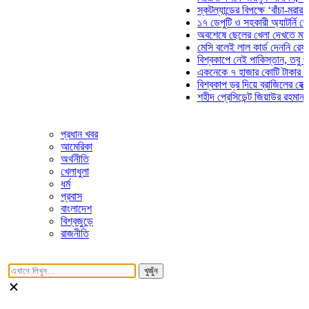
স্কটল্যান্ডের বিপক্ষে ‘বাঁচা-মরার লড়া
১৭ ডেপুটি ও সহকারী অ্যাটর্নি জেনারে
অবশেষে ছেলের খেলা দেখতে মাঠে আ
মেসি বলেই লাল কার্ড দেননি রেফারি! ফ
বিশ্বকাপে নেই পাকিস্তান, তবু প্রতিট
একনেকে ৭ হাজার কোটি টাকার ৫ প্রকল
বিশ্বকাপ ড্র দিয়ে ব্রাজিলের হেক্সা মিশ
শহীদ প্রেসিডেন্ট জিয়াউর রহমান সমাধিত
প্রধান খবর
আমেরিকা
অর্থনীতি
খেলাধুলা
ধর্ম
প্রবাস
বাংলাদেশ
বিশ্বজুড়ে
রাজনীতি
খুজুঁন