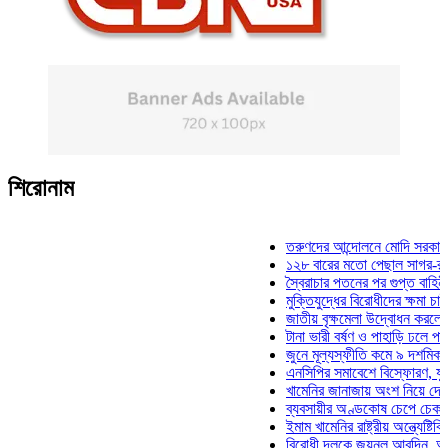
শিরোনাম
তরুণদের আন্দোলনে মোদি সরকার দুর্বল 
১২৮ বারের মতো পেছাল সাগর-রুনি হত্
স্বৈরাচার পতনের পর গুপ্ত বাহিনীর আত্মপ
মুক্তিযুদ্ধের বিরোধীদের ক্ষমা চাইতে হবে
জাতীয় বৃক্ষমেলা উদ্বোধন করলেন প্রধানম
টানা ভারী বর্ষণ ও পাহাড়ি ঢলে পানিবন্দি 
জুনে মূল্যস্ফীতি কমে ৯ দশমিক ১৬ শ
এনসিপির সমাবেশে বিস্ফোরণ, যুবলীগের
খামেনির জানাজায় অংশ নিয়ে দেশে ফিরল
ব্যবসায়ীর অণ্ডকোষ চেপে চেক-স্ট্যাম্
ইমাম খামেনির রাষ্ট্রীয় অন্ত্যেষ্টিক্রিয়
বিরোধী দলকে জয়নুল আবদিন, আপনারা