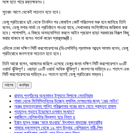
সঙ্গে হতে পারে রক্তক্ষরণও।
সুতরাং আগে থেকেই সচেতন হতে হবে।
ডেঙ্গু প্রতিরোধে দুই থেকে তিনদিন পর মোবাইল কোর্ট পরিচালনা শুরু হবে জানিয়ে তিনি
বলেন, ডেঙ্গু মশার লার্ভা যে প্রতিষ্ঠানে পাওয়া যাবে, সেখানকার সংশ্লিষ্টদের জরিমানা করা
হবে। পাশাপাশি, এ বিষয়ে অসহযোগিতা করলে আইন প্রয়োগ ছাড়া সরকারের বিকল্প কিছু
করার থাকবে না বলেও সতর্ক করেন স্বাস্থ্যমন্ত্রী।
এদিকে ঢাকা দক্ষিণ সিটি করপোরেশনের (ডিএসসিসি) প্রশাসক আব্দুস সালাম বলেন, ডেঙ্গু
প্রতিরোধে জনগণকে সচেতন হতে হবে।
তিনি আরো বলেন, আমাদের জরিপে এসেছে ডেঙ্গুর জন্য দক্ষিণ সিটি করপোরেশনে ৬৩টি
ওয়ার্ড ঝুঁকিপূর্ণ। এছাড়া ২৮টি ওয়ার্ড অধিক ঝুঁকিপূর্ণ। জনগণের দায়িত্ব ৫০ শতাংশ এবং
সিটি করপোরেশনের দায়িত্ব ৫০ শতাংশ হলেই ডেঙ্গু প্রতিরোধ সম্ভব।
সর্বশেষ
জনপ্রিয়
রাফাহ পুনর্গঠনের অনুমোদন ইস্যুতে বিপাকে নেতানিয়াহু
গাজা থেকে ফিলিস্তিনিদের উচ্ছেদ মুসলিম দেশগুলোর জন্য ‘রেড লাইন’
অস্ত্র হস্তান্তরসহ শান্তি পরিকল্পনার পরের ধাপে যেতে প্রস্তুত হামাস
গৃহযুদ্ধে গড়াবে ইয়েমেনে চলমান সংঘাত?
ব্রাজিলে হেলিকপ্টার বিধ্বস্ত হয়ে নিহত ৪
ইরান যুদ্ধে অস্ত্র ‘কমে যাওয়ায়’ উৎপাদন বাড়াচ্ছে যুক্তরাষ্ট্র
গাজায় ধ্বংসস্তূপ থেকে ১৯ লাশ উদ্ধার, বেশিরভাগ নারী-শিশু