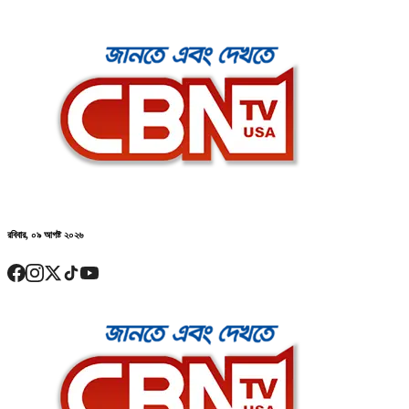
রবিবার, ০৯ আগষ্ট ২০২৬