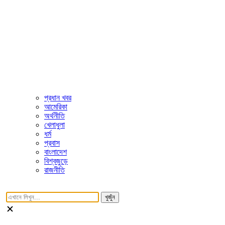
প্রধান খবর
আমেরিকা
অর্থনীতি
খেলাধুলা
ধর্ম
প্রবাস
বাংলাদেশ
বিশ্বজুড়ে
রাজনীতি
খুজুঁন