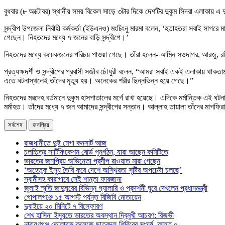
বুধবার (৮ অক্টোবর) স্থানীয় সময় বিকেল সাড়ে ৩টার দিকে দেশটির দুকুম সিদরা এলাকায় এ 
সন্দ্বীপ উপজেলা নির্বাহী কর্মকর্তা (ইউএনও) মংচিংনু মারমা বলেন, ‘হতাহতরা সবাই সাগ
গেছেন। নিহতদের মধ্যে ৭ জনের বাড়ি সন্দ্বীপে।’
নিহতদের মধ্যে কয়েকজনের পরিচয় পাওয়া গেছে। তাঁরা হলেন- আমিন সওদাগর, আরজু, রকি, 
প্রত্যক্ষদর্শী ও সন্দ্বীপের প্রবাসী সজীব চৌধুরী বলেন, “আমরা সবাই একই এলাকায় থাক
এতে ঘটনাস্থলেই তাঁদের মৃত্যু হয়। অনেকের শরীর ছিন্নভিন্ন হয়ে গেছে।”
নিহতদের মরদেহ বর্তমানে দুকুম হাসপাতালের মর্গে রাখা হয়েছে। এদিকে মর্মান্তিক এই 
মর্মাহত। তাঁদের মধ্যে ৭ জন আমাদের সন্দ্বীপের সন্তান। আল্লাহ তায়ালা তাঁদের মাগফ
সর্বশেষ
জনপ্রিয়
রাজধানীতে দুই মেগা কনসার্ট আজ
চলচ্চিত্র সার্টিফিকেশন বোর্ড পুনর্গঠন, যারা আছেন কমিটিতে
ভারতের জনপ্রিয় অভিনেতা প্রদীপ রাওয়াত মারা গেছেন
‘অহেতুক ইস্যু তৈরি করে দেশে অস্থিরতা সৃষ্টির অপচেষ্টা চলছে’
স্বামীসহ কারাগারে সেই শান্তা ফারজানা
জুলাই স্মৃতি জাদুঘরের বিভিন্ন গ্যালারি ও প্রদর্শনী ঘুরে দেখলেন প্রধানমন্ত্রী
গোপালগঞ্জে ১৫ আগস্ট পর্যন্ত বিজিবি মোতায়েন
দুবাইয়ে ২০ মিনিটে ৭ বিস্ফোরণ
শেখ হাসিনা ইস্যুতে ভারতের অবস্থান দ্বিমুখী আচরণ: রিজভী
নারায়ণগঞ্জ তোলারাম কলেজে ছাত্রদল-শিবিরের সংঘর্ষ, আহত ৫