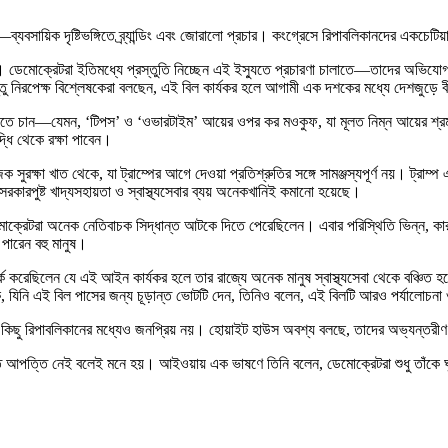
বসায়িক দৃষ্টিভঙ্গিতে ব্র্যান্ডিং এবং জোরালো প্রচার। কংগ্রেসে রিপাবলিকানদের একচেটিয়া স
পর। ডেমোক্রেটরা ইতিমধ্যে প্রস্তুতি নিচ্ছেন এই ইস্যুতে প্রচারণা চালাতে—তাদের অভিযো
 কিন্তু নিরপেক্ষ বিশ্লেষকেরা বলছেন, এই বিল কার্যকর হলে আগামী এক দশকের মধ্যে দেশজুড়ে 
া পৌঁছাতে চান—যেমন, ‘টিপস’ ও ‘ওভারটাইম’ আয়ের ওপর কর মওকুফ, যা মূলত নিম্ন আয়ের শ্
্ধি থেকে রক্ষা পাবেন।
 সুরক্ষা খাত থেকে, যা ট্রাম্পের আগে দেওয়া প্রতিশ্রুতির সঙ্গে সামঞ্জস্যপূর্ণ নয়। ট্রাম
রকারপুষ্ট খাদ্যসহায়তা ও স্বাস্থ্যসেবার ব্যয় অনেকখানিই কমানো হয়েছে।
ডেমোক্রেটরা অনেক নেতিবাচক সিদ্ধান্ত আটকে দিতে পেরেছিলেন। এবার পরিস্থিতি ভিন্ন, কা
পারেন বহু মানুষ।
্ক করেছিলেন যে এই আইন কার্যকর হলে তার রাজ্যে অনেক মানুষ স্বাস্থ্যসেবা থেকে বঞ্চিত হব
স্কি, যিনি এই বিল পাসের জন্য চূড়ান্ত ভোটটি দেন, তিনিও বলেন, এই বিলটি আরও পর্যালো
 কিছু রিপাবলিকানের মধ্যেও জনপ্রিয় নয়। হোয়াইট হাউস অবশ্য বলছে, তাদের অভ্যন্তরী
তাতে আপত্তি নেই বলেই মনে হয়। আইওয়ায় এক ভাষণে তিনি বলেন, ডেমোক্রেটরা শুধু তাঁকে 