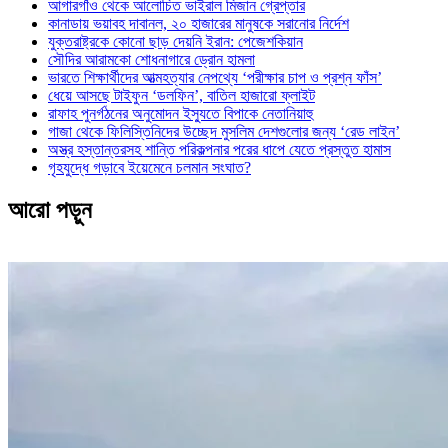
আগারগাঁও থেকে আলোচিত ভাইরাল মিজান গ্রেপ্তার
কানাডায় ভয়াবহ দাবানল, ২০ হাজারের মানুষকে সরানোর নির্দেশ
যুক্তরাষ্ট্রকে কোনো ছাড় দেয়নি ইরান: পেজেশকিয়ান
সৌদির আরামকো শোধনাগারে ড্রোন হামলা
ভারতে শিক্ষার্থীদের আত্মহত্যার নেপথ্যে ‘পরীক্ষার চাপ ও প্রশ্ন ফাঁস’
ধেয়ে আসছে টাইফুন ‘ডলফিন’, বাতিল হাজারো ফ্লাইট
রাফাহ পুনর্গঠনের অনুমোদন ইস্যুতে বিপাকে নেতানিয়াহু
গাজা থেকে ফিলিস্তিনিদের উচ্ছেদ মুসলিম দেশগুলোর জন্য ‘রেড লাইন’
অস্ত্র হস্তান্তরসহ শান্তি পরিকল্পনার পরের ধাপে যেতে প্রস্তুত হামাস
গৃহযুদ্ধে গড়াবে ইয়েমেনে চলমান সংঘাত?
আরো পড়ুন