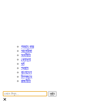
প্রধান খবর
আমেরিকা
অর্থনীতি
খেলাধুলা
ধর্ম
প্রবাস
বাংলাদেশ
বিশ্বজুড়ে
রাজনীতি
খুজুঁন