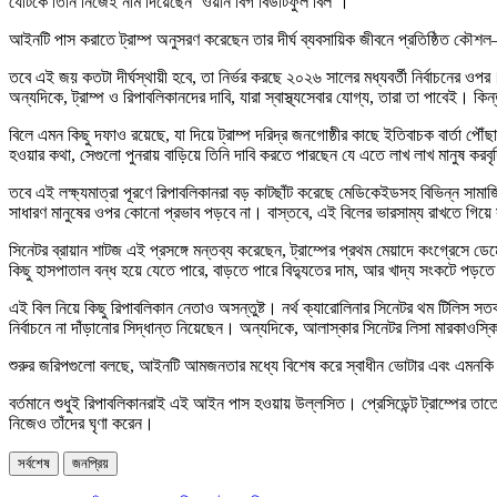
যেটিকে তিনি নিজেই নাম দিয়েছেন ‘ওয়ান বিগ বিউটিফুল বিল’।
আইনটি পাস করাতে ট্রাম্প অনুসরণ করেছেন তার দীর্ঘ ব্যবসায়িক জীবনে প্রতিষ্ঠিত কৌশল—ব্য
তবে এই জয় কতটা দীর্ঘস্থায়ী হবে, তা নির্ভর করছে ২০২৬ সালের মধ্যবর্তী নির্বাচনের ও
অন্যদিকে, ট্রাম্প ও রিপাবলিকানদের দাবি, যারা স্বাস্থ্যসেবার যোগ্য, তারা তা পাবেই।
বিলে এমন কিছু দফাও রয়েছে, যা দিয়ে ট্রাম্প দরিদ্র জনগোষ্ঠীর কাছে ইতিবাচক বার্ত
হওয়ার কথা, সেগুলো পুনরায় বাড়িয়ে তিনি দাবি করতে পারছেন যে এতে লাখ লাখ মানুষ করবৃদ
তবে এই লক্ষ্যমাত্রা পূরণে রিপাবলিকানরা বড় কাটছাঁট করেছে মেডিকেইডসহ বিভিন্ন সামাজিক
সাধারণ মানুষের ওপর কোনো প্রভাব পড়বে না। বাস্তবে, এই বিলের ভারসাম্য রাখতে গিয়ে স
সিনেটর ব্রায়ান শাটজ এই প্রসঙ্গে মন্তব্য করেছেন, ট্রাম্পের প্রথম মেয়াদে কংগ্রেসে 
কিছু হাসপাতাল বন্ধ হয়ে যেতে পারে, বাড়তে পারে বিদ্যুতের দাম, আর খাদ্য সংকটে পড়তে 
এই বিল নিয়ে কিছু রিপাবলিকান নেতাও অসন্তুষ্ট। নর্থ ক্যারোলিনার সিনেটর থম টিলিস সতর
নির্বাচনে না দাঁড়ানোর সিদ্ধান্ত নিয়েছেন। অন্যদিকে, আলাস্কার সিনেটর লিসা মারকাও
শুরুর জরিপগুলো বলছে, আইনটি আমজনতার মধ্যে বিশেষ করে স্বাধীন ভোটার এবং এমনকি
বর্তমানে শুধুই রিপাবলিকানরাই এই আইন পাস হওয়ায় উল্লসিত। প্রেসিডেন্ট ট্রাম্পের 
নিজেও তাঁদের ঘৃণা করেন।
সর্বশেষ
জনপ্রিয়