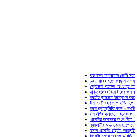
তরুণদের আন্দোলনে মোদি সরকার দুর্বল হয
১২৮ বারের মতো পেছাল সাগর-রুনি হত্যা
স্বৈরাচার পতনের পর গুপ্ত বাহিনীর আত্মপ্র
মুক্তিযুদ্ধের বিরোধীদের ক্ষমা চাইতে হবে: 
জাতীয় বৃক্ষমেলা উদ্বোধন করলেন প্রধানমন
টানা ভারী বর্ষণ ও পাহাড়ি ঢলে পানিবন্দি চট
জুনে মূল্যস্ফীতি কমে ৯ দশমিক ১৬ শত
এনসিপির সমাবেশে বিস্ফোরণ, যুবলীগের দ
খামেনির জানাজায় অংশ নিয়ে দেশে ফিরলে
ব্যবসায়ীর অণ্ডকোষ চেপে চেক-স্ট্যাম্পে
ইমাম খামেনির রাষ্ট্রীয় অন্ত্যেষ্টিক্রিয়ায়
বিরোধী দলকে জয়নুল আবদিন, আপনারা ৭