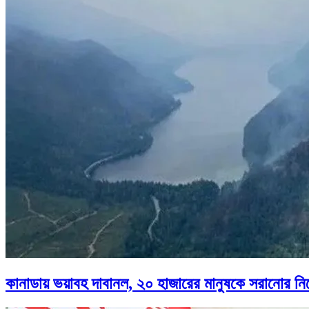
কানাডায় ভয়াবহ দাবানল, ২০ হাজারের মানুষকে সরানোর নির্