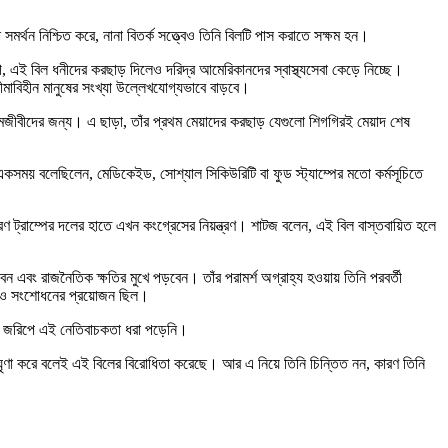
মর্থন নিশ্চিত করে, নানা বিতর্ক সত্ত্বেও তিনি বিলটি পাস করাতে সক্ষম হন।
গ, এই বিল ধনীদের করছাড় দিলেও দরিদ্র আমেরিকানদের স্বাস্থ্যসেবা কেড়ে নিচ্ছে।
বীমাবিহীন মানুষের সংখ্যা উল্লেখযোগ্যভাবে বাড়বে।
রমজীবীদের জন্য। এ ছাড়া, তাঁর প্রথম মেয়াদের করছাড় যেগুলো শিগগিরই মেয়াদ শেষ
্প একসময় বলেছিলেন, মেডিকেইড, সোশ্যাল সিকিউরিটি বা ফুড স্ট্যাম্পের মতো কর্মসূচিতে
রণ ট্রাম্পের দলের হাতে এখন কংগ্রেসের নিয়ন্ত্রণ। শাটজ বলেন, এই বিল বাস্তবায়িত হলে
েন এবং রাজনৈতিক ক্ষতির মুখে পড়বেন। তাঁর পরামর্শ অগ্রাহ্য হওয়ায় তিনি পরবর্তী
চনা ও সংশোধনের প্রয়োজন ছিল।
ণ জরিপে এই নেতিবাচকতা ধরা পড়েনি।
ঘৃণা করে বলেই এই বিলের বিরোধিতা করেছে। আর এ নিয়ে তিনি চিন্তিত নন, কারণ তিনি