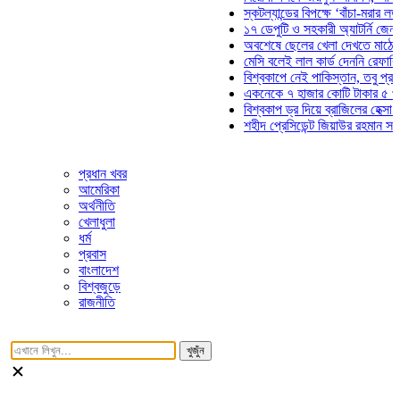
স্কটল্যান্ডের বিপক্ষে ‘বাঁচা-মরার লড়াইয়ে’ 
১৭ ডেপুটি ও সহকারী অ্যাটর্নি জেনারেলের 
অবশেষে ছেলের খেলা দেখতে মাঠে আসছেন
মেসি বলেই লাল কার্ড দেননি রেফারি! ফাউল 
বিশ্বকাপে নেই পাকিস্তান, তবু প্রতিটি গ
একনেকে ৭ হাজার কোটি টাকার ৫ প্রকল্পে
বিশ্বকাপ ড্র দিয়ে ব্রাজিলের হেক্সা মিশন শুর
শহীদ প্রেসিডেন্ট জিয়াউর রহমান সমাধিতে যু
প্রধান খবর
আমেরিকা
অর্থনীতি
খেলাধুলা
ধর্ম
প্রবাস
বাংলাদেশ
বিশ্বজুড়ে
রাজনীতি
খুজুঁন