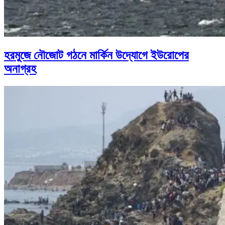
হরমুজে নৌজোট গঠনে মার্কিন উদ্যোগে ইউরোপের
অনাগ্রহ