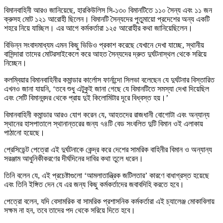
বিমানবাহিনী আরও জানিয়েছে, হারকিউলিস সি-১৩০ বিমানটিতে ১১০ সৈন্য এবং ১১ জন
ক্রুসহ মোট ১২১ আরোহী ছিলেন। বিমানটি সৈন্যদের পুতুমায়ো প্রদেশের অন্য একটি
শহরে নিয়ে যাচ্ছিল। এর আগে কর্মকর্তারা ১২৫ আরোহীর কথা জানিয়েছিলেন।
বিভিন্ন সংবাদমাধ্যম এমন কিছু ভিডিও প্রকাশ করেছে যেখানে দেখা যাচ্ছে, স্থানীয়
বাসিন্দারা তাদের মোটরসাইকেলে করে আহত সৈন্যদের দ্রুত দুর্ঘটনাস্থল থেকে সরিয়ে
নিচ্ছেন।
কলম্বিয়ার বিমানবাহিনীর কমান্ডার কার্লোস ফার্নান্দো সিলভা বলেছেন যে দুর্ঘটনার বিস্তারিত
এখনও জানা যায়নি, ‘তবে শুধু এটুকুই জানা গেছে যে বিমানটিতে সমস্যা দেখা দিয়েছিল
এবং সেটি বিমানবন্দর থেকে প্রায় দুই কিলোমিটার দূরে বিধ্বস্ত হয়।’
বিমানবাহিনী কমান্ডার আরও যোগ করেন যে, আহতদের রাজধানী বোগোটা এবং অন্যান্য
স্থানের হাসপাতালে স্থানান্তরের জন্য ৭৪টি বেড সংবলিত দুটি বিমান ওই এলাকায়
পাঠানো হয়েছে।
প্রেসিডেন্ট পেত্রো এই দুর্ঘটনাকে কেন্দ্র করে দেশের সামরিক বাহিনীর বিমান ও অন্যান্য
সরঞ্জাম আধুনিকীকরণের দীর্ঘদিনের দাবির কথা তুলে ধরেন।
তিনি বলেন যে, এই প্রচেষ্টাগুলো ‘আমলাতান্ত্রিক জটিলতার’ কারণে বাধাগ্রস্ত হয়েছে
এবং তিনি ইঙ্গিত দেন যে এর জন্য কিছু কর্মকর্তাদের জবাবদিহি করতে হবে।
পেত্রো বলেন, যদি বেসামরিক বা সামরিক প্রশাসনিক কর্মকর্তারা এই চ্যালেঞ্জ মোকাবিলায়
সক্ষম না হন, তবে তাদের পদ থেকে সরিয়ে দিতে হবে।