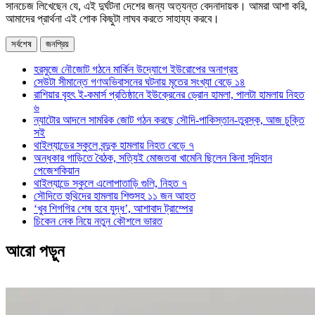
সানচেজ লিখেছেন যে, এই দুর্ঘটনা দেশের জন্য অত্যন্ত বেদনাদায়ক। আমরা আশা করি,
আমাদের প্রার্থনা এই শোক কিছুটা লাঘব করতে সাহায্য করবে।
সর্বশেষ
জনপ্রিয়
হরমুজে নৌজোট গঠনে মার্কিন উদ্যোগে ইউরোপের অনাগ্রহ
সেউটা সীমান্তে গণঅভিবাসনের ঘটনায় মৃতের সংখ্যা বেড়ে ১৪
রাশিয়ার বৃহৎ ই-কমার্স প্রতিষ্ঠানে ইউক্রেনের ড্রোন হামলা, পালটা হামলায় নিহত
৬
ন্যাটোর আদলে সামরিক জোট গঠন করছে সৌদি-পাকিস্তান-তুরস্ক, আজ চুক্তি
সই
থাইল্যান্ডের স্কুলে বন্দুক হামলায় নিহত বেড়ে ৭
অন্ধকার গাড়িতে বৈঠক, সত্যিই মোজতবা খামেনি ছিলেন কিনা সন্দিহান
পেজেশকিয়ান
থাইল্যান্ডে স্কুলে এলোপাতাড়ি গুলি, নিহত ৭
সৌদিতে হুথিদের হামলায় শিশুসহ ১১ জন আহত
‘খুব শিগগির শেষ হবে যুদ্ধ’, আশাবাদ ট্রাম্পের
চিকেন নেক নিয়ে নতুন কৌশলে ভারত
আরো পড়ুন