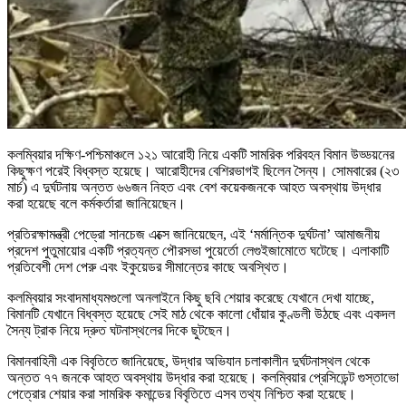
কলম্বিয়ার দক্ষিণ-পশ্চিমাঞ্চলে ১২১ আরোহী নিয়ে একটি সামরিক পরিবহন বিমান উড্ডয়নের
কিছুক্ষণ পরেই বিধ্বস্ত হয়েছে। আরোহীদের বেশিরভাগই ছিলেন সৈন্য। সোমবারের (২৩
মার্চ) এ দুর্ঘটনায় অন্তত ৬৬জন নিহত এবং বেশ কয়েকজনকে আহত অবস্থায় উদ্ধার
করা হয়েছে বলে কর্মকর্তারা জানিয়েছেন।
প্রতিরক্ষামন্ত্রী পেড্রো সানচেজ এক্সে জানিয়েছেন, এই ‘মর্মান্তিক দুর্ঘটনা’ আমাজনীয়
প্রদেশ পুতুমায়োর একটি প্রত্যন্ত পৌরসভা পুয়ের্তো লেগুইজামোতে ঘটেছে। এলাকাটি
প্রতিবেশী দেশ পেরু এবং ইকুয়েডর সীমান্তের কাছে অবস্থিত।
কলম্বিয়ার সংবাদমাধ্যমগুলো অনলাইনে কিছু ছবি শেয়ার করেছে যেখানে দেখা যাচ্ছে,
বিমানটি যেখানে বিধ্বস্ত হয়েছে সেই মাঠ থেকে কালো ধোঁয়ার কুণ্ডলী উঠছে এবং একদল
সৈন্য ট্রাক নিয়ে দ্রুত ঘটনাস্থলের দিকে ছুটছেন।
বিমানবাহিনী এক বিবৃতিতে জানিয়েছে, উদ্ধার অভিযান চলাকালীন দুর্ঘটনাস্থল থেকে
অন্তত ৭৭ জনকে আহত অবস্থায় উদ্ধার করা হয়েছে। কলম্বিয়ার প্রেসিডেন্ট গুস্তাভো
পেত্রোর শেয়ার করা সামরিক কমান্ডের বিবৃতিতে এসব তথ্য নিশ্চিত করা হয়েছে।