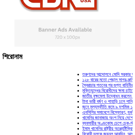
শিরোনাম
তরুণদের আন্দোলনে মোদি সরকার দুর্বল হয়ে
১২৮ বারের মতো পেছাল সাগর-রুনি হত্যা ম
স্বৈরাচার পতনের পর গুপ্ত বাহিনীর আত্মপ্রকা
মুক্তিযুদ্ধের বিরোধীদের ক্ষমা চাইতে হবে: মু
জাতীয় বৃক্ষমেলা উদ্বোধন করলেন প্রধানমন্ত্
টানা ভারী বর্ষণ ও পাহাড়ি ঢলে পানিবন্দি চট্টগ
জুনে মূল্যস্ফীতি কমে ৯ দশমিক ১৬ শতাং
এনসিপির সমাবেশে বিস্ফোরণ, যুবলীগের দুই
খামেনির জানাজায় অংশ নিয়ে দেশে ফিরলেন 
ব্যবসায়ীর অণ্ডকোষ চেপে চেক-স্ট্যাম্পে স
ইমাম খামেনির রাষ্ট্রীয় অন্ত্যেষ্টিক্রিয়ায় স
বিরোধী দলকে জয়নুল আবদিন, আপনারা ৭১ 