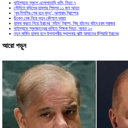
থাইল্যান্ডে স্কুলে এলোপাতাড়ি গুলি, নিহত ৭
সৌদিতে হুথিদের হামলায় শিশুসহ ১১ জন আহত
‘খুব শিগগির শেষ হবে যুদ্ধ’, আশাবাদ ট্রাম্পের
চিকেন নেক নিয়ে নতুন কৌশলে ভারত
হামলা করতে গিয়ে ইরানের ‘ফাঁদে’ ট্রাম্প, পিছু হটলেও ঘটবে চরম পরাজয়
থাইল্যান্ডে স্কুলছাত্রের গুলিতে শিক্ষক নিহত, আহত ১০
নতুন মার্কিন হামলা হলে উপসাগরীয় স্থাপনায় পাল্টা আঘাতের হুঁশিয়ারি ইরানের
আরো পড়ুন