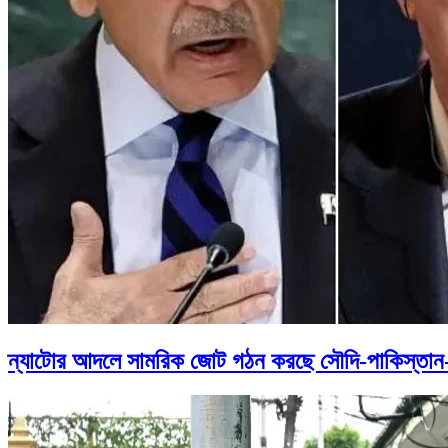
ন্যাটোর আদলে সামরিক জোট গঠন করছে সৌদি-পাকিস্তান-