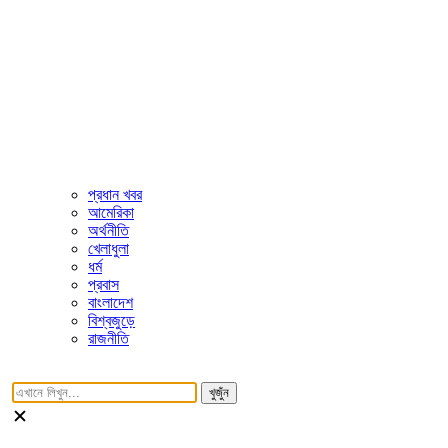
প্রধান খবর
আমেরিকা
অর্থনীতি
খেলাধুলা
ধর্ম
প্রবাস
বাংলাদেশ
বিশ্বজুড়ে
রাজনীতি
খুজুঁন