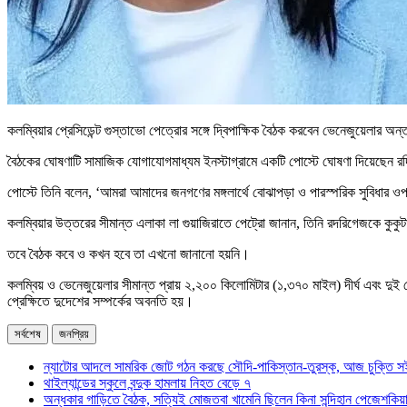
কলম্বিয়ার প্রেসিডেন্ট গুস্তাভো পেত্রোর সঙ্গে দ্বিপাক্ষিক বৈঠক করবেন ভেনেজুয়েলার অন
বৈঠকের ঘোষণাটি সামাজিক যোগাযোগমাধ্যম ইনস্টাগ্রামে একটি পোস্টে ঘোষণা দিয়েছেন
পোস্টে তিনি বলেন, ‘আমরা আমাদের জনগণের মঙ্গলার্থে বোঝাপড়া ও পারস্পরিক সুবিধার ওপ
কলম্বিয়ার উত্তরের সীমান্ত এলাকা লা গুয়াজিরাতে পেট্রো জানান, তিনি রদরিগেজকে কুকু
তবে বৈঠক কবে ও কখন হবে তা এখনো জানানো হয়নি।
কলম্বিয় ও ভেনেজুয়েলার সীমান্ত প্রায় ২,২০০ কিলোমিটার (১,৩৭০ মাইল) দীর্ঘ এবং দুই
প্রেক্ষিতে দুদেশের সম্পর্কের অবনতি হয়।
সর্বশেষ
জনপ্রিয়
ন্যাটোর আদলে সামরিক জোট গঠন করছে সৌদি-পাকিস্তান-তুরস্ক, আজ চুক্তি স
থাইল্যান্ডের স্কুলে বন্দুক হামলায় নিহত বেড়ে ৭
অন্ধকার গাড়িতে বৈঠক, সত্যিই মোজতবা খামেনি ছিলেন কিনা সন্দিহান পেজেশকিয়