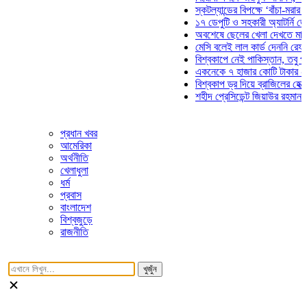
স্কটল্যান্ডের বিপক্ষে ‘বাঁচা-মরার লড়াই
১৭ ডেপুটি ও সহকারী অ্যাটর্নি জেনারে
অবশেষে ছেলের খেলা দেখতে মাঠে আস
মেসি বলেই লাল কার্ড দেননি রেফারি! ফ
বিশ্বকাপে নেই পাকিস্তান, তবু প্রতিট
একনেকে ৭ হাজার কোটি টাকার ৫ প্রকল
বিশ্বকাপ ড্র দিয়ে ব্রাজিলের হেক্সা মিশন
শহীদ প্রেসিডেন্ট জিয়াউর রহমান সমাধিত
প্রধান খবর
আমেরিকা
অর্থনীতি
খেলাধুলা
ধর্ম
প্রবাস
বাংলাদেশ
বিশ্বজুড়ে
রাজনীতি
খুজুঁন