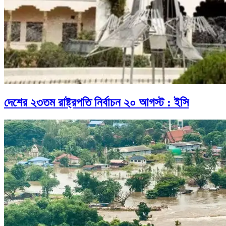
দেশের ২৩তম রাষ্ট্রপতি নির্বাচন ২০ আগস্ট : ইসি