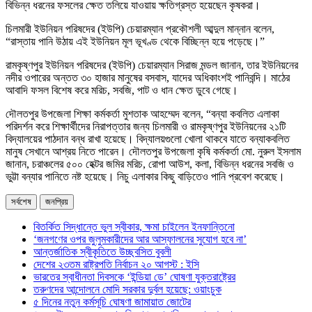
বিভিন্ন ধরনের ফসলের ক্ষেত তলিয়ে যাওয়ায় ক্ষতিগ্রস্ত হয়েছেন কৃষকরা।
চিলমারী ইউনিয়ন পরিষদের (ইউপি) চেয়ারম্যান প্রকৌশলী আব্দুল মান্নান বলেন,
‍“রাস্তায় পানি উঠায় এই ইউনিয়ন মূল ভূখণ্ড থেকে বিচ্ছিন্ন হয়ে পড়েছে।”
রামকৃষ্ণপুর ইউনিয়ন পরিষদের (ইউপি) চেয়ারম্যান সিরাজ মন্ডল জানান, তার ইউনিয়নের
নদীর ওপারের অন্তত ৩০ হাজার মানুষের বসবাস, যাদের অধিকাংশই পানিবন্দি। মাঠের
আবাদি ফসল বিশেষ করে মরিচ, সবজি, পাট ও ধান ক্ষেত ডুবে গেছে।
দৌলতপুর উপজেলা শিক্ষা কর্মকর্তা মুশতাক আহম্মেদ বলেন, “বন্যা কবলিত এলাকা
পরিদর্শন করে শিক্ষার্থীদের নিরাপত্তার জন্য চিলমারী ও রামকৃষ্ণপুর ইউনিয়নের ২১টি
বিদ্যালয়ের পাঠদান বন্ধ রাখা হয়েছে। বিদ্যালয়গুলো খোলা থাকবে যাতে বন্যাকবলিত
মানুষ সেখানে আশ্রয় নিতে পারেন। দৌলতপুর উপজেলা কৃষি কর্মকর্তা মো. নুরুল ইসলাম
জানান, চরাঞ্চলের ৫০০ হেক্টর জমির মরিচ, রোপা আউশ, কলা, বিভিন্ন ধরনের সবজি ও
ভুট্টা বন্যার পানিতে নষ্ট হয়েছে। নিচু এলাকার কিছু বাড়িতেও পানি প্রবেশ করেছে।
সর্বশেষ
জনপ্রিয়
বিতর্কিত সিদ্ধান্তে ভুল স্বীকার, ক্ষমা চাইলেন ইনফান্তিনো
‘জনগণের ওপর জুলুমকারীদের আর আস্ফালনের সুযোগ হবে না’
আন্তর্জাতিক স্বীকৃতিতে উচ্ছ্বসিত বুবলী
দেশের ২৩তম রাষ্ট্রপতি নির্বাচন ২০ আগস্ট : ইসি
ভারতের স্বাধীনতা দিবসকে ‘ইন্ডিয়া ডে’ ঘোষণা যুক্তরাষ্ট্রের
তরুণদের আন্দোলনে মোদি সরকার দুর্বল হয়েছে: ওয়াংচুক
৫ দিনের নতুন কর্মসূচি ঘোষণা জামায়াত জোটের