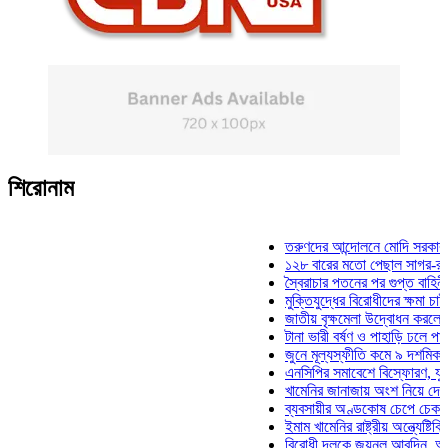
শিরোনাম
তরুণদের আন্দোলনে মোদি সরকার দুর্বল হ
১২৮ বারের মতো পেছাল সাগর-রুনি হত্
স্বৈরাচার পতনের পর গুপ্ত বাহিনীর আত্মপ
মুক্তিযুদ্ধের বিরোধীদের ক্ষমা চাইতে হবে
জাতীয় বৃক্ষমেলা উদ্বোধন করলেন প্রধানম
টানা ভারী বর্ষণ ও পাহাড়ি ঢলে পানিবন্দি চ
জুনে মূল্যস্ফীতি কমে ৯ দশমিক ১৬ শ
এনসিপির সমাবেশে বিস্ফোরণ, যুবলীগের 
খামেনির জানাজায় অংশ নিয়ে দেশে ফিরল
ব্যবসায়ীর অণ্ডকোষ চেপে চেক-স্ট্যাম্
ইমাম খামেনির রাষ্ট্রীয় অন্ত্যেষ্টিক্রিয়
বিরোধী দলকে জয়নুল আবদিন, আপনারা 