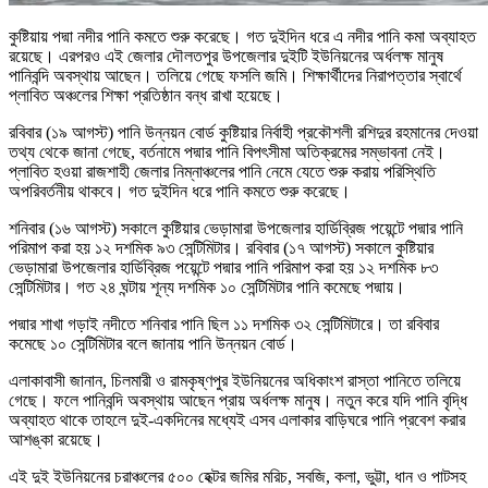
কুষ্টিয়ায় পদ্মা নদীর পানি কমতে শুরু করেছে। গত দুইদিন ধরে এ নদীর পানি কমা অব্যাহত
রয়েছে। এরপরও এই জেলার দৌলতপুর উপজেলার দুইটি ইউনিয়নের অর্ধলক্ষ মানুষ
পানিবন্দি অবস্থায় আছেন। তলিয়ে গেছে ফসলি জমি। শিক্ষার্থীদের নিরাপত্তার স্বার্থে
প্লাবিত অঞ্চলের শিক্ষা প্রতিষ্ঠান বন্ধ রাখা হয়েছে।
রবিবার (১৯ আগস্ট) পানি উন্নয়ন বোর্ড কুষ্টিয়ার নির্বাহী প্রকৌশলী রশিদুর রহমানের দেওয়া
তথ্য থেকে জানা গেছে, বর্তনামে পদ্মার পানি বিপৎসীমা অতিক্রমের সম্ভাবনা নেই।
প্লাবিত হওয়া রাজশাহী জেলার নিম্নাঞ্চলের পানি নেমে যেতে শুরু করায় পরিস্থিতি
অপরিবর্তনীয় থাকবে। গত দুইদিন ধরে পানি কমতে শুরু করেছে।
শনিবার (১৬ আগস্ট) সকালে কুষ্টিয়ার ভেড়ামারা উপজেলার হার্ডিব্রিজ পয়েন্টে পদ্মার পানি
পরিমাপ করা হয় ১২ দশমিক ৯৩ সেন্টিমিটার। রবিবার (১৭ আগস্ট) সকালে কুষ্টিয়ার
ভেড়ামারা উপজেলার হার্ডিব্রিজ পয়েন্টে পদ্মার পানি পরিমাপ করা হয় ১২ দশমিক ৮৩
সেন্টিমিটার। গত ২৪ ঘন্টায় শূন্য দশমিক ১০ সেন্টিমিটার পানি কমেছে পদ্মায়।
পদ্মার শাখা গড়াই নদীতে শনিবার পানি ছিল ১১ দশমিক ৩২ সেন্টিমিটারে। তা রবিবার
কমেছে ১০ সেন্টিমিটার বলে জানায় পানি উন্নয়ন বোর্ড।
এলাকাবাসী জানান, চিলমারী ও রামকৃষ্ণপুর ইউনিয়নের অধিকাংশ রাস্তা পানিতে তলিয়ে
গেছে। ফলে পানিবন্দি অবস্থায় আছেন প্রায় অর্ধলক্ষ মানুষ। নতুন করে যদি পানি বৃদ্ধি
অব্যাহত থাকে তাহলে দুই-একদিনের মধ্যেই এসব এলাকার বাড়িঘরে পানি প্রবেশ করার
আশঙ্কা রয়েছে।
এই দুই ইউনিয়নের চরাঞ্চলের ৫০০ হেক্টর জমির মরিচ, সবজি, কলা, ভুট্টা, ধান ও পাটসহ