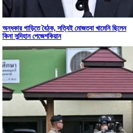
অন্ধকার গাড়িতে বৈঠক, সত্যিই মোজতবা খামেনি ছিলেন
কিনা সন্দিহান পেজেশকিয়ান