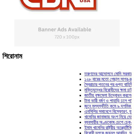
শিরোনাম
তরুণদের আন্দোলনে মোদি সরকার দুর্বল হয়
১২৮ বারের মতো পেছাল সাগর-রুনি হত্যা
স্বৈরাচার পতনের পর গুপ্ত বাহিনীর আত্মপ্রক
মুক্তিযুদ্ধের বিরোধীদের ক্ষমা চাইতে হবে: ম
জাতীয় বৃক্ষমেলা উদ্বোধন করলেন প্রধানমন্
টানা ভারী বর্ষণ ও পাহাড়ি ঢলে পানিবন্দি চট্
জুনে মূল্যস্ফীতি কমে ৯ দশমিক ১৬ শতা
এনসিপির সমাবেশে বিস্ফোরণ, যুবলীগের দু
খামেনির জানাজায় অংশ নিয়ে দেশে ফিরলেন
ব্যবসায়ীর অণ্ডকোষ চেপে চেক-স্ট্যাম্পে 
ইমাম খামেনির রাষ্ট্রীয় অন্ত্যেষ্টিক্রিয়ায় 
বিরোধী দলকে জয়নুল আবদিন, আপনারা ৭