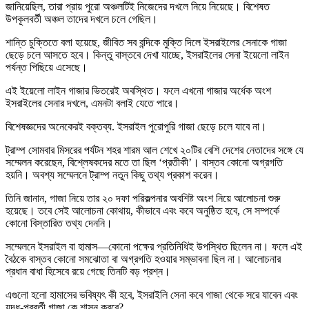
জানিয়েছিল, তারা প্রায় পুরো অঞ্চলটিই নিজেদের দখলে নিয়ে নিয়েছে। বিশেষত
উপকূলবর্তী অঞ্চল তাদের দখলে চলে গেছিল।
শান্তি চুক্তিতে বলা হয়েছে, জীবিত সব বন্দিকে মুক্তি দিলে ইসরাইলের সেনাকে গাজা
ছেড়ে চলে আসতে হবে। কিন্তু বাস্তবে দেখা যাচ্ছে, ইসরাইলের সেনা ইয়েলো লাইন
পর্যন্ত পিছিয়ে এসেছে।
এই ইয়েলো লাইন গাজার ভিতরেই অবস্থিত। ফলে এখনো গাজার অর্ধেক অংশ
ইসরাইলের সেনার দখলে, এমনটা বলাই যেতে পারে।
বিশেষজ্ঞদের অনেকেরই বক্তব্য. ইসরাইল পুরোপুরি গাজা ছেড়ে চলে যাবে না।
ট্রাম্প সোমবার মিসরের পর্যটন শহর শারম আল শেখে ২০টির বেশি দেশের নেতাদের সঙ্গে যে
সম্মেলন করেছেন, বিশ্লেষকদের মতে তা ছিল ‘প্রতীকী’। বাস্তব কোনো অগ্রগতি
হয়নি। অবশ্য সম্মেলনে ট্রাম্প নতুন কিছু তথ্য প্রকাশ করেন।
তিনি জানান, গাজা নিয়ে তার ২০ দফা পরিকল্পনার অবশিষ্ট অংশ নিয়ে আলোচনা শুরু
হয়েছে। তবে সেই আলোচনা কোথায়, কীভাবে এবং কবে অনুষ্ঠিত হবে, সে সম্পর্কে
কোনো বিস্তারিত তথ্য দেননি।
সম্মেলনে ইসরাইল বা হামাস—কোনো পক্ষের প্রতিনিধিই উপস্থিত ছিলেন না। ফলে এই
বৈঠকে বাস্তব কোনো সমঝোতা বা অগ্রগতি হওয়ার সম্ভাবনা ছিল না। আলোচনার
প্রধান বাধা হিসেবে রয়ে গেছে তিনটি বড় প্রশ্ন।
এগুলো হলো হামাসের ভবিষ্যৎ কী হবে, ইসরাইলি সেনা কবে গাজা থেকে সরে যাবেন এবং
যুদ্ধ-পরবর্তী গাজা কে শাসন করবে?