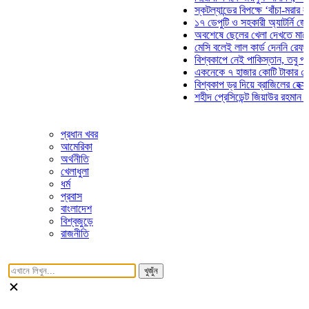
স্কটল্যান্ডের বিপক্ষে ‘বাঁচা-মরার লড়াইয়ে
১৭ ডেপুটি ও সহকারী অ্যাটর্নি জেনারেলে
অবশেষে ছেলের খেলা দেখতে মাঠে আসছে
মেসি বলেই লাল কার্ড দেননি রেফারি! ফাউল
বিশ্বকাপে নেই পাকিস্তান, তবু প্রতিটি 
একনেকে ৭ হাজার কোটি টাকার ৫ প্রকল্প
বিশ্বকাপ ড্র দিয়ে ব্রাজিলের হেক্সা মিশন শ
শহীদ প্রেসিডেন্ট জিয়াউর রহমান সমাধিতে 
প্রধান খবর
আমেরিকা
অর্থনীতি
খেলাধুলা
ধর্ম
প্রবাস
বাংলাদেশ
বিশ্বজুড়ে
রাজনীতি
খুজুঁন