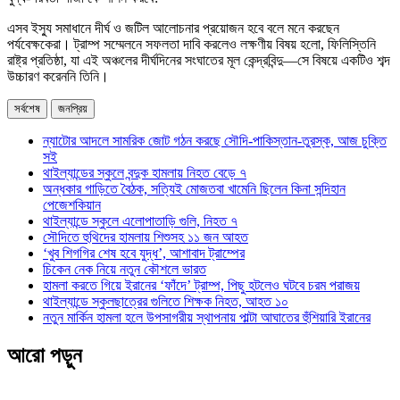
এসব ইস্যু সমাধানে দীর্ঘ ও জটিল আলোচনার প্রয়োজন হবে বলে মনে করছেন
পর্যবেক্ষকেরা। ট্রাম্প সম্মেলনে সফলতা দাবি করলেও লক্ষণীয় বিষয় হলো, ফিলিস্তিনি
রাষ্ট্র প্রতিষ্ঠা, যা এই অঞ্চলের দীর্ঘদিনের সংঘাতের মূল কেন্দ্রবিন্দু—সে বিষয়ে একটিও শব্দ
উচ্চারণ করেননি তিনি।
সর্বশেষ
জনপ্রিয়
ন্যাটোর আদলে সামরিক জোট গঠন করছে সৌদি-পাকিস্তান-তুরস্ক, আজ চুক্তি
সই
থাইল্যান্ডের স্কুলে বন্দুক হামলায় নিহত বেড়ে ৭
অন্ধকার গাড়িতে বৈঠক, সত্যিই মোজতবা খামেনি ছিলেন কিনা সন্দিহান
পেজেশকিয়ান
থাইল্যান্ডে স্কুলে এলোপাতাড়ি গুলি, নিহত ৭
সৌদিতে হুথিদের হামলায় শিশুসহ ১১ জন আহত
‘খুব শিগগির শেষ হবে যুদ্ধ’, আশাবাদ ট্রাম্পের
চিকেন নেক নিয়ে নতুন কৌশলে ভারত
হামলা করতে গিয়ে ইরানের ‘ফাঁদে’ ট্রাম্প, পিছু হটলেও ঘটবে চরম পরাজয়
থাইল্যান্ডে স্কুলছাত্রের গুলিতে শিক্ষক নিহত, আহত ১০
নতুন মার্কিন হামলা হলে উপসাগরীয় স্থাপনায় পাল্টা আঘাতের হুঁশিয়ারি ইরানের
আরো পড়ুন