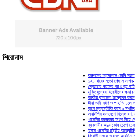
শিরোনাম
তরুণদের আন্দোলনে মোদি সরকার দুর্বল 
১২৮ বারের মতো পেছাল সাগর-রুনি হত্
স্বৈরাচার পতনের পর গুপ্ত বাহিনীর আত্ম
মুক্তিযুদ্ধের বিরোধীদের ক্ষমা চাইতে হবে
জাতীয় বৃক্ষমেলা উদ্বোধন করলেন প্রধান
টানা ভারী বর্ষণ ও পাহাড়ি ঢলে পানিবন্দি 
জুনে মূল্যস্ফীতি কমে ৯ দশমিক ১৬ 
এনসিপির সমাবেশে বিস্ফোরণ, যুবলীগের
খামেনির জানাজায় অংশ নিয়ে দেশে ফির
ব্যবসায়ীর অণ্ডকোষ চেপে চেক-স্ট্যাম্
ইমাম খামেনির রাষ্ট্রীয় অন্ত্যেষ্টিক্রিয়
বিরোধী দলকে জয়নুল আবদিন, আপনারা