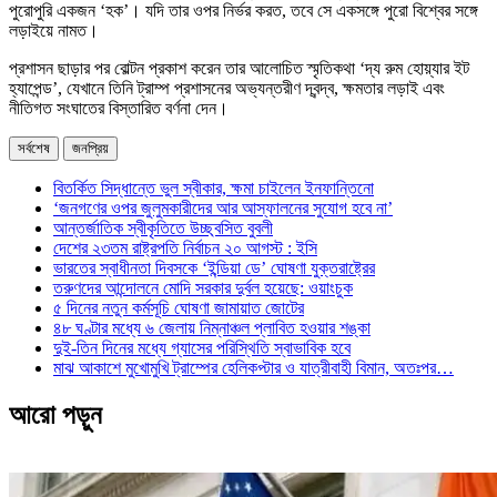
পুরোপুরি একজন ‘হক’। যদি তার ওপর নির্ভর করত, তবে সে একসঙ্গে পুরো বিশ্বের সঙ্গে
লড়াইয়ে নামত।
প্রশাসন ছাড়ার পর বোল্টন প্রকাশ করেন তার আলোচিত স্মৃতিকথা ‘দ্য রুম হোয়্যার ইট
হ্যাপেন্ড’, যেখানে তিনি ট্রাম্প প্রশাসনের অভ্যন্তরীণ দ্বন্দ্ব, ক্ষমতার লড়াই এবং
নীতিগত সংঘাতের বিস্তারিত বর্ণনা দেন।
সর্বশেষ
জনপ্রিয়
বিতর্কিত সিদ্ধান্তে ভুল স্বীকার, ক্ষমা চাইলেন ইনফান্তিনো
‘জনগণের ওপর জুলুমকারীদের আর আস্ফালনের সুযোগ হবে না’
আন্তর্জাতিক স্বীকৃতিতে উচ্ছ্বসিত বুবলী
দেশের ২৩তম রাষ্ট্রপতি নির্বাচন ২০ আগস্ট : ইসি
ভারতের স্বাধীনতা দিবসকে ‘ইন্ডিয়া ডে’ ঘোষণা যুক্তরাষ্ট্রের
তরুণদের আন্দোলনে মোদি সরকার দুর্বল হয়েছে: ওয়াংচুক
৫ দিনের নতুন কর্মসূচি ঘোষণা জামায়াত জোটের
৪৮ ঘণ্টার মধ্যে ৬ জেলায় নিম্নাঞ্চল প্লাবিত হওয়ার শঙ্কা
দুই-তিন দিনের মধ্যে গ্যাসের পরিস্থিতি স্বাভাবিক হবে
মাঝ আকাশে মুখোমুখি ট্রাম্পের হেলিকপ্টার ও যাত্রীবাহী বিমান, অতঃপর…
আরো পড়ুন