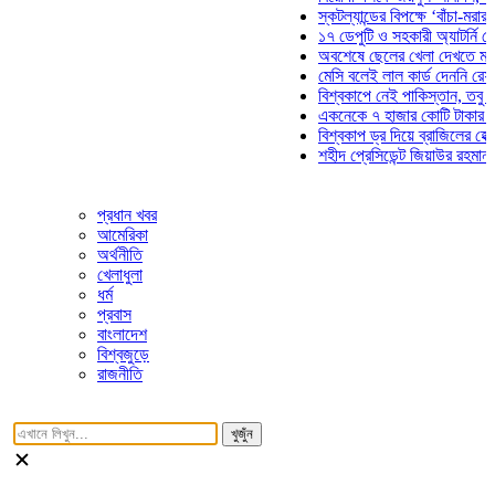
স্কটল্যান্ডের বিপক্ষে ‘বাঁচা-মরার লড়া
১৭ ডেপুটি ও সহকারী অ্যাটর্নি জেনার
অবশেষে ছেলের খেলা দেখতে মাঠে আ
মেসি বলেই লাল কার্ড দেননি রেফারি! ফ
বিশ্বকাপে নেই পাকিস্তান, তবু প্রতি
একনেকে ৭ হাজার কোটি টাকার ৫ প্রক
বিশ্বকাপ ড্র দিয়ে ব্রাজিলের হেক্সা মিশ
শহীদ প্রেসিডেন্ট জিয়াউর রহমান সমাধি
প্রধান খবর
আমেরিকা
অর্থনীতি
খেলাধুলা
ধর্ম
প্রবাস
বাংলাদেশ
বিশ্বজুড়ে
রাজনীতি
খুজুঁন