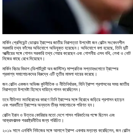
মার্কিন প্রেসিডেন্ট ডোনাল্ড ট্রাম্পের জাতীয় নিরাপত্তা উপদেষ্টা জন বোল্টন সংবেদনশীল
সরকারি তথ্য ফাঁসের অভিযোগে অভিযুক্ত হয়েছেন। অভিযোগে বলা হয়েছে, তিনি দুটি
আত্মীয়ের সঙ্গে গোপন সরকারি তথ্য শেয়ার করেছেন এবং গোপনীয় এসব নথি, লেখা ও নোট
নিজের কাছে রেখে দিয়েছেন।
মার্কিন বিচার বিভাগ (ডিপার্টমেন্ট অব জাস্টিস) সাম্প্রতিক সপ্তাহগুলোতে ট্রাম্পের
প্রকাশ্য সমালোচকদের বিরুদ্ধে এটি তৃতীয় মামলা দায়ের করেছে।
জন বোল্টন একজন অভিজ্ঞ কূটনীতিক ও নীতিনির্ধারক, যিনি ট্রাম্প প্রশাসনের সময় জাতীয়
নিরাপত্তা উপদেষ্টা হিসেবে দায়িত্ব পালন করেছিলেন।
তবে নীতিগত মতবিরোধের কারণে তিনি ট্রাম্পের সঙ্গে বিরোধে জড়িয়ে প্রশাসন ছাড়েন
এবং পরবর্তীতে ট্রাম্পের অন্যতম তীব্র সমালোচকে পরিণত হন।
বোল্টন ইরান ও উত্তর কোরিয়ার মতো দেশে শাসন পরিবর্তনের পক্ষে ছিলেন এবং
আক্রমণাত্মক পররাষ্ট্রনীতির জন্য পরিচিত।
২০১৯ সালে এনবিসি নিউজের সঙ্গে আলাপে ট্রাম্প একবার মন্তব্য করেছিলেন, ‌‌জন বোল্টন