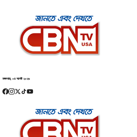
মঙ্গলবার, ০৪ আগষ্ট ২০২৬