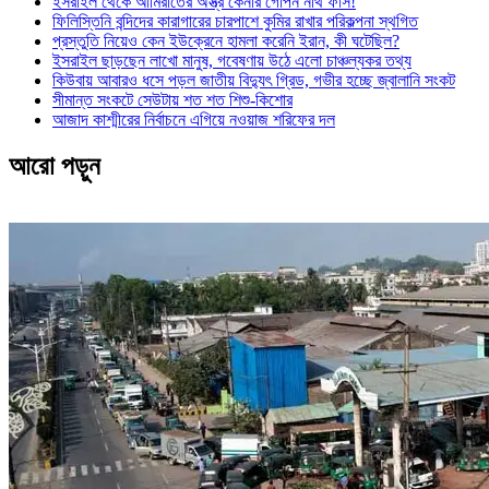
ইসরাইল থেকে আমিরাতের অস্ত্র কেনার গোপন নথি ফাঁস!
ফিলিস্তিনি বন্দিদের কারাগারের চারপাশে কুমির রাখার পরিকল্পনা স্থগিত
প্রস্তুতি নিয়েও কেন ইউক্রেনে হামলা করেনি ইরান, কী ঘটেছিল?
ইসরাইল ছাড়ছেন লাখো মানুষ, গবেষণায় উঠে এলো চাঞ্চল্যকর তথ্য
কিউবায় আবারও ধসে পড়ল জাতীয় বিদ্যুৎ গ্রিড, গভীর হচ্ছে জ্বালানি সংকট
সীমান্ত সংকটে সেউটায় শত শত শিশু-কিশোর
আজাদ কাশ্মীরের নির্বাচনে এগিয়ে নওয়াজ শরিফের দল
আরো পড়ুন