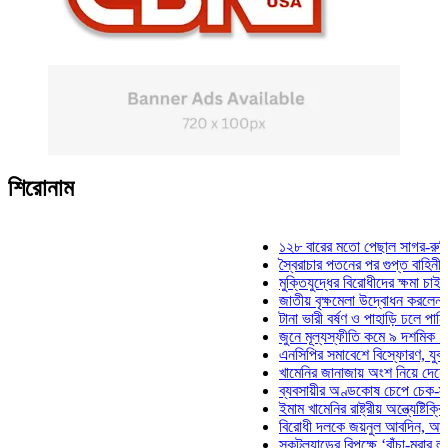
শিরোনাম
১২৮ বারের মতো পেছাল সাগর-রুনি হত্যা
স্বৈরাচার পতনের পর গুপ্ত বাহিনীর আত্মপ্র
মুক্তিযুদ্ধের বিরোধীদের ক্ষমা চাইতে হবে: 
জাতীয় বৃক্ষমেলা উদ্বোধন করলেন প্রধানমন
টানা ভারী বর্ষণ ও পাহাড়ি ঢলে পানিবন্দি চট
জুনে মূল্যস্ফীতি কমে ৯ দশমিক ১৬ শত
এনসিপির সমাবেশে বিস্ফোরণ, যুবলীগের দ
খামেনির জানাজায় অংশ নিয়ে দেশে ফিরলে
ব্যবসায়ীর অণ্ডকোষ চেপে চেক-স্ট্যাম্পে
ইমাম খামেনির রাষ্ট্রীয় অন্ত্যেষ্টিক্রিয়ায়
বিরোধী দলকে জয়নুল আবদিন, আপনারা ৭
স্কটল্যান্ডের বিপক্ষে ‘বাঁচা-মরার লড়াইয়