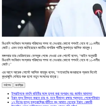
বিএনপি সংবিধান সংস্কার পরিষদের শপথ না নেওয়ায় কোনো শপথই নেবে না ১১-দলীয়
জোট। এমন তথ্য জানিয়েছেন জাতীয় নাগরিক পার্টির মুখপাত্র আসিফ মাহমুদ।
মঙ্গলবার তার ভেরিফায়েড ফেসবুক পেজে দেওয়া এক পোস্টে বলেন, ‘আইন অনুযায়ী
বিএনপি সংবিধান সংস্কার পরিষদের শপথ না নেওয়ায় কোনো শপথই নেবে না ১১-দলীয়
জোট।’
এর আগে আরেক পোস্টে আসিফ মাহমুদ বলেন, ‘গণভোটের জনরায়কে প্রথম দিনেই
বৃদ্ধাঙ্গুলি দেখিয়ে শুরু হলো নতুন সংসদের যাত্রা।
সর্বশেষ
জনপ্রিয়
ইসরাইলকে নাৎসি বাহিনীর সঙ্গে তুলনা করা অপরাধ নয়: জার্মান আদালত
ইরান যুদ্ধ বিস্তৃত করতে চায় না, তবে সীমান্ত রক্ষায় প্রস্তুত: পেজেশকিয়ান
১৭ দিনের যুদ্ধে যুক্তরাষ্ট্রের ঘাঁটিতে বড় আঘাত হেনেছে ইরান: রেজায়ী