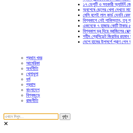
১৭ ডেপুটি ও সহকারী অ্যাটর্নি জেনারেল
অবশেষে ছেলের খেলা দেখতে মাঠে আসছ
মেসি বলেই লাল কার্ড দেননি রেফারি! ফাউ
বিশ্বকাপে নেই পাকিস্তান, তবু প্রতিটি
একনেকে ৭ হাজার কোটি টাকার ৫ প্রকল্
বিশ্বকাপ ড্র দিয়ে ব্রাজিলের হেক্সা মিশন 
শহীদ প্রেসিডেন্ট জিয়াউর রহমান সমাধিতে
দেশে হামের উপসর্গে প্রাণ গেল আরও ৮ 
প্রধান খবর
আমেরিকা
অর্থনীতি
খেলাধুলা
ধর্ম
প্রবাস
বাংলাদেশ
বিশ্বজুড়ে
রাজনীতি
খুজুঁন