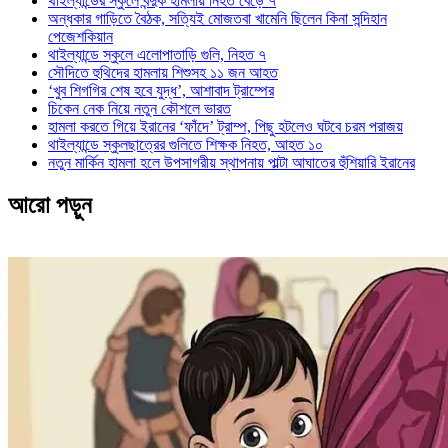
থাইল্যান্ডের স্কুলে বন্দুক হামলায় নিহত বেড়ে ৭
অন্ধকার গাড়িতে বৈঠক, সত্যিই মোজতবা খামেনি ছিলেন কিনা সন্দিহান
পেজেশকিয়ান
থাইল্যান্ডে স্কুলে এলোপাতাড়ি গুলি, নিহত ৭
সৌদিতে হুথিদের হামলায় শিশুসহ ১১ জন আহত
‘খুব শিগগির শেষ হবে যুদ্ধ’, আশাবাদ ট্রাম্পের
চিকেন নেক নিয়ে নতুন কৌশলে ভারত
হামলা করতে গিয়ে ইরানের ‘ফাঁদে’ ট্রাম্প, পিছু হটলেও ঘটবে চরম পরাজয়
থাইল্যান্ডে স্কুলছাত্রের গুলিতে শিক্ষক নিহত, আহত ১০
নতুন মার্কিন হামলা হলে উপসাগরীয় স্থাপনায় পাল্টা আঘাতের হুঁশিয়ারি ইরানের
আরো পড়ুন