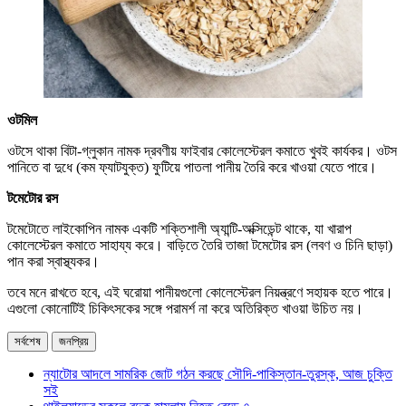
ওটমিল
ওটসে থাকা বিটা-গ্লুকান নামক দ্রবণীয় ফাইবার কোলেস্টেরল কমাতে খুবই কার্যকর। ওটস
পানিতে বা দুধে (কম ফ্যাটযুক্ত) ফুটিয়ে পাতলা পানীয় তৈরি করে খাওয়া যেতে পারে।
টমেটোর রস
টমেটোতে লাইকোপিন নামক একটি শক্তিশালী অ্যান্টি-অক্সিডেন্ট থাকে, যা খারাপ
কোলেস্টেরল কমাতে সাহায্য করে। বাড়িতে তৈরি তাজা টমেটোর রস (লবণ ও চিনি ছাড়া)
পান করা স্বাস্থ্যকর।
তবে মনে রাখতে হবে, এই ঘরোয়া পানীয়গুলো কোলেস্টেরল নিয়ন্ত্রণে সহায়ক হতে পারে।
এগুলো কোনোটিই চিকিৎসকের সঙ্গে পরামর্শ না করে অতিরিক্ত খাওয়া উচিত নয়।
সর্বশেষ
জনপ্রিয়
ন্যাটোর আদলে সামরিক জোট গঠন করছে সৌদি-পাকিস্তান-তুরস্ক, আজ চুক্তি
সই