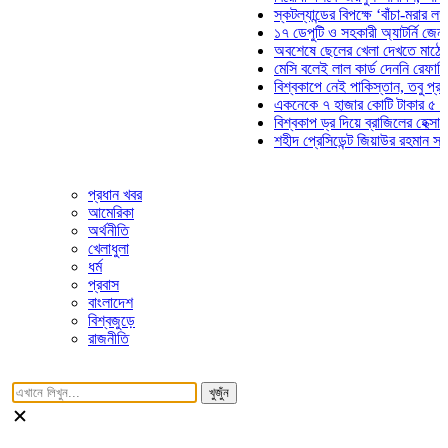
স্কটল্যান্ডের বিপক্ষে ‘বাঁচা-মরার লড়াইয়ে’
১৭ ডেপুটি ও সহকারী অ্যাটর্নি জেনারেলের
অবশেষে ছেলের খেলা দেখতে মাঠে আসছে
মেসি বলেই লাল কার্ড দেননি রেফারি! ফাউল 
বিশ্বকাপে নেই পাকিস্তান, তবু প্রতিটি গ
একনেকে ৭ হাজার কোটি টাকার ৫ প্রকল্পে
বিশ্বকাপ ড্র দিয়ে ব্রাজিলের হেক্সা মিশন শু
শহীদ প্রেসিডেন্ট জিয়াউর রহমান সমাধিতে য
প্রধান খবর
আমেরিকা
অর্থনীতি
খেলাধুলা
ধর্ম
প্রবাস
বাংলাদেশ
বিশ্বজুড়ে
রাজনীতি
খুজুঁন