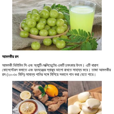
আমলকীর রস
আমলকী ভিটামিন সি এবং অ্যান্টি-অক্সিডেন্টের একটি চমৎকার উৎস। এটি খারাপ
কোলেস্টেরল কমাতে এবং হৃদযন্ত্রের স্বাস্থ্য ভালো রাখতে সাহায্য করে। তাজা আমলকীর
রস (২০-৩০ মিলি) সামান্য পানির সঙ্গে মিশিয়ে সকালে পান করা যেতে পারে।