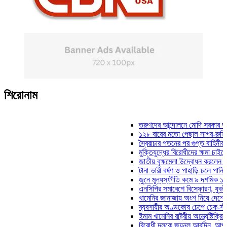
শিরোনাম
তরুণদের আন্দোলনে মোদি সরকার দুর্বল হয়ে
১২৮ বারের মতো পেছাল সাগর-রুনি হত্যা 
স্বৈরাচার পতনের পর গুপ্ত বাহিনীর আত্মপ্রকা
মুক্তিযুদ্ধের বিরোধীদের ক্ষমা চাইতে হবে: মু
জাতীয় বৃক্ষমেলা উদ্বোধন করলেন প্রধানমন্ত
টানা ভারী বর্ষণ ও পাহাড়ি ঢলে পানিবন্দি চট্ট
জুনে মূল্যস্ফীতি কমে ৯ দশমিক ১৬ শতাং
এনসিপির সমাবেশে বিস্ফোরণ, যুবলীগের দুই
খামেনির জানাজায় অংশ নিয়ে দেশে ফিরলেন 
ব্যবসায়ীর অণ্ডকোষ চেপে চেক-স্ট্যাম্পে স
ইমাম খামেনির রাষ্ট্রীয় অন্ত্যেষ্টিক্রিয়ায় স
বিরোধী দলকে জয়নুল আবদিন, আপনারা ৭১