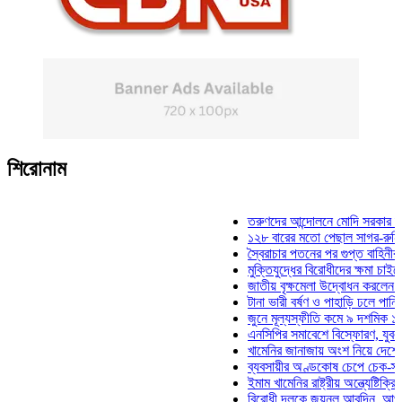
শিরোনাম
তরুণদের আন্দোলনে মোদি সরকার দুর্বল হয়
১২৮ বারের মতো পেছাল সাগর-রুনি হত্যা 
স্বৈরাচার পতনের পর গুপ্ত বাহিনীর আত্মপ্রক
মুক্তিযুদ্ধের বিরোধীদের ক্ষমা চাইতে হবে: ম
জাতীয় বৃক্ষমেলা উদ্বোধন করলেন প্রধানমন্ত
টানা ভারী বর্ষণ ও পাহাড়ি ঢলে পানিবন্দি চট্
জুনে মূল্যস্ফীতি কমে ৯ দশমিক ১৬ শতা
এনসিপির সমাবেশে বিস্ফোরণ, যুবলীগের দু
খামেনির জানাজায় অংশ নিয়ে দেশে ফিরলেন
ব্যবসায়ীর অণ্ডকোষ চেপে চেক-স্ট্যাম্পে 
ইমাম খামেনির রাষ্ট্রীয় অন্ত্যেষ্টিক্রিয়ায় 
বিরোধী দলকে জয়নুল আবদিন, আপনারা ৭১