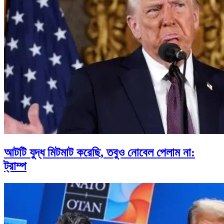
আটটি যুদ্ধ মিটমাট করেছি, তবুও নোবেল পেলাম না:
ট্রাম্প