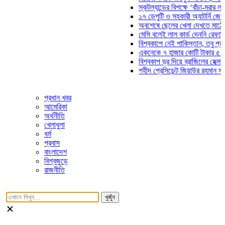
স্কটল্যান্ডের বিপক্ষে ‘বাঁচা-মরার লড়াইয়ে
১৭ ডেপুটি ও সহকারী অ্যাটর্নি জেনারেলে
অবশেষে ছেলের খেলা দেখতে মাঠে আসছে
মেসি বলেই লাল কার্ড দেননি রেফারি! ফাউল
বিশ্বকাপে নেই পাকিস্তান, তবু প্রতিটি 
একনেকে ৭ হাজার কোটি টাকার ৫ প্রকল্প
বিশ্বকাপ ড্র দিয়ে ব্রাজিলের হেক্সা মিশন শ
শহীদ প্রেসিডেন্ট জিয়াউর রহমান সমাধিতে য
প্রধান খবর
আমেরিকা
অর্থনীতি
খেলাধুলা
ধর্ম
প্রবাস
বাংলাদেশ
বিশ্বজুড়ে
রাজনীতি
খুজুঁন