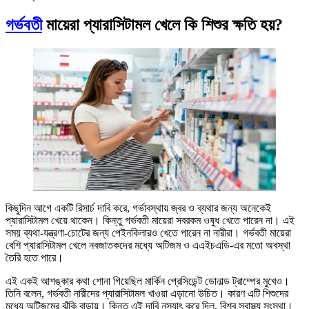
গর্ভবতী
মায়েরা প্যারাসিটামল খেলে কি শিশুর ক্ষতি হয়?
কিছুদিন আগে একটি রিসার্চ দাবি করে, গর্ভাবস্থায় জ্বর ও ব্যথার জন্য অনেকেই
প্যারাসিটামল খেয়ে থাকেন। কিন্তু গর্ভবতী মায়েরা সবরকম ওষুধ খেতে পারেন না। এই
সময় ব্যথা-যন্ত্রণা-চোটের জন্য পেইনকিলারও খেতে পারেন না নারীরা। গর্ভবতী মায়েরা
বেশি প্যারাসিটামল খেলে নবজাতকদের মধ্যে অটিজম ও এএইচএডি-এর মতো অবস্থা
তৈরি হতে পারে।
এই একই আশঙ্কার কথা শোনা গিয়েছিল মার্কিন প্রেসিডেন্ট ডোনাল্ড ট্রাম্পের মুখেও।
তিনি বলেন, গর্ভবতী নারীদের প্যারাসিটামল খাওয়া এড়ানো উচিত। কারণ এটি শিশুদের
মধ্যে অটিজমের ঝুঁকি বাড়ায়। কিন্তু এই দাবি নস্যাৎ করে দিল, বিশ্ব স্বাস্থ্য সংস্থা।