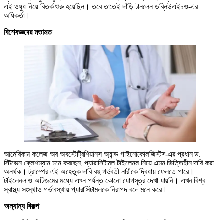
এই ওষুধ নিয়ে বিতর্ক শুরু হয়েছিল। তবে তাতেই দাঁড়ি টানলেন ডব্লিউএইচও-এর
অধিকর্তা।
বিশেষজ্ঞদের মতামত
আমেরিকান কলেজ অব অবস্টেট্রিশিয়ানস অ্যান্ড গাইনোকোলজিস্টস-এর প্রধান ড.
স্টিভেন ফ্লেশম্যান মনে করছেন, প্যারাসিটামল টাইলেনল নিয়ে এমন ভিত্তিহীন দাবি করা
অনর্থক। ট্রাম্পের এই অহেতুক দাবি বহু গর্ভবতী নারীকে দ্বিধায় ফেলতে পারে।
টাইলেনল ও অটিজমের মধ্যে এখন পর্যন্ত কোনো যোগসূত্র দেখা যায়নি। এখন বিশ্ব
স্বাস্থ্য সংস্থাও গর্ভাবস্থায় প্যারাসিটামলকে নিরাপদ বলে মনে করে।
অন্যান্য বিকল্প