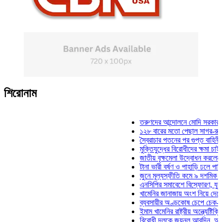
শিরোনাম
তরুণদের আন্দোলনে মোদি সরকার দুর্বল হ
১২৮ বারের মতো পেছাল সাগর-রুনি হত্
স্বৈরাচার পতনের পর গুপ্ত বাহিনীর আত্মপ
মুক্তিযুদ্ধের বিরোধীদের ক্ষমা চাইতে হবে
জাতীয় বৃক্ষমেলা উদ্বোধন করলেন প্রধানম
টানা ভারী বর্ষণ ও পাহাড়ি ঢলে পানিবন্দি চ
জুনে মূল্যস্ফীতি কমে ৯ দশমিক ১৬ শ
এনসিপির সমাবেশে বিস্ফোরণ, যুবলীগের 
খামেনির জানাজায় অংশ নিয়ে দেশে ফিরল
ব্যবসায়ীর অণ্ডকোষ চেপে চেক-স্ট্যাম্প
ইমাম খামেনির রাষ্ট্রীয় অন্ত্যেষ্টিক্রিয়া
বিরোধী দলকে জয়নুল আবদিন, আপনারা 