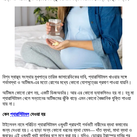
বিশ্ব স্বাস্থ্য সংস্থার মুখপাত্র তারিক জাসারেভিকের দাবি, প্যারাসিটামল খাওয়ার সঙ্গে
গর্ভাবস্থা ও অটিজম-এর মতো রোগের মধ্যে কোনো যোগসূত্রের প্রমাণ পাওয়া যায়নি।
অটিজম কোনো রোগ নয়, একটি ডিজঅর্ডার। আর এর কোনো ভ্যাকসিনও হয় না। হবু মা
প্যারাসিটামল খেলে সন্তানের অটিজমের ঝুঁকি বাড়ে এমন কোনো বৈজ্ঞানিক যুক্তি পাওয়া
যায় না।
কেন
প্যারাসিটামল
দেওয়া হয়
টাইলেনল নামে পরিচিত প্যারাসিটামল ওষুধটি প্রায়শই গর্ভবতী নারীদের ব্যথা কমানোর
জন্য দেওয়া হয়। এ ছাড়া অন্য কোনো ধরনের ব্যথা যেমন— দাঁত ব্যথা, মাথা ব্যথা ও
জ্বরেও এই ওষুধটি খুবই কার্যকর বলে মনে করা হয়। যদিও, ডোনাল্ড ট্রাম্পের দাবির পর