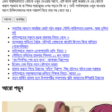
এমন পরিস্থিতিতে কোনো ওষুধ দেওয়ার আগে, এটি জানা খুবই জরুরি যে এর কোনো
খারাপ প্রভাব মা বা শিশুর স্বাস্থ্যের ওপর পড়বে কি না। তাই গর্ভাবস্থায় ওষুধ খাওয়ার
আগে চিকিৎসকদের সঙ্গে পরামর্শ নিয়ে তার পর খেতে হয়।
সর্বশেষ
জনপ্রিয়
ন্যাটোর আদলে সামরিক জোট গঠন করছে সৌদি-পাকিস্তান-তুরস্ক, আজ চুক্তি
সই
থাইল্যান্ডের স্কুলে বন্দুক হামলায় নিহত বেড়ে ৭
অন্ধকার গাড়িতে বৈঠক, সত্যিই মোজতবা খামেনি ছিলেন কিনা সন্দিহান
পেজেশকিয়ান
থাইল্যান্ডে স্কুলে এলোপাতাড়ি গুলি, নিহত ৭
সৌদিতে হুথিদের হামলায় শিশুসহ ১১ জন আহত
‘খুব শিগগির শেষ হবে যুদ্ধ’, আশাবাদ ট্রাম্পের
চিকেন নেক নিয়ে নতুন কৌশলে ভারত
হামলা করতে গিয়ে ইরানের ‘ফাঁদে’ ট্রাম্প, পিছু হটলেও ঘটবে চরম পরাজয়
থাইল্যান্ডে স্কুলছাত্রের গুলিতে শিক্ষক নিহত, আহত ১০
নতুন মার্কিন হামলা হলে উপসাগরীয় স্থাপনায় পাল্টা আঘাতের হুঁশিয়ারি ইরানের
আরো পড়ুন