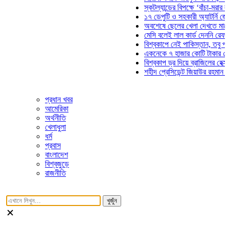
স্কটল্যান্ডের বিপক্ষে ‘বাঁচা-মরার লড়াই
১৭ ডেপুটি ও সহকারী অ্যাটর্নি জেনারে
অবশেষে ছেলের খেলা দেখতে মাঠে আস
মেসি বলেই লাল কার্ড দেননি রেফারি! ফ
বিশ্বকাপে নেই পাকিস্তান, তবু প্রতিট
একনেকে ৭ হাজার কোটি টাকার ৫ প্রকল
বিশ্বকাপ ড্র দিয়ে ব্রাজিলের হেক্সা মিশন
শহীদ প্রেসিডেন্ট জিয়াউর রহমান সমাধিত
প্রধান খবর
আমেরিকা
অর্থনীতি
খেলাধুলা
ধর্ম
প্রবাস
বাংলাদেশ
বিশ্বজুড়ে
রাজনীতি
খুজুঁন