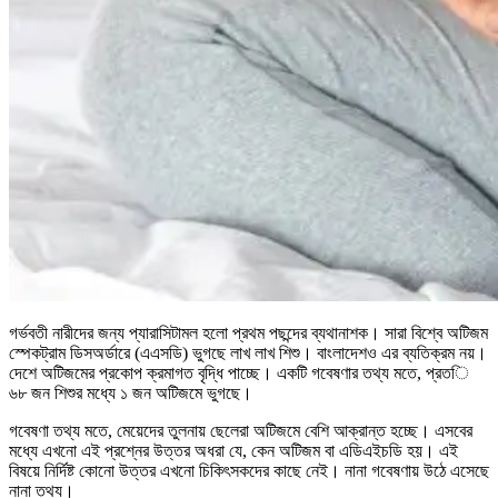
গর্ভবতী নারীদের জন্য প্যারাসিটামল হলো প্রথম পছন্দের ব্যথানাশক। সারা বিশ্বে অটিজম
স্পেকট্রাম ডিসঅর্ডারে (এএসডি) ভুগছে লাখ লাখ শিশু। বাংলাদেশও এর ব্যতিক্রম নয়।
দেশে অটিজমের প্রকোপ ক্রমাগত বৃদ্ধি পাচ্ছে। একটি গবেষণার তথ্য মতে, প্রতি
৬৮ জন শিশুর মধ্যে ১ জন অটিজমে ভুগছে।
গবেষণা তথ্য মতে, মেয়েদের তুলনায় ছেলেরা অটিজমে বেশি আক্রান্ত হচ্ছে। এসবের
মধ্যে এখনো এই প্রশ্নের উত্তর অধরা যে, কেন অটিজম বা এডিএইচডি হয়। এই
বিষয়ে নির্দিষ্ট কোনো উত্তর এখনো চিকিৎসকদের কাছে নেই। নানা গবেষণায় উঠে এসেছে
নানা তথ্য।