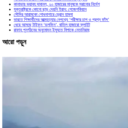
কানাডায় ভয়াবহ দাবানল, ২০ হাজারের মানুষকে সরানোর নির্দেশ
যুক্তরাষ্ট্রকে কোনো ছাড় দেয়নি ইরান: পেজেশকিয়ান
সৌদির আরামকো শোধনাগারে ড্রোন হামলা
ভারতে শিক্ষার্থীদের আত্মহত্যার নেপথ্যে ‘পরীক্ষার চাপ ও প্রশ্ন ফাঁস’
ধেয়ে আসছে টাইফুন ‘ডলফিন’, বাতিল হাজারো ফ্লাইট
রাফাহ পুনর্গঠনের অনুমোদন ইস্যুতে বিপাকে নেতানিয়াহু
আরো পড়ুন