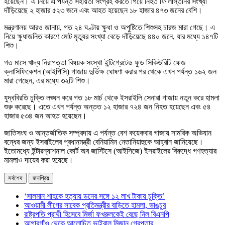
হয়েছেন। এ নিয়ে এ পর্যন্ত সহায়তা সংগ্রহ করতে গিয়ে নিহত ফিলিস্তিনির সংখ্যা
দাঁড়িয়েছে ২ হাজার ৫২৩ জনে এবং আহত হয়েছেন ১৮ হাজার ৪৭৩ জনের বেশি।
মন্ত্রণালয় আরও জানায়, গত ২৪ ঘণ্টায় ক্ষুধা ও অপুষ্টিতে শিশুসহ চারজ মারা গেছে। এ
নিয়ে ক্ষুধাজনিত কারণে মোট মৃত্যুর সংখ্যা বেড়ে দাঁড়িয়েছে ৪৪০ জনে, যার মধ্যে ১৪৭টি
শিশু।
গত মাসে খাদ্য নিরাপত্তা বিষয়ক সংস্থা ইন্টিগ্রেটেড ফুড সিকিউরিটি ফেজ
ক্লাসিফিকেশন (আইপিসি) গাজায় দুর্ভিক্ষ ঘোষণা করার পর থেকে এখন পর্যন্ত ১৬২ জন
মারা গেছেন, এর মধ্যে ৩২টি শিশু।
যুদ্ধবিরতি চুক্তি লঙ্ঘন করে গত ১৮ মার্চ থেকে ইসরাইলি সেনারা গাজায় নতুন করে হামলা
শুরু করেছে। এতে এখন পর্যন্ত অন্তত ১২ হাজার ৭২৪ জন নিহত হয়েছেন এবং ৫৪
হাজার ৫৩৪ জন আহত হয়েছেন।
জাতিসংঘ ও আন্তর্জাতিক সম্প্রদায় এ পর্যন্ত বেশ কয়েকবার গাজায় সামরিক অভিযান
বন্ধের জন্য ইসরাইলের প্রধানমন্ত্রী বেনিয়ামিন নেতানিয়াহুকে আহ্বান জানিয়েছে।
ইতোমধ্যে ইন্টারন্যাশনাল কোর্ট অব জাস্টিসে (আইসিজে) ইসরাইলের বিরুদ্ধে গণহত্যার
মামলাও দায়ের করা হয়েছে।
সর্বশেষ
জনপ্রিয়
‘সালমান শাহকে হত্যায় ডনের সঙ্গে ১২ লাখ টাকায় চুক্তি’
আওয়ামী লীগের সাবেক প্রতিমন্ত্রীর বাড়িতে হামলা, ভাঙচুর
রাষ্ট্রপতি প্রার্থী হিসেবে মির্জা ফখরুলকেই বেছে নিল বিএনপি
আগারগাঁও থেকে আলোচিত ভাইরাল মিজান গ্রেপ্তার