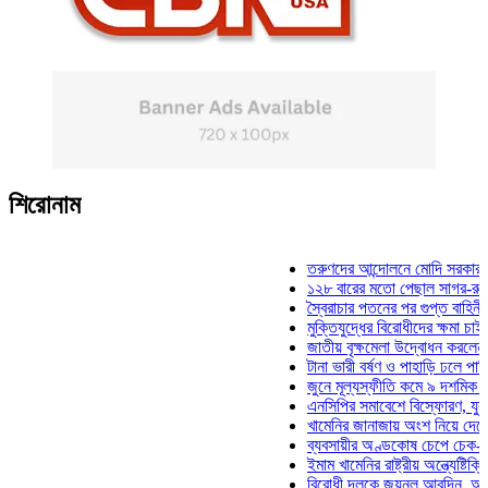
শিরোনাম
তরুণদের আন্দোলনে মোদি সরকার দুর্বল হয
১২৮ বারের মতো পেছাল সাগর-রুনি হত্যা
স্বৈরাচার পতনের পর গুপ্ত বাহিনীর আত্মপ্র
মুক্তিযুদ্ধের বিরোধীদের ক্ষমা চাইতে হবে: 
জাতীয় বৃক্ষমেলা উদ্বোধন করলেন প্রধানমন্
টানা ভারী বর্ষণ ও পাহাড়ি ঢলে পানিবন্দি চট
জুনে মূল্যস্ফীতি কমে ৯ দশমিক ১৬ শতা
এনসিপির সমাবেশে বিস্ফোরণ, যুবলীগের দ
খামেনির জানাজায় অংশ নিয়ে দেশে ফিরলে
ব্যবসায়ীর অণ্ডকোষ চেপে চেক-স্ট্যাম্পে
ইমাম খামেনির রাষ্ট্রীয় অন্ত্যেষ্টিক্রিয়ায়
বিরোধী দলকে জয়নুল আবদিন, আপনারা ৭