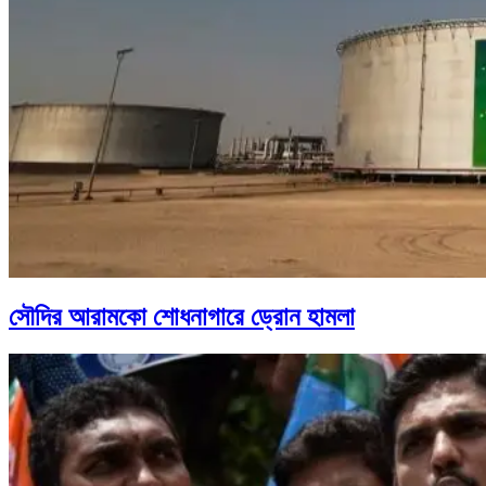
সৌদির আরামকো শোধনাগারে ড্রোন হামলা