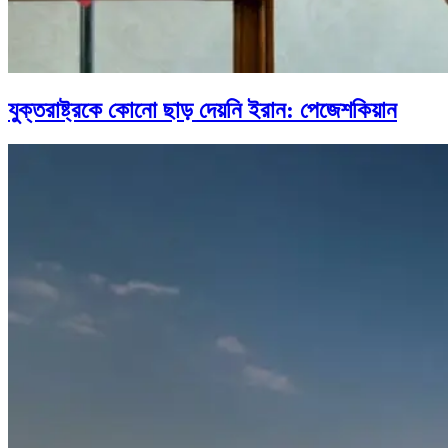
যুক্তরাষ্ট্রকে কোনো ছাড় দেয়নি ইরান: পেজেশকিয়ান