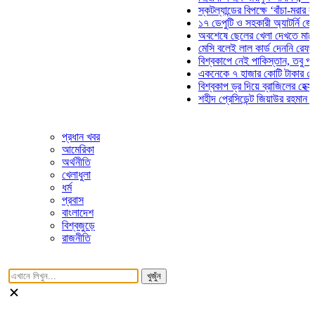
স্কটল্যান্ডের বিপক্ষে ‘বাঁচা-মরার লড়াইয়ে
১৭ ডেপুটি ও সহকারী অ্যাটর্নি জেনারেলে
অবশেষে ছেলের খেলা দেখতে মাঠে আসছ
মেসি বলেই লাল কার্ড দেননি রেফারি! ফাউ
বিশ্বকাপে নেই পাকিস্তান, তবু প্রতিটি 
একনেকে ৭ হাজার কোটি টাকার ৫ প্রকল্
বিশ্বকাপ ড্র দিয়ে ব্রাজিলের হেক্সা মিশন 
শহীদ প্রেসিডেন্ট জিয়াউর রহমান সমাধিতে 
প্রধান খবর
আমেরিকা
অর্থনীতি
খেলাধুলা
ধর্ম
প্রবাস
বাংলাদেশ
বিশ্বজুড়ে
রাজনীতি
খুজুঁন