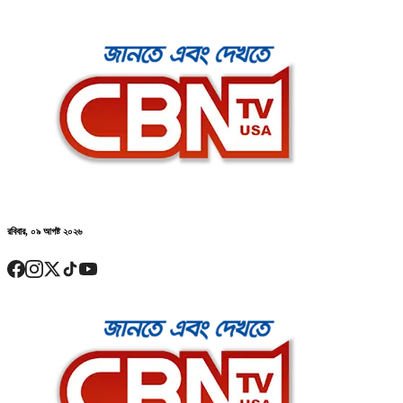
রবিবার, ০৯ আগষ্ট ২০২৬