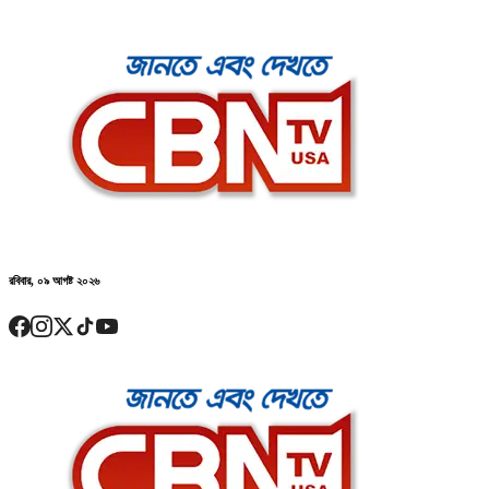
রবিবার, ০৯ আগষ্ট ২০২৬