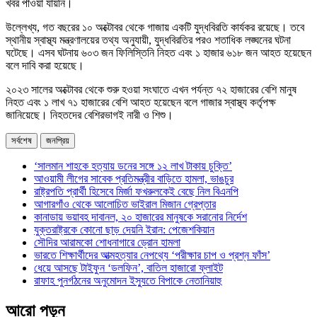
খবর পাওয়া যায়নি।
উল্লেখ্য, গত বছরের ১০ অক্টোবর থেকে গাজায় একটি যুদ্ধবিরতি কার্যকর রয়েছে। তবে
স্থানীয় স্বাস্থ্য মন্ত্রণালয়ের তথ্য অনুযায়ী, যুদ্ধবিরতির পরও শতাধিক লঙ্ঘনের ঘটনা
ঘটেছে। এসব ঘটনায় ৬০৩ জন ফিলিস্তিনি নিহত এবং ১ হাজার ৬১৮ জন আহত হয়েছেন
বলে দাবি করা হয়েছে।
২০২৩ সালের অক্টোবর থেকে শুরু হওয়া সংঘাতে এখন পর্যন্ত ৭২ হাজারের বেশি মানুষ
নিহত এবং ১ লাখ ৭১ হাজারের বেশি আহত হয়েছেন বলে গাজার স্বাস্থ্য কর্তৃপক্ষ
জানিয়েছে। নিহতদের বেশিরভাগই নারী ও শিশু।
সর্বশেষ
জনপ্রিয়
‘সালমান শাহকে হত্যায় ডনের সঙ্গে ১২ লাখ টাকায় চুক্তি’
আওয়ামী লীগের সাবেক প্রতিমন্ত্রীর বাড়িতে হামলা, ভাঙচুর
রাষ্ট্রপতি প্রার্থী হিসেবে মির্জা ফখরুলকেই বেছে নিল বিএনপি
আগারগাঁও থেকে আলোচিত ভাইরাল মিজান গ্রেপ্তার
কানাডায় ভয়াবহ দাবানল, ২০ হাজারের মানুষকে সরানোর নির্দেশ
যুক্তরাষ্ট্রকে কোনো ছাড় দেয়নি ইরান: পেজেশকিয়ান
সৌদির আরামকো শোধনাগারে ড্রোন হামলা
ভারতে শিক্ষার্থীদের আত্মহত্যার নেপথ্যে ‘পরীক্ষার চাপ ও প্রশ্ন ফাঁস’
ধেয়ে আসছে টাইফুন ‘ডলফিন’, বাতিল হাজারো ফ্লাইট
রাফাহ পুনর্গঠনের অনুমোদন ইস্যুতে বিপাকে নেতানিয়াহু
আরো পড়ুন