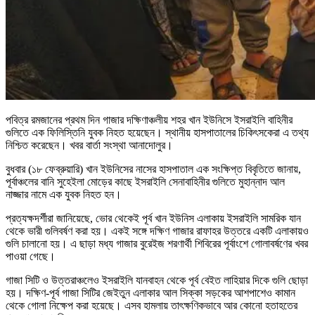
পবিত্র রমজানের প্রথম দিন গাজার দক্ষিণাঞ্চলীয় শহর খান ইউনিসে ইসরাইলি বাহিনীর
গুলিতে এক ফিলিস্তিনি যুবক নিহত হয়েছেন। স্থানীয় হাসপাতালের চিকিৎসকেরা এ তথ্য
নিশ্চিত করেছেন। খবর বার্তা সংস্থা আনাদোলুর।
বুধবার (১৮ ফেব্রুয়ারি) খান ইউনিসের নাসের হাসপাতাল এক সংক্ষিপ্ত বিবৃতিতে জানায়,
পূর্বাঞ্চলের বানি সুহেইলা মোড়ের কাছে ইসরাইলি সেনাবাহিনীর গুলিতে মুহান্নাদ আল
নাজ্জার নামে এক যুবক নিহত হন।
প্রত্যক্ষদর্শীরা জানিয়েছে, ভোর থেকেই পূর্ব খান ইউনিস এলাকায় ইসরাইলি সামরিক যান
থেকে ভারী গুলিবর্ষণ করা হয়। একই সঙ্গে দক্ষিণ গাজার রাফাহর উত্তরে একটি এলাকায়ও
গুলি চালানো হয়। এ ছাড়া মধ্য গাজার বুরেইজ শরণার্থী শিবিরের পূর্বাংশে গোলাবর্ষণের খবর
পাওয়া গেছে।
গাজা সিটি ও উত্তরাঞ্চলেও ইসরাইলি যানবাহন থেকে পূর্ব বেইত লাহিয়ার দিকে গুলি ছোড়া
হয়। দক্ষিণ-পূর্ব গাজা সিটির জেইতুন এলাকার আল সিক্কা সড়কের আশপাশেও কামান
থেকে গোলা নিক্ষেপ করা হয়েছে। এসব হামলায় তাৎক্ষণিকভাবে আর কোনো হতাহতের