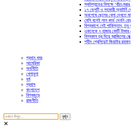
স্কটল্যান্ডের বিপক্ষে ‘বাঁচা-মরার লড়াই
১৭ ডেপুটি ও সহকারী অ্যাটর্নি জেনারেল
অবশেষে ছেলের খেলা দেখতে মাঠে আস
মেসি বলেই লাল কার্ড দেননি রেফারি! ফা
বিশ্বকাপে নেই পাকিস্তান, তবু প্রতিটি
একনেকে ৭ হাজার কোটি টাকার ৫ প্রকল
বিশ্বকাপ ড্র দিয়ে ব্রাজিলের হেক্সা মিশন
শহীদ প্রেসিডেন্ট জিয়াউর রহমান সমাধিতে
প্রধান খবর
আমেরিকা
অর্থনীতি
খেলাধুলা
ধর্ম
প্রবাস
বাংলাদেশ
বিশ্বজুড়ে
রাজনীতি
খুজুঁন