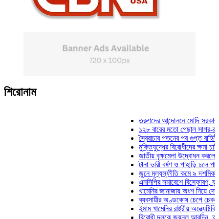
শিরোনাম
তরুণদের আন্দোলনে মোদি সরকার দুর্বল হ
১২৮ বারের মতো পেছাল সাগর-রুনি হত্য
স্বৈরাচার পতনের পর গুপ্ত বাহিনীর আত্মপ্
মুক্তিযুদ্ধের বিরোধীদের ক্ষমা চাইতে হবে:
জাতীয় বৃক্ষমেলা উদ্বোধন করলেন প্রধানমন
টানা ভারী বর্ষণ ও পাহাড়ি ঢলে পানিবন্দি চ
জুনে মূল্যস্ফীতি কমে ৯ দশমিক ১৬ শত
এনসিপির সমাবেশে বিস্ফোরণ, যুবলীগের 
খামেনির জানাজায় অংশ নিয়ে দেশে ফিরল
ব্যবসায়ীর অণ্ডকোষ চেপে চেক-স্ট্যাম্প
ইমাম খামেনির রাষ্ট্রীয় অন্ত্যেষ্টিক্রিয়া
বিরোধী দলকে জয়নুল আবদিন, আপনারা 