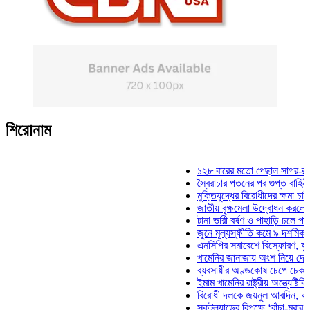
শিরোনাম
১২৮ বারের মতো পেছাল সাগর-রুনি হত্যা
স্বৈরাচার পতনের পর গুপ্ত বাহিনীর আত্মপ্
মুক্তিযুদ্ধের বিরোধীদের ক্ষমা চাইতে হবে: 
জাতীয় বৃক্ষমেলা উদ্বোধন করলেন প্রধানমন
টানা ভারী বর্ষণ ও পাহাড়ি ঢলে পানিবন্দি চট
জুনে মূল্যস্ফীতি কমে ৯ দশমিক ১৬ শত
এনসিপির সমাবেশে বিস্ফোরণ, যুবলীগের দ
খামেনির জানাজায় অংশ নিয়ে দেশে ফিরলে
ব্যবসায়ীর অণ্ডকোষ চেপে চেক-স্ট্যাম্পে
ইমাম খামেনির রাষ্ট্রীয় অন্ত্যেষ্টিক্রিয়ায়
বিরোধী দলকে জয়নুল আবদিন, আপনারা ৭
স্কটল্যান্ডের বিপক্ষে ‘বাঁচা-মরার লড়াইয়