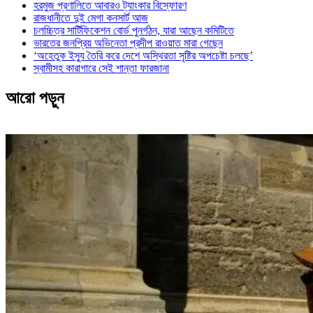
হরমুজ প্রণালিতে আবারও ট্যাংকার বিস্ফোরণ
রাজধানীতে দুই মেগা কনসার্ট আজ
চলচ্চিত্র সার্টিফিকেশন বোর্ড পুনর্গঠন, যারা আছেন কমিটিতে
ভারতের জনপ্রিয় অভিনেতা প্রদীপ রাওয়াত মারা গেছেন
‘অহেতুক ইস্যু তৈরি করে দেশে অস্থিরতা সৃষ্টির অপচেষ্টা চলছে’
স্বামীসহ কারাগারে সেই শান্তা ফারজানা
আরো পড়ুন