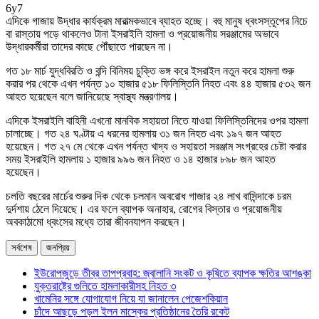
6y7
এদিকে গাজায় উদ্ধার কার্যক্রম মারাত্মকভাবে ব্যাহত হচ্ছে। বহু মানুষ ধ্বংসস্তূপের নিচে
বা রাস্তায় পড়ে থাকলেও টানা ইসরাইলি হামলা ও প্রয়োজনীয় সরঞ্জামের অভাবে
উদ্ধারকর্মীরা তাদের কাছে পৌঁছাতে পারছেন না।
গত ১৮ মার্চ যুদ্ধবিরতি ও বন্দি বিনিময় চুক্তি ভঙ্গ করে ইসরাইল নতুন করে হামলা শুরু
করার পর থেকে এখন পর্যন্ত ১০ হাজার ৫১৮ ফিলিস্তিনি নিহত এবং ৪৪ হাজার ৫৩২ জন
আহত হয়েছেন বলে জানিয়েছে স্বাস্থ্য মন্ত্রণালয়।
এদিকে ইসরাইলি বাহিনী এখনো মানবিক সহায়তা নিতে যাওয়া ফিলিস্তিনিদের ওপর হামলা
চালাচ্ছে। গত ২৪ ঘণ্টায় এ ধরনের হামলায় ৩১ জন নিহত এবং ১৯৭ জন আহত
হয়েছেন। গত ২৭ মে থেকে এখন পর্যন্ত খাদ্য ও সহায়তা সরঞ্জাম সংগ্রহের চেষ্টা করার
সময় ইসরাইলি হামলায় ১ হাজার ৯৯৬ জন নিহত ও ১৪ হাজার ৮৯৮ জন আহত
হয়েছেন।
চলতি বছরের মার্চের শুরুর দিক থেকে চলমান অবরোধ গাজার ২৪ লাখ বাসিন্দাকে চরম
দুর্দশায় ঠেলে দিয়েছে। এর ফলে ব্যাপক অনাহার, রোগের বিস্তার ও প্রয়োজনীয়
অবকাঠামো ধ্বংসের মধ্যে তারা জীবনযাপন করছেন।
সর্বশেষ
জনপ্রিয়
ইউরোপজুড়ে তীব্র তাপপ্রবাহ: জ্বালানি সংকট ও কৃষিতে ব্যাপক ক্ষতির আশঙ্কা
যুক্তরাষ্ট্রে গুলিতে হামলাকারীসহ নিহত ৩
খামেনির সঙ্গে যোগাযোগ নিয়ে যা জানালেন পেজেশকিয়ান
চাঁদে আছড়ে পড়ল ইলন মাস্কের প্রতিষ্ঠানের তৈরি রকেট