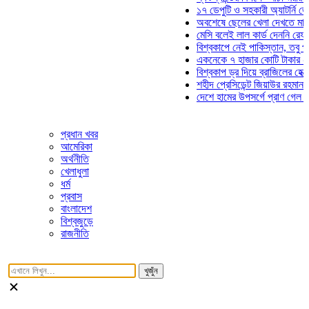
১৭ ডেপুটি ও সহকারী অ্যাটর্নি জেনারেল
অবশেষে ছেলের খেলা দেখতে মাঠে আসছ
মেসি বলেই লাল কার্ড দেননি রেফারি! ফাউ
বিশ্বকাপে নেই পাকিস্তান, তবু প্রতিটি
একনেকে ৭ হাজার কোটি টাকার ৫ প্রকল্
বিশ্বকাপ ড্র দিয়ে ব্রাজিলের হেক্সা মিশন 
শহীদ প্রেসিডেন্ট জিয়াউর রহমান সমাধিতে
দেশে হামের উপসর্গে প্রাণ গেল আরও ৮ 
প্রধান খবর
আমেরিকা
অর্থনীতি
খেলাধুলা
ধর্ম
প্রবাস
বাংলাদেশ
বিশ্বজুড়ে
রাজনীতি
খুজুঁন