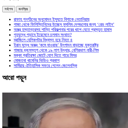
সর্বশেষ
জনপ্রিয়
রাফাহ পুনর্গঠনের অনুমোদন ইস্যুতে বিপাকে নেতানিয়াহু
গাজা থেকে ফিলিস্তিনিদের উচ্ছেদ মুসলিম দেশগুলোর জন্য ‘রেড লাইন’
অস্ত্র হস্তান্তরসহ শান্তি পরিকল্পনার পরের ধাপে যেতে প্রস্তুত হামাস
গৃহযুদ্ধে গড়াবে ইয়েমেনে চলমান সংঘাত?
ব্রাজিলে হেলিকপ্টার বিধ্বস্ত হয়ে নিহত ৪
ইরান যুদ্ধে অস্ত্র ‘কমে যাওয়ায়’ উৎপাদন বাড়াচ্ছে যুক্তরাষ্ট্র
গাজায় ধ্বংসস্তূপ থেকে ১৯ লাশ উদ্ধার, বেশিরভাগ নারী-শিশু
মক্কা প্রতিরক্ষা জোটে যোগ দিতে পারে মিসর
মোজতবা খামেনির ভিডিও প্রকাশ
সার্বিয়ায় ঐতিহাসিক সফরে গেলেন জেলেনস্কি
আরো পড়ুন