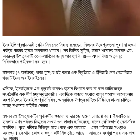
ইসরাইলি প্রধানমন্ত্রী বেনিয়ামিন নেতানিয়াহু বলেছেন, নিজস্ব উদ্দেশ্যগুলো পূরণ না হওয়া
পর্যন্ত গাজায় হামলা অব্যাহত থাকবে। সব জিম্মির মুক্তি, হামাস শাসনের অবসান এবং
অবরুদ্ধ উপত্যকাটি তেল‑আবিবের জন্য আর হুমকি নয়— এসব বিষয় অত্যন্ত
নিবিড়ভাবে পর্যবেক্ষণ করা হবে।
মঙ্গলবার (৭ অক্টোবর) গাজা যুদ্ধের দুই বছরে এক বিবৃতিতে এ হুঁশিয়ারি দেন নেতানিয়াহু।
খবর টাইমস অব ইসরাইলের।
এদিকে, ইসরাইলকে এক মুহূর্তের জন্যও হামাস বিশ্বাস করে না বলে জানিয়েছেন
সংগঠনটির এক শীর্ষ মধ্যস্থতাকারী। একদিকে গাজায় সংঘাত বন্ধে পরোক্ষ আলোচনায়
অংশ নিচ্ছেন ইসরাইলি প্রতিনিধিরা, অন্যদিকে উপত্যকাটিতে নির্বিচারে হামলা চালিয়ে
যাচ্ছে দখলদার বাহিনীর সেনারা।
মঙ্গলবারও উপত্যাকাটির পূর্বাঞ্চলীয় শুজায়া ও দারাজে হামলা চালানো হয়। ইসরাইলের
হামলায় এখন পর্যন্ত নিহতের সংখ্যা ৬৭ হাজার ছাড়িয়েছে, যাদের বেশিরভাগই বেসামরিক
নাগরিক। পুরো পরিবার নিশ্চিহ্ন হয়ে গেছে এক আঘাতে—এমন পরিবারের সংখ্যাও
অসংখ্য। কোথাও কোথাও শুধু একটি শিশু বেঁচে আছে। আহতের সংখ্যা প্রায় এক লাখ
৭০ হাজার।