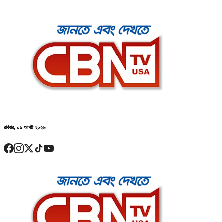
রবিবার, ০৯ আগষ্ট ২০২৬