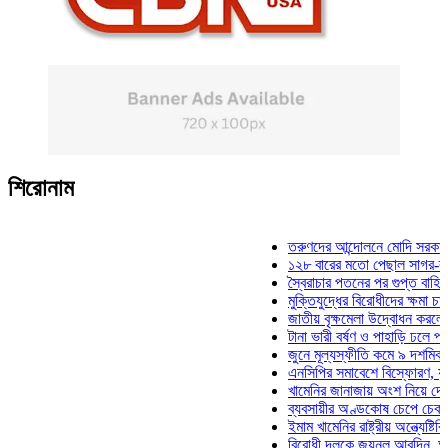
শিরোনাম
তরুণদের আন্দোলনে মোদি সরকার দুর্বল হ
১২৮ বারের মতো পেছাল সাগর-রুনি হত্য
স্বৈরাচার পতনের পর গুপ্ত বাহিনীর আত্মপ্
মুক্তিযুদ্ধের বিরোধীদের ক্ষমা চাইতে হবে:
জাতীয় বৃক্ষমেলা উদ্বোধন করলেন প্রধানম
টানা ভারী বর্ষণ ও পাহাড়ি ঢলে পানিবন্দি চ
জুনে মূল্যস্ফীতি কমে ৯ দশমিক ১৬ শ
এনসিপির সমাবেশে বিস্ফোরণ, যুবলীগের 
খামেনির জানাজায় অংশ নিয়ে দেশে ফিরল
ব্যবসায়ীর অণ্ডকোষ চেপে চেক-স্ট্যাম্প
ইমাম খামেনির রাষ্ট্রীয় অন্ত্যেষ্টিক্রিয়া
বিরোধী দলকে জয়নুল আবদিন, আপনারা 