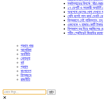
স্কটল্যান্ডের বিপক্ষে ‘বাঁচা-মরার লড়াই
১৭ ডেপুটি ও সহকারী অ্যাটর্নি জেনারে
অবশেষে ছেলের খেলা দেখতে মাঠে আস
মেসি বলেই লাল কার্ড দেননি রেফারি! ফা
বিশ্বকাপে নেই পাকিস্তান, তবু প্রতিট
একনেকে ৭ হাজার কোটি টাকার ৫ প্রকল
বিশ্বকাপ ড্র দিয়ে ব্রাজিলের হেক্সা মিশন
শহীদ প্রেসিডেন্ট জিয়াউর রহমান সমাধিত
প্রধান খবর
আমেরিকা
অর্থনীতি
খেলাধুলা
ধর্ম
প্রবাস
বাংলাদেশ
বিশ্বজুড়ে
রাজনীতি
খুজুঁন