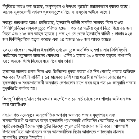
বিবৃতিতে আরও বলা হয়েছে, অনুসন্ধান ও উদ্ধার প্রচেষ্টা মারাত্মকভাবে ব্যাহত হচ্ছে।
অনেক ভুক্তভোগী এখনও ধ্বংসস্তূপের নিচে বা রাস্তায় আটকে আছে।
স্বাস্থ্য মন্ত্রণালয় আরও জানিয়েছে, ইসরাইলি বাহিনী মানবিক সাহায্য নিতে যাওয়া
ফিলিস্তিনিদের লক্ষ্যবস্তুতে পরিণত হচ্ছে। গত ২৪ ঘণ্টায় ত্রাণ নিতে গিয়ে ২৬ জন
নিহত এবং ১৭৫ জন আহত হয়েছে। গত ২৭ মে থেকে ইসরাইলি বাহিনী ১ হাজার ৯২৪
জন ফিলিস্তিনিকে হত্যা করেছে এবং ১৪ হাজার ২৮৮ জন আহত হয়েছে।
২০২৩ সালের ৭ অক্টোবর ইসরাইলি ভূখণ্ডে ঢুকে অতর্কিত হামলা চালায় ফিলিস্তিনি
প্রতিরোধ আন্দোলন হামাসের যোদ্ধারা। এদিন ১ হাজার ২০০ জনকে হত্যার পাশাপাশি
২৫১ জনকে জিম্মি হিসেবে ধরে নিয়ে যায় তারা।
হামাসের হামলার জবাব দিতে এবং জিম্মিদের মুক্ত করতে ওই দিন থেকেই গাজায় অভিযান
শুরু করে ইসরাইলি বাহিনী। ১৫ মাসেরও বেশি সময় ধরে টানা অভিযান চালানোর পর
যুক্তরাষ্ট্র ও মধ্যস্থতাকারী অন্যান্য দেশগুলোর চাপে বাধ্য হয়ে গত ১৯ জানুয়ারি গাজায়
যুদ্ধবিরতি কার্যকর হয়।
কিন্তু বিরতির দু’মাস শেষ হওয়ার আগেই গত ১৮ মার্চ থেকে ফের গাজায় অভিযান শুরু
করে আইডিএফ।
এছাড়া গত নভেম্বরে আন্তর্জাতিক অপরাধ আদালত গাজায় যুদ্ধাপরাধ এবং
মানবতাবিরোধী অপরাধের জন্য ইসরাইলি প্রধানমন্ত্রী বেনিয়ামিন নেতানিয়াহু ও তার সাবেক
প্রতিরক্ষামন্ত্রী ইয়োভ গ্যালান্টের বিরুদ্ধে গ্রেফতারি পরোয়ানা জারি করে। পাশাপাশি
উপত্যকাটিতে আগ্রাসনের জন্য আন্তর্জাতিক বিচার আদালতে গণহত্যার মামলার
মুখোমুখিও রয়েছে ইসরাইল।