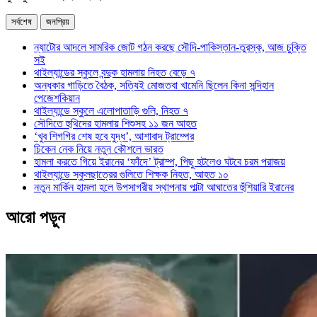
সর্বশেষ
জনপ্রিয়
ন্যাটোর আদলে সামরিক জোট গঠন করছে সৌদি-পাকিস্তান-তুরস্ক, আজ চুক্তি
সই
থাইল্যান্ডের স্কুলে বন্দুক হামলায় নিহত বেড়ে ৭
অন্ধকার গাড়িতে বৈঠক, সত্যিই মোজতবা খামেনি ছিলেন কিনা সন্দিহান
পেজেশকিয়ান
থাইল্যান্ডে স্কুলে এলোপাতাড়ি গুলি, নিহত ৭
সৌদিতে হুথিদের হামলায় শিশুসহ ১১ জন আহত
‘খুব শিগগির শেষ হবে যুদ্ধ’, আশাবাদ ট্রাম্পের
চিকেন নেক নিয়ে নতুন কৌশলে ভারত
হামলা করতে গিয়ে ইরানের ‘ফাঁদে’ ট্রাম্প, পিছু হটলেও ঘটবে চরম পরাজয়
থাইল্যান্ডে স্কুলছাত্রের গুলিতে শিক্ষক নিহত, আহত ১০
নতুন মার্কিন হামলা হলে উপসাগরীয় স্থাপনায় পাল্টা আঘাতের হুঁশিয়ারি ইরানের
আরো পড়ুন