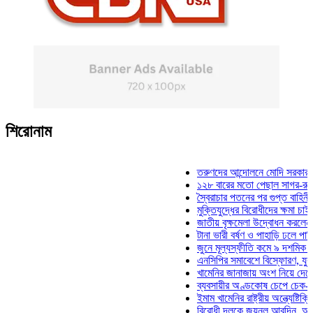
শিরোনাম
তরুণদের আন্দোলনে মোদি সরকার দুর্বল হয়
১২৮ বারের মতো পেছাল সাগর-রুনি হত্যা
স্বৈরাচার পতনের পর গুপ্ত বাহিনীর আত্মপ্র
মুক্তিযুদ্ধের বিরোধীদের ক্ষমা চাইতে হবে: ম
জাতীয় বৃক্ষমেলা উদ্বোধন করলেন প্রধানমন্
টানা ভারী বর্ষণ ও পাহাড়ি ঢলে পানিবন্দি চট্
জুনে মূল্যস্ফীতি কমে ৯ দশমিক ১৬ শতা
এনসিপির সমাবেশে বিস্ফোরণ, যুবলীগের দু
খামেনির জানাজায় অংশ নিয়ে দেশে ফিরলেন
ব্যবসায়ীর অণ্ডকোষ চেপে চেক-স্ট্যাম্পে 
ইমাম খামেনির রাষ্ট্রীয় অন্ত্যেষ্টিক্রিয়ায় 
বিরোধী দলকে জয়নুল আবদিন, আপনারা ৭