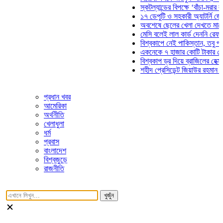
স্কটল্যান্ডের বিপক্ষে ‘বাঁচা-মরার লড়াইয়ে
১৭ ডেপুটি ও সহকারী অ্যাটর্নি জেনারেলে
অবশেষে ছেলের খেলা দেখতে মাঠে আসছে
মেসি বলেই লাল কার্ড দেননি রেফারি! ফাউ
বিশ্বকাপে নেই পাকিস্তান, তবু প্রতিটি 
একনেকে ৭ হাজার কোটি টাকার ৫ প্রকল্প
বিশ্বকাপ ড্র দিয়ে ব্রাজিলের হেক্সা মিশন শ
শহীদ প্রেসিডেন্ট জিয়াউর রহমান সমাধিতে 
প্রধান খবর
আমেরিকা
অর্থনীতি
খেলাধুলা
ধর্ম
প্রবাস
বাংলাদেশ
বিশ্বজুড়ে
রাজনীতি
খুজুঁন