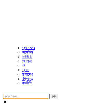
প্রধান খবর
আমেরিকা
অর্থনীতি
খেলাধুলা
ধর্ম
প্রবাস
বাংলাদেশ
বিশ্বজুড়ে
রাজনীতি
খুজুঁন