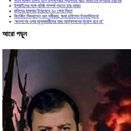
নতুন মার্কিন হামলা হলে উপসাগরীয় স্থাপনায় পাল্টা আঘাতের হুঁশিয়ারি ইরানের
ইসরাইলের সঙ্গে ঘনিষ্ঠ সম্পর্ক গড়তে চায় ভারত
হুথিদের হামলায় ইয়েমেনে ৩০ সেনা নিহত
বিতর্কিত সিদ্ধান্তে ভুল স্বীকার, ক্ষমা চাইলেন ইনফান্তিনো
‘জনগণের ওপর জুলুমকারীদের আর আস্ফালনের সুযোগ হবে না’
আরো পড়ুন