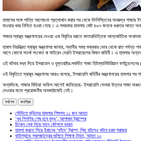
হামাসের সঙ্গে শান্তি আলোচনা প্রত্যাখান করার পর থেকে ফিলিস্তিনের অবরুদ্ধ গাজায়
যাওয়ার খবর নিশ্চিত হওয়া গেছে। এ সময়কার হামলায় মোট ৪৬৭ জনকে গুরুতর আহত অবস্
গাজার স্বাস্থ্য মন্ত্রণালয়ের দেওয়া এক বিবৃতির বরাতে কাতারভিত্তিক আন্তর্জাতিক সংব
হামাস নিয়ন্ত্রিত স্বাস্থ্য মন্ত্রণালয় জানায়, স্থানীয় সময় শুক্রবার ভোর থেকে রাত পর্যন
আগে কোনো সতর্ক সংকেত বা সাইরেন দেয়নি ইসরায়েলের বিমান বাহিনী। এ হামলায় অন্
এই ঘটনার মধ্য দিয়ে ইসরায়েল ও যুক্তরাষ্ট্র-সমর্থিত গাজা হিউম্যানিটারিয়ান ফাউন্ডেশ
ওই বিবৃতিতে স্বাস্থ্য মন্ত্রণালয় আরও বলেছে, ইসরায়েলি বাহিনীর মন্ত্রণালয়ের হামল
অন্যদিকে, গাজার মিডিয়া অফিস আগেই জানিয়েছে- ইসরায়েলি সেনারা উত্তর গাজা অঞ্চলের
দেওয়ার মতো প্রয়োজনীয় অবকাঠামোই নেই।
সর্বশেষ
জনপ্রিয়
সৌদিতে হুথিদের হামলায় শিশুসহ ১১ জন আহত
‘খুব শিগগির শেষ হবে যুদ্ধ’, আশাবাদ ট্রাম্পের
চিকেন নেক নিয়ে নতুন কৌশলে ভারত
হামলা করতে গিয়ে ইরানের ‘ফাঁদে’ ট্রাম্প, পিছু হটলেও ঘটবে চরম পরাজয়
থাইল্যান্ডে স্কুলছাত্রের গুলিতে শিক্ষক নিহত, আহত ১০