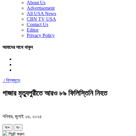
About Us
Advertisement
All USA News
CBN TV USA
Contact Us
Editor
Privacy Policy
আমাদের সাথে থাকুন
/
বিশ্বজুড়ে
গাজার মৃত্যুপুরীতে আরও ৮৯ ফিলিস্তিনি নিহত
শনিবার, জুলাই ২৬, ২০২৫
অ+
অ-
প্রিন্ট করুন