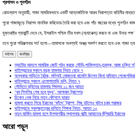
প্রশাসন ও পুনর্গঠন
রোডম্যাপ অনুযায়ী, গাজা সাময়িকভাবে একটি আন্তর্জাতিক আরব নিরাপত্তা বাহিনীর মাধ্যমে প
পুরো গাজাজুড়ে নিরাপদ মানবিক করিডোর তৈরি করা হবে এবং পাঁচ বছরের মধ্যে পুনর্গঠন ক
যুক্তরাষ্ট্র গ্যারান্টি দেবে যে, ইসরাইল পশ্চিম তীর দখল (অ্যানেক্স) করবে না এবং উভ
তবে পুরো পরিকল্পনার শর্ত হলো—হামাসকে অবশ্যই অস্ত্র সমর্পণ করতে হবে এবং গাজা ত
সর্বশেষ
জনপ্রিয়
ন্যাটোর আদলে সামরিক জোট গঠন করছে সৌদি-পাকিস্তান-তুরস্ক, আজ চুক্তি স
থাইল্যান্ডের স্কুলে বন্দুক হামলায় নিহত বেড়ে ৭
অন্ধকার গাড়িতে বৈঠক, সত্যিই মোজতবা খামেনি ছিলেন কিনা সন্দিহান পেজেশকিয়
থাইল্যান্ডে স্কুলে এলোপাতাড়ি গুলি, নিহত ৭
সৌদিতে হুথিদের হামলায় শিশুসহ ১১ জন আহত
‘খুব শিগগির শেষ হবে যুদ্ধ’, আশাবাদ ট্রাম্পের
চিকেন নেক নিয়ে নতুন কৌশলে ভারত
হামলা করতে গিয়ে ইরানের ‘ফাঁদে’ ট্রাম্প, পিছু হটলেও ঘটবে চরম পরাজয়
থাইল্যান্ডে স্কুলছাত্রের গুলিতে শিক্ষক নিহত, আহত ১০
নতুন মার্কিন হামলা হলে উপসাগরীয় স্থাপনায় পাল্টা আঘাতের হুঁশিয়ারি ইরানের
আরো পড়ুন