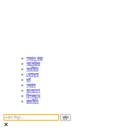
প্রধান খবর
আমেরিকা
অর্থনীতি
খেলাধুলা
ধর্ম
প্রবাস
বাংলাদেশ
বিশ্বজুড়ে
রাজনীতি
খুজুঁন