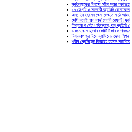
স্কটল্যান্ডের বিপক্ষে ‘বাঁচা-মরার লড়াইয়ে’ মাঠে নামছ
১৭ ডেপুটি ও সহকারী অ্যাটর্নি জেনারেলের পদত্যাগ
অবশেষে ছেলের খেলা দেখতে মাঠে আসছেন ভোজিনহ
মেসি বলেই লাল কার্ড দেননি রেফারি! ফাউল নিয়ে বিতর
বিশ্বকাপে নেই পাকিস্তান, তবু প্রতিটি গোলে থাকবে
একনেকে ৭ হাজার কোটি টাকার ৫ প্রকল্পের অনুমোদ
বিশ্বকাপ ড্র দিয়ে ব্রাজিলের হেক্সা মিশন শুরু
শহীদ প্রেসিডেন্ট জিয়াউর রহমান সমাধিতে যুবদলের শ্র