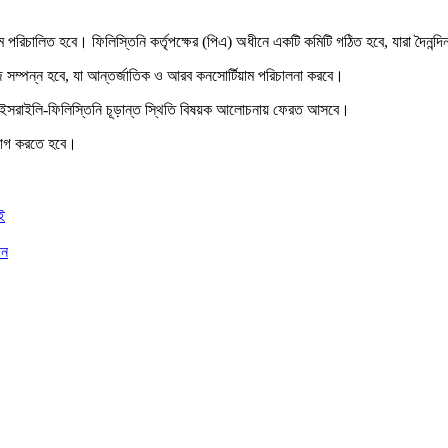
রিচালিত হবে। ফিলিস্তিনি কর্তৃপক্ষের (পিএ) অধীনে একটি কমিটি গঠিত হবে, যারা দৈনন্দিন প
াজ সম্পন্ন হবে, যা আন্তর্জাতিক ও আরব কনসোর্টিয়াম পরিচালনা করবে।
য় পক্ষ ইসরাইলি-ফিলিস্তিনি চূড়ান্ত স্থিতি বিষয়ক আলোচনায় ফেরত আসবে।
্যাগ করতে হবে।
ই
ান