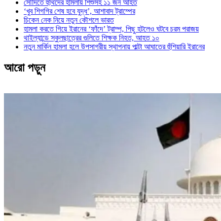
সৌদিতে হুথিদের হামলায় শিশুসহ ১১ জন আহত
‘খুব শিগগির শেষ হবে যুদ্ধ’, আশাবাদ ট্রাম্পের
চিকেন নেক নিয়ে নতুন কৌশলে ভারত
হামলা করতে গিয়ে ইরানের ‘ফাঁদে’ ট্রাম্প, পিছু হটলেও ঘটবে চরম পরাজয়
থাইল্যান্ডে স্কুলছাত্রের গুলিতে শিক্ষক নিহত, আহত ১০
নতুন মার্কিন হামলা হলে উপসাগরীয় স্থাপনায় পাল্টা আঘাতের হুঁশিয়ারি ইরানের
আরো পড়ুন