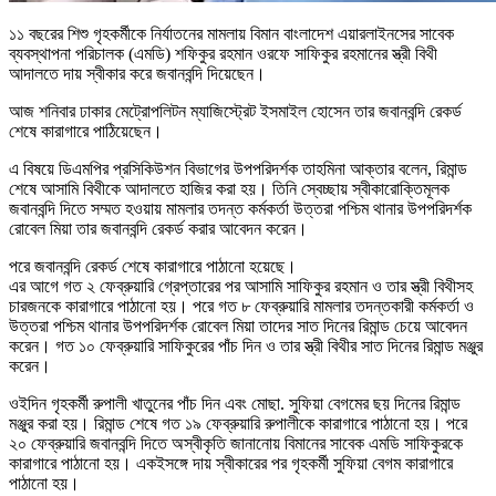
১১ বছরের শিশু গৃহকর্মীকে নির্যাতনের মামলায় বিমান বাংলাদেশ এয়ারলাইনসের সাবেক
ব্যবস্থাপনা পরিচালক (এমডি) শফিকুর রহমান ওরফে সাফিকুর রহমানের স্ত্রী বিথী
আদালতে দায় স্বীকার করে জবানবন্দি দিয়েছেন।
আজ শনিবার ঢাকার মেট্রোপলিটন ম্যাজিস্ট্রেট ইসমাইল হোসেন তার জবানবন্দি রেকর্ড
শেষে কারাগারে পাঠিয়েছেন।
এ বিষয়ে ডিএমপির প্রসিকিউশন বিভাগের উপপরিদর্শক তাহমিনা আক্তার বলেন, রিমান্ড
শেষে আসামি বিথীকে আদালতে হাজির করা হয়। তিনি স্বেচ্ছায় স্বীকারোক্তিমূলক
জবানবন্দি দিতে সম্মত হওয়ায় মামলার তদন্ত কর্মকর্তা উত্তরা পশ্চিম থানার উপপরিদর্শক
রোবেল মিয়া তার জবানবন্দি রেকর্ড করার আবেদন করেন।
পরে জবানবন্দি রেকর্ড শেষে কারাগারে পাঠানো হয়েছে।
এর আগে গত ২ ফেব্রুয়ারি গ্রেপ্তারের পর আসামি সাফিকুর রহমান ও তার স্ত্রী বিথীসহ
চারজনকে কারাগারে পাঠানো হয়। পরে গত ৮ ফেব্রুয়ারি মামলার তদন্তকারী কর্মকর্তা ও
উত্তরা পশ্চিম থানার উপপরিদর্শক রোবেল মিয়া তাদের সাত দিনের রিমান্ড চেয়ে আবেদন
করেন। গত ১০ ফেব্রুয়ারি সাফিকুরের পাঁচ দিন ও তার স্ত্রী বিথীর সাত দিনের রিমান্ড মঞ্জুর
করেন।
ওইদিন গৃহকর্মী রুপালী খাতুনের পাঁচ দিন এবং মোছা. সুফিয়া বেগমের ছয় দিনের রিমান্ড
মঞ্জুর করা হয়। রিমান্ড শেষে গত ১৯ ফেব্রুয়ারি রুপালীকে কারাগারে পাঠানো হয়। পরে
২০ ফেব্রুয়ারি জবানবন্দি দিতে অস্বীকৃতি জানানোয় বিমানের সাবেক এমডি সাফিকুরকে
কারাগারে পাঠানো হয়। একইসঙ্গে দায় স্বীকারের পর গৃহকর্মী সুফিয়া বেগম কারাগারে
পাঠানো হয়।