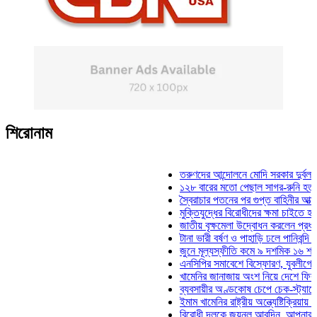
শিরোনাম
তরুণদের আন্দোলনে মোদি সরকার দুর্বল হয়েছে
১২৮ বারের মতো পেছাল সাগর-রুনি হত্যা মাম
স্বৈরাচার পতনের পর গুপ্ত বাহিনীর আত্মপ্রকাশ:
মুক্তিযুদ্ধের বিরোধীদের ক্ষমা চাইতে হবে: মুক্
জাতীয় বৃক্ষমেলা উদ্বোধন করলেন প্রধানমন্ত্রী
টানা ভারী বর্ষণ ও পাহাড়ি ঢলে পানিবন্দি চট্টগ্র
জুনে মূল্যস্ফীতি কমে ৯ দশমিক ১৬ শতাংশ
এনসিপির সমাবেশে বিস্ফোরণ, যুবলীগের দুই ন
খামেনির জানাজায় অংশ নিয়ে দেশে ফিরলেন স্
ব্যবসায়ীর অণ্ডকোষ চেপে চেক-স্ট্যাম্পে স্ব
ইমাম খামেনির রাষ্ট্রীয় অন্ত্যেষ্টিক্রিয়ায় স্প
বিরোধী দলকে জয়নুল আবদিন, আপনারা ৭১ স