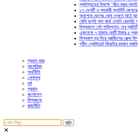
স্কটল্যান্ডের বিপক্ষে ‘বাঁচা-মরার লড়াইয়ে’ মা
১৭ ডেপুটি ও সহকারী অ্যাটর্নি জেনারেলের প
অবশেষে ছেলের খেলা দেখতে মাঠে আসছেন ভ
মেসি বলেই লাল কার্ড দেননি রেফারি! ফাউল নি
বিশ্বকাপে নেই পাকিস্তান, তবু প্রতিটি গোল
একনেকে ৭ হাজার কোটি টাকার ৫ প্রকল্পের 
বিশ্বকাপ ড্র দিয়ে ব্রাজিলের হেক্সা মিশন শুরু
শহীদ প্রেসিডেন্ট জিয়াউর রহমান সমাধিতে যুবদ
প্রধান খবর
আমেরিকা
অর্থনীতি
খেলাধুলা
ধর্ম
প্রবাস
বাংলাদেশ
বিশ্বজুড়ে
রাজনীতি
খুজুঁন