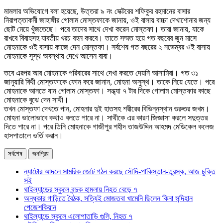
মামলার অভিযোগে বলা হয়েছে, উত্তরা ৯ নং সেক্টরের শফিকুর রহমানের বাসার
নিরাপত্তাকর্মী জাহাঙ্গীর গোলাম মোস্তফাকে জানায়, ওই বাসায় বাচ্চা দেখাশোনার জন্য
ছোট মেয়ে খুঁজতেছে। পরে তাদের সাথে দেখা করেন মোস্তফা। তারা জানায়, যাকে
রাখবে বিবাহসহ যাবতীয় খরচ বহন করবে। তাতে সম্মত হয়ে গত বছরের জুন মাসে
মোহনাকে ওই বাসায় কাজে দেন মোস্তফা। সর্বশেষ গত বছরের ২ নভেম্বর ওই বাসায়
মোহনাকে সুস্থ অবস্থায় দেখে আসেন বাবা।
তবে এরপর আর মোহনাকে পরিবারের সাথে দেখা করতে দেয়নি আসামিরা। গত ৩১
জানুয়ারি বিথী মোস্তফাকে ফোন করে জানান, মোহনা অসুস্থ। তাকে নিয়ে যেতে। পরে
মোহনাকে আনতে যান গোলাম মোস্তফা। সন্ধ্যা ৭ টার দিকে গোলাম মোস্তফার কাছে
মোহনাকে বুঝে দেন সাথী।
তখন মোস্তফা দেখতে পান, মোহনার দুই হাতসহ শরীরের বিভিন্নস্থান গুরুতর জখম।
মোহনা ভালোভাবে কথাও বলতে পারে না। সাথীকে এর কারণ জিজ্ঞাসা করলে সদুত্তর
দিতে পারে না। পরে তিনি মোহনাকে গাজীপুর শহীদ তাজউদ্দিন আহমদ মেডিকেল কলেজ
হাসপাতালে ভর্তি করান।
সর্বশেষ
জনপ্রিয়
ন্যাটোর আদলে সামরিক জোট গঠন করছে সৌদি-পাকিস্তান-তুরস্ক, আজ চুক্তি
সই
থাইল্যান্ডের স্কুলে বন্দুক হামলায় নিহত বেড়ে ৭
অন্ধকার গাড়িতে বৈঠক, সত্যিই মোজতবা খামেনি ছিলেন কিনা সন্দিহান
পেজেশকিয়ান
থাইল্যান্ডে স্কুলে এলোপাতাড়ি গুলি, নিহত ৭