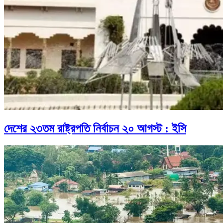
দেশের ২৩তম রাষ্ট্রপতি নির্বাচন ২০ আগস্ট : ইসি