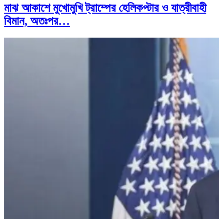
মাঝ আকাশে মুখোমুখি ট্রাম্পের হেলিকপ্টার ও যাত্রীবাহী
বিমান, অতঃপর…