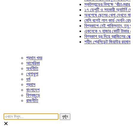
স্কটল্যান্ডের বিপক্ষে ‘বাঁচা-মরার লড়াইয়
১৭ ডেপুটি ও সহকারী অ্যাটর্নি জেনারেল
অবশেষে ছেলের খেলা দেখতে মাঠে আসছ
মেসি বলেই লাল কার্ড দেননি রেফারি! ফা
বিশ্বকাপে নেই পাকিস্তান, তবু প্রতিটি
একনেকে ৭ হাজার কোটি টাকার ৫ প্রকল্
বিশ্বকাপ ড্র দিয়ে ব্রাজিলের হেক্সা মিশন 
শহীদ প্রেসিডেন্ট জিয়াউর রহমান সমাধিতে
প্রধান খবর
আমেরিকা
অর্থনীতি
খেলাধুলা
ধর্ম
প্রবাস
বাংলাদেশ
বিশ্বজুড়ে
রাজনীতি
খুজুঁন