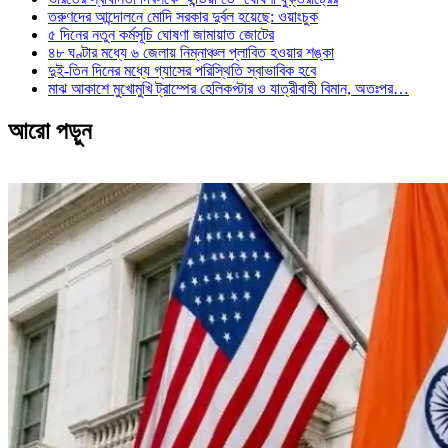
তরুণদের আন্দোলনে মোদি সরকার দুর্বল হয়েছে: ওয়াংচুক
৫ দিনের নতুন কর্মসূচি ঘোষণা জামায়াত জোটের
৪৮ ঘণ্টার মধ্যে ৬ জেলায় নিম্নাঞ্চল প্লাবিত হওয়ার শঙ্কা
দুই-তিন দিনের মধ্যে গ্যাসের পরিস্থিতি স্বাভাবিক হবে
মাঝ আকাশে মুখোমুখি ট্রাম্পের হেলিকপ্টার ও যাত্রীবাহী বিমান, অতঃপর…
আরো পড়ুন