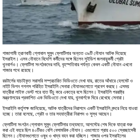
গাজাগামী ত্রাণবাহী গ্লোবাল সুমুদ ফ্লোটিলার অন্তত ৩৯টি নৌযান আটক দিয়েছে
ইসরাইল। এসব নৌযানে বিদেশি কর্মীদের সঙ্গে ছিলেন সুইডিশ জলবায়ুকর্মী গ্রেটা
থুনবার্গও। ফ্লোটিলা সংগঠকদের দাবি, বৃহস্পতিবার পর্যন্ত কেবল একটি নৌযান এখনো
গাজার পথে রয়েছে।
রয়টার্সের যাচাইকৃত সরাসরি সম্প্রচারিত ভিডিওতে দেখা যায়, রাতের আঁধারে হেলমেট ও
নাইট ভিশন গগলস পরিহিত ইসরাইলি সেনারা নৌযানগুলোতে প্রবেশ করছে। এসময়
যাত্রীরা লাইফ ভেস্ট পরে হাত উঁচু করে একত্রে বসে ছিলেন। ইসরাইলি পররাষ্ট্র
মন্ত্রণালয়ের প্রকাশিত এক ভিডিওতে দেখা যায়, থুনবার্গকে ঘিরে রেখেছে সেনারা।
ইসরাইলি কর্তৃপক্ষ জানিয়েছে, আটক যাত্রীদের নিরাপদে একটি ইসরাইলি বন্দরে নিয়ে যাওয়া
হচ্ছে। তারা বলেছে, গ্রেটা ও তার সহযাত্রীরা নিরাপদ ও সুস্থ আছেন।
ফ্লোটিলা সংগঠন গ্লোবাল সুমুদ ফ্লোটিলার তথ্যমতে, আগস্টের শেষ দিকে যাত্রা শুরু
করা এই বহরে ছিল ৪০টিরও বেশি বেসামরিক নৌযান। এগুলোতে প্রায় ৫০০ স্বেচ্ছাসেবী
ছিলেন। নৌযানগুলোতে ওষুধ ও খাদ্য বহন করা হচ্ছিল। গাজার ওপর ইসরাইলের