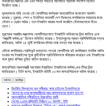
অবরোধের বিরুদ্ধে এটি এখন পর্যন্ত সবচেয়ে আলোচিত প্রতীকী পদক্ষেপ হিসেবে
বিবেচিত হচ্ছে।
ভূমধ্যসাগর পাড়ি দেওয়া এই ফ্লোটিলার কার্যক্রম আন্তর্জাতিক মনোযোগ আকর্ষণ
করেছে। তুরস্ক, স্পেন ও ইতালিসহ কয়েকটি দেশ নিজেদের নাগরিকদের সহায়তার জন্য
নৌযান ও ড্রোন পাঠায়। তবে ইসরাইল বারবার সতর্ক করেছিল নৌযানগুলোকে ফিরে
যেতে।
তুরস্কের পররাষ্ট্র মন্ত্রণালয় ফ্লোটিলাগুলোতে ইসরাইলি অভিযানের নিন্দা জানিয়ে একে
‘সন্ত্রাসী কর্মকাণ্ড’ হিসেবে অভিহিত করেছে। ইস্তান্বুলের প্রধান প্রসিকিউটরের দপ্তর
জানিয়েছে, আটক ২৪ তুর্কি নাগরিকের ঘটনায় তারা তদন্ত শুরু করেছে।
এদিকে কলম্বিয়ার প্রেসিডেন্ট গুস্তাভো পেত্রো ফ্লোটিলায় দুই কলম্বিয়ান নাগরিক আটক
হওয়ার পর ইসরাইলের পুরো কূটনৈতিক প্রতিনিধিদলকে বহিষ্কার করেছেন এবং ইসরাইলের
সঙ্গে মুক্ত বাণিজ্য চুক্তি বাতিল করেছেন।
মালয়েশিয়ার প্রধানমন্ত্রী আনোয়ার ইব্রাহিমও ইসরাইলের কর্মকাণ্ডের তীব্র নিন্দা
জানিয়েছেন। তিনি বলেন, ইসরাইলি বাহিনী ২৩ জন মালয়েশিয়ানকে আটক করেছে।
সর্বশেষ
জনপ্রিয়
বিতর্কিত সিদ্ধান্তে ভুল স্বীকার, ক্ষমা চাইলেন ইনফান্তিনো
‘জনগণের ওপর জুলুমকারীদের আর আস্ফালনের সুযোগ হবে না’
আন্তর্জাতিক স্বীকৃতিতে উচ্ছ্বসিত বুবলী
দেশের ২৩তম রাষ্ট্রপতি নির্বাচন ২০ আগস্ট : ইসি
ভারতের স্বাধীনতা দিবসকে ‘ইন্ডিয়া ডে’ ঘোষণা যুক্তরাষ্ট্রের