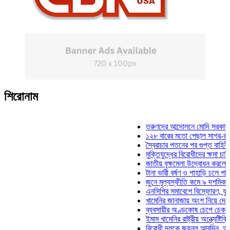
শিরোনাম
তরুণদের আন্দোলনে মোদি সরকার দুর্বল হয
১২৮ বারের মতো পেছাল সাগর-রুনি হত্য
স্বৈরাচার পতনের পর গুপ্ত বাহিনীর আত্মপ্
মুক্তিযুদ্ধের বিরোধীদের ক্ষমা চাইতে হবে:
জাতীয় বৃক্ষমেলা উদ্বোধন করলেন প্রধানমন
টানা ভারী বর্ষণ ও পাহাড়ি ঢলে পানিবন্দি চট
জুনে মূল্যস্ফীতি কমে ৯ দশমিক ১৬ শত
এনসিপির সমাবেশে বিস্ফোরণ, যুবলীগের দ
খামেনির জানাজায় অংশ নিয়ে দেশে ফিরলে
ব্যবসায়ীর অণ্ডকোষ চেপে চেক-স্ট্যাম্পে
ইমাম খামেনির রাষ্ট্রীয় অন্ত্যেষ্টিক্রিয়ায়
বিরোধী দলকে জয়নুল আবদিন, আপনারা 