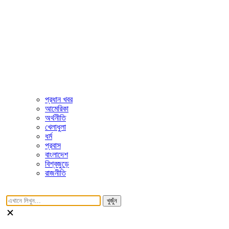
প্রধান খবর
আমেরিকা
অর্থনীতি
খেলাধুলা
ধর্ম
প্রবাস
বাংলাদেশ
বিশ্বজুড়ে
রাজনীতি
খুজুঁন