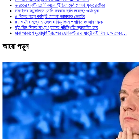
ভারতের স্বাধীনতা দিবসকে ‘ইন্ডিয়া ডে’ ঘোষণা যুক্তরাষ্ট্রের
তরুণদের আন্দোলনে মোদি সরকার দুর্বল হয়েছে: ওয়াংচুক
৫ দিনের নতুন কর্মসূচি ঘোষণা জামায়াত জোটের
৪৮ ঘণ্টার মধ্যে ৬ জেলায় নিম্নাঞ্চল প্লাবিত হওয়ার শঙ্কা
দুই-তিন দিনের মধ্যে গ্যাসের পরিস্থিতি স্বাভাবিক হবে
মাঝ আকাশে মুখোমুখি ট্রাম্পের হেলিকপ্টার ও যাত্রীবাহী বিমান, অতঃপর…
আরো পড়ুন