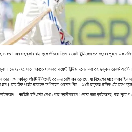
ছে ভারত। এবার ছক্কার ঝড় তুলে গুঁড়িয়ে দিলো ওয়েস্ট ইন্ডিজের ৫০ বছরের পুরনো এক নজির।
ি ছক্কা। ১৯৭৪-৭৫ সালে ভারতে সফররত ওয়েস্ট ইন্ডিজ দলের করা ৩২ ছক্কার রেকর্ড এতদিন 
রে তারা এখন পর্যন্ত পাঁচটি ইনিংসেই ৩৫০-র বেশি রান তুলেছে, যা বিদেশের মাঠে ধারাবাহিক স
 রান। তার ঠিক পরেই রয়েছেন অধিনায়ক শুভমান গিল—১২টি ছক্কার মালিক এই তরুণ ব্যাটার
ীয় লাইনআপ। প্রতিটি ইনিংসেই দেখা গেছে স্বাধীনভাবে খেলতে নামা ব্যাটারদের, যারা সুযো