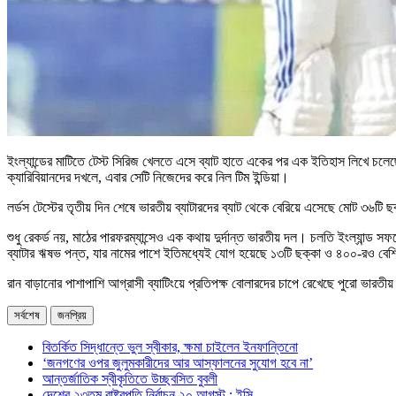
ইংল্যান্ডের মাটিতে টেস্ট সিরিজ খেলতে এসে ব্যাট হাতে একের পর এক ইতিহাস লিখে চলে
ক্যারিবিয়ানদের দখলে, এবার সেটি নিজেদের করে নিল টিম ইন্ডিয়া।
লর্ডস টেস্টের তৃতীয় দিন শেষে ভারতীয় ব্যাটারদের ব্যাট থেকে বেরিয়ে এসেছে মোট ৩৬ট
শুধু রেকর্ড নয়, মাঠের পারফরম্যান্সেও এক কথায় দুর্দান্ত ভারতীয় দল। চলতি ইংল্যান্ড সফ
ব্যাটার ঋষভ পন্ত, যার নামের পাশে ইতিমধ্যেই যোগ হয়েছে ১৩টি ছক্কা ও ৪০০-রও বেশি
রান বাড়ানোর পাশাপাশি আগ্রাসী ব্যাটিংয়ে প্রতিপক্ষ বোলারদের চাপে রেখেছে পুরো ভারত
সর্বশেষ
জনপ্রিয়
বিতর্কিত সিদ্ধান্তে ভুল স্বীকার, ক্ষমা চাইলেন ইনফান্তিনো
‘জনগণের ওপর জুলুমকারীদের আর আস্ফালনের সুযোগ হবে না’
আন্তর্জাতিক স্বীকৃতিতে উচ্ছ্বসিত বুবলী
দেশের ২৩তম রাষ্ট্রপতি নির্বাচন ২০ আগস্ট : ইসি