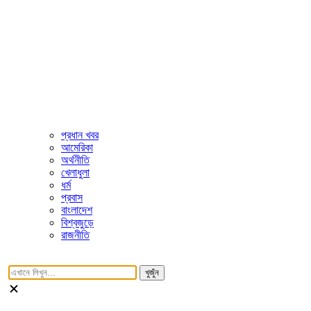
প্রধান খবর
আমেরিকা
অর্থনীতি
খেলাধুলা
ধর্ম
প্রবাস
বাংলাদেশ
বিশ্বজুড়ে
রাজনীতি
খুজুঁন