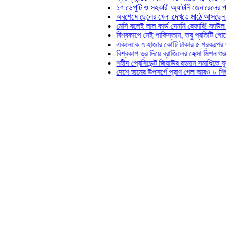
১৭ ডেপুটি ও সহকারী অ্যাটর্নি জেনারেলের পদত্যাগ
অবশেষে ছেলের খেলা দেখতে মাঠে আসছেন ভোজিনহার ম
মেসি বলেই লাল কার্ড দেননি রেফারি! ফাউল নিয়ে বিতর্ক
বিশ্বকাপে নেই পাকিস্তান, তবু প্রতিটি গোলে থাকবে তাদ
একনেকে ৭ হাজার কোটি টাকার ৫ প্রকল্পের অনুমোদন
বিশ্বকাপ ড্র দিয়ে ব্রাজিলের হেক্সা মিশন শুরু
শহীদ প্রেসিডেন্ট জিয়াউর রহমান সমাধিতে যুবদলের শ্রদ্ধ
দেশে হামের উপসর্গে প্রাণ গেল আরও ৮ শিশুর