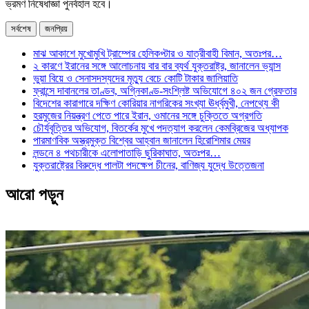
ভ্রমণ নিষেধাজ্ঞা পুনর্বহাল হবে।
সর্বশেষ
জনপ্রিয়
মাঝ আকাশে মুখোমুখি ট্রাম্পের হেলিকপ্টার ও যাত্রীবাহী বিমান, অতঃপর…
২ কারণে ইরানের সঙ্গে আলোচনায় বার বার ব্যর্থ যুক্তরাষ্ট্র, জানালেন ভ্যান্স
ভুয়া বিয়ে ও সেনাসদস্যদের মৃত্যু বেচে কোটি টাকার জালিয়াতি
ফ্রান্সে দাবানলের তাণ্ডব, অগ্নিকাণ্ড-সংশ্লিষ্ট অভিযোগে ৪০২ জন গ্রেফতার
বিদেশের কারাগারে দক্ষিণ কোরিয়ার নাগরিকের সংখ্যা ঊর্ধ্বমুখী, নেপথ্যে কী
হরমুজের নিয়ন্ত্রণ পেতে পারে ইরান, ওমানের সঙ্গে চুক্তিতে অগ্রগতি
চৌর্যবৃত্তির অভিযোগ, বিতর্কের মুখে পদত্যাগ করলেন কেমব্রিজের অধ্যাপক
পারমাণবিক অস্ত্রমুক্ত বিশ্বের আহ্বান জানালেন হিরোশিমার মেয়র
লন্ডনে ৪ পথচারীকে এলোপাতাড়ি ছুরিকাঘাত, অতঃপর…
যুক্তরাষ্ট্রের বিরুদ্ধে পালটা পদক্ষেপ চীনের, বাণিজ্য যুদ্ধে ‍উত্তেজনা
আরো পড়ুন