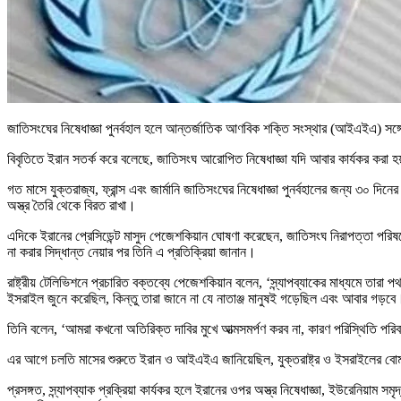
জাতিসংঘের নিষেধাজ্ঞা পুনর্বহাল হলে আন্তর্জাতিক আণবিক শক্তি সংস্থার (আইএইএ) সঙ্গ
বিবৃতিতে ইরান সতর্ক করে বলেছে, জাতিসংঘ আরোপিত নিষেধাজ্ঞা যদি আবার কার্যকর করা হ
গত মাসে যুক্তরাজ্য, ফ্রান্স এবং জার্মানি জাতিসংঘের নিষেধাজ্ঞা পুনর্বহালের জন্য ৩০ দি
অস্ত্র তৈরি থেকে বিরত রাখা।
এদিকে ইরানের প্রেসিডেন্ট মাসুদ পেজেশকিয়ান ঘোষণা করেছেন, জাতিসংঘ নিরাপত্তা পরিষদে ‘
না করার সিদ্ধান্ত নেয়ার পর তিনি এ প্রতিক্রিয়া জানান।
রাষ্ট্রীয় টেলিভিশনে প্রচারিত বক্তব্যে পেজেশকিয়ান বলেন, ‘স্ন্যাপব্যাকের মাধ্যমে তার
ইসরাইল জুনে করেছিল, কিন্তু তারা জানে না যে নাতাঞ্জ মানুষই গড়েছিল এবং আবার গড়বে
তিনি বলেন, ‘আমরা কখনো অতিরিক্ত দাবির মুখে আত্মসমর্পণ করব না, কারণ পরিস্থিতি পর
এর আগে চলতি মাসের শুরুতে ইরান ও আইএইএ জানিয়েছিল, যুক্তরাষ্ট্র ও ইসরাইলের বোমা হ
প্রসঙ্গত, স্ন্যাপব্যাক প্রক্রিয়া কার্যকর হলে ইরানের ওপর অস্ত্র নিষেধাজ্ঞা, ইউরেনিয়াম সমৃ