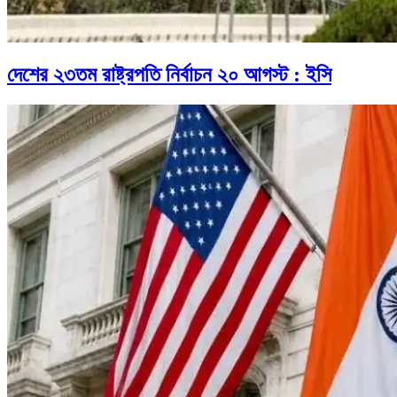
দেশের ২৩তম রাষ্ট্রপতি নির্বাচন ২০ আগস্ট : ইসি