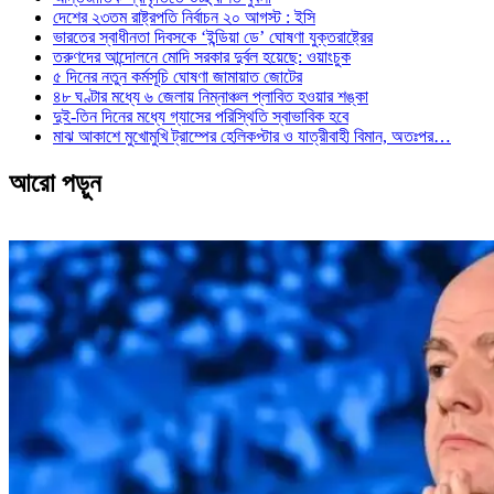
দেশের ২৩তম রাষ্ট্রপতি নির্বাচন ২০ আগস্ট : ইসি
ভারতের স্বাধীনতা দিবসকে ‘ইন্ডিয়া ডে’ ঘোষণা যুক্তরাষ্ট্রের
তরুণদের আন্দোলনে মোদি সরকার দুর্বল হয়েছে: ওয়াংচুক
৫ দিনের নতুন কর্মসূচি ঘোষণা জামায়াত জোটের
৪৮ ঘণ্টার মধ্যে ৬ জেলায় নিম্নাঞ্চল প্লাবিত হওয়ার শঙ্কা
দুই-তিন দিনের মধ্যে গ্যাসের পরিস্থিতি স্বাভাবিক হবে
মাঝ আকাশে মুখোমুখি ট্রাম্পের হেলিকপ্টার ও যাত্রীবাহী বিমান, অতঃপর…
আরো পড়ুন