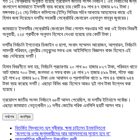
গত ১২ ফেব্রুয়ারি অনুষ্ঠিত হয়েছে ত্রয়োদশ জাতীয় সংসদ নির্বাচন। এই নির্বাচনের জন্য
বাংলাদেশ জামায়াতে ইসলামী ব্যয় করেছে চার কোটি ৪৯ লাখ ৪৭ হাজার ৯৭২ টাকা।
মঙ্গলবার (১২ মে) নির্বাচন কমিশনের (ইসি) সিনিয়র সচিব আখতার আহমেদের কাছে এই
হিসাব জমা দিয়েছেন দলটির সহকারী সেক্রেটারি জেনারেল এহসানুল মাহবুব জুবায়ের।
জামায়াতে ইসলামীর সেক্রেটারি জেনারেল মিয়া গোলাম পরওয়ার সই করা ওই হিসাব বিবরণী
অনুযায়ী, ২২৫ প্রার্থীকে অনুদান হিসেবে দেওয়া হয়েছে চার কোটি টাকা।
দলটির নির্বাচনি ইশতেহার ডিজাইন ও ছাপা, সংবাদ সম্মেলন আয়োজন, আপ্যায়ন, নির্বাচনি
সামগ্রী পরিবহন, কেন্দ্রীয় নেতৃবৃন্দের সফর এবং আইসিসিতে বিজ্ঞাপন বাবদ হিসেবে এই
খরচ দেখিয়েছে দলটি।
হিসাব বিবরণীতে বলা হয়, নির্বাচনি প্রচারণায় ২০ লাখ ৯০ হাজার ৮২৭ টাকা, পরিবহন খাতে
আট হাজার ৭০০ টাকা, জনসভা ও সফর বাবদ ১৪ লাখ ১৭ হাজার ৫৯৯ টাকা, স্টাফ খরচ
দুই লাখ ৮৫ হাজার ৯০২ টাকা এবং আবাসন ও প্রশাসনিক খাতে ৯ লাখ ৪৪ হাজার ৯৪৪
টাকা ব্যয় করেছে দলটি। এছাড়া বিবিধ খরচ হিসেবে আরও দুই লাখ টাকা উল্লেখ করা
হয়েছে।
ত্রয়োদশ জাতীয় সংসদ নির্বাচনে ৬৮টি আসন পেয়েছিল, যা দলটির ইতিহাসে সর্বোচ্চ।
এছাড়া জামায়াত নেতৃত্বাধীন ১১ দলীয় জোটের শরিক এনসিপি ছয়টি আসন পায়।
সর্বশেষ
জনপ্রিয়
বিতর্কিত সিদ্ধান্তে ভুল স্বীকার, ক্ষমা চাইলেন ইনফান্তিনো
‘জনগণের ওপর জুলুমকারীদের আর আস্ফালনের সুযোগ হবে না’
আন্তর্জাতিক স্বীকৃতিতে উচ্ছ্বসিত বুবলী