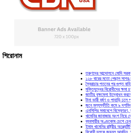
শিরোনাম
তরুণদের আন্দোলনে মোদি সরকার দুর্বল 
১২৮ বারের মতো পেছাল সাগর-রুনি হত
স্বৈরাচার পতনের পর গুপ্ত বাহিনীর আত্মপ
মুক্তিযুদ্ধের বিরোধীদের ক্ষমা চাইতে হবে
জাতীয় বৃক্ষমেলা উদ্বোধন করলেন প্রধানম
টানা ভারী বর্ষণ ও পাহাড়ি ঢলে পানিবন্দি 
জুনে মূল্যস্ফীতি কমে ৯ দশমিক ১৬ শ
এনসিপির সমাবেশে বিস্ফোরণ, যুবলীগের
খামেনির জানাজায় অংশ নিয়ে দেশে ফিরল
ব্যবসায়ীর অণ্ডকোষ চেপে চেক-স্ট্যাম্
ইমাম খামেনির রাষ্ট্রীয় অন্ত্যেষ্টিক্রিয়
বিরোধী দলকে জয়নুল আবদিন, আপনারা