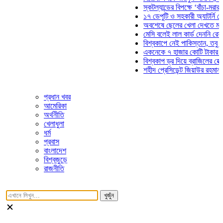
স্কটল্যান্ডের বিপক্ষে ‘বাঁচা-মরার লড়া
১৭ ডেপুটি ও সহকারী অ্যাটর্নি জেনারে
অবশেষে ছেলের খেলা দেখতে মাঠে আ
মেসি বলেই লাল কার্ড দেননি রেফারি! ফ
বিশ্বকাপে নেই পাকিস্তান, তবু প্রতিট
একনেকে ৭ হাজার কোটি টাকার ৫ প্রকল
বিশ্বকাপ ড্র দিয়ে ব্রাজিলের হেক্সা মিশ
শহীদ প্রেসিডেন্ট জিয়াউর রহমান সমাধিত
প্রধান খবর
আমেরিকা
অর্থনীতি
খেলাধুলা
ধর্ম
প্রবাস
বাংলাদেশ
বিশ্বজুড়ে
রাজনীতি
খুজুঁন