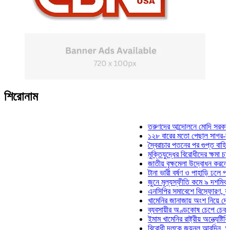
শিরোনাম
তরুণদের আন্দোলনে মোদি সরকার দুর্বল 
১২৮ বারের মতো পেছাল সাগর-রুনি হত্
স্বৈরাচার পতনের পর গুপ্ত বাহিনীর আত্মপ
মুক্তিযুদ্ধের বিরোধীদের ক্ষমা চাইতে হবে
জাতীয় বৃক্ষমেলা উদ্বোধন করলেন প্রধানম
টানা ভারী বর্ষণ ও পাহাড়ি ঢলে পানিবন্দি 
জুনে মূল্যস্ফীতি কমে ৯ দশমিক ১৬ শ
এনসিপির সমাবেশে বিস্ফোরণ, যুবলীগের
খামেনির জানাজায় অংশ নিয়ে দেশে ফিরল
ব্যবসায়ীর অণ্ডকোষ চেপে চেক-স্ট্যাম্
ইমাম খামেনির রাষ্ট্রীয় অন্ত্যেষ্টিক্রিয়
বিরোধী দলকে জয়নুল আবদিন, আপনারা