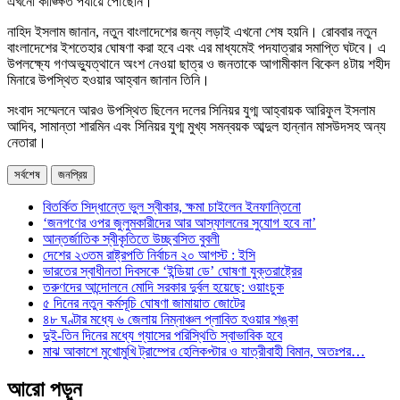
এখনো কাঙ্ক্ষিত পর্যায়ে পৌঁছেনি।
নাহিদ ইসলাম জানান, নতুন বাংলাদেশের জন্য লড়াই এখনো শেষ হয়নি। রোববার নতুন
বাংলাদেশের ইশতেহার ঘোষণা করা হবে এবং এর মাধ্যমেই পদযাত্রার সমাপ্তি ঘটবে। এ
উপলক্ষ্যে গণঅভ্যুত্থানে অংশ নেওয়া ছাত্র ও জনতাকে আগামীকাল বিকেল ৪টায় শহীদ
মিনারে উপস্থিত হওয়ার আহ্বান জানান তিনি।
সংবাদ সম্মেলনে আরও উপস্থিত ছিলেন দলের সিনিয়র যুগ্ম আহ্বায়ক আরিফুল ইসলাম
আদিব, সামান্তা শারমিন এবং সিনিয়র যুগ্ম মুখ্য সমন্বয়ক আব্দুল হান্নান মাসউদসহ অন্য
নেতারা।
সর্বশেষ
জনপ্রিয়
বিতর্কিত সিদ্ধান্তে ভুল স্বীকার, ক্ষমা চাইলেন ইনফান্তিনো
‘জনগণের ওপর জুলুমকারীদের আর আস্ফালনের সুযোগ হবে না’
আন্তর্জাতিক স্বীকৃতিতে উচ্ছ্বসিত বুবলী
দেশের ২৩তম রাষ্ট্রপতি নির্বাচন ২০ আগস্ট : ইসি
ভারতের স্বাধীনতা দিবসকে ‘ইন্ডিয়া ডে’ ঘোষণা যুক্তরাষ্ট্রের
তরুণদের আন্দোলনে মোদি সরকার দুর্বল হয়েছে: ওয়াংচুক
৫ দিনের নতুন কর্মসূচি ঘোষণা জামায়াত জোটের
৪৮ ঘণ্টার মধ্যে ৬ জেলায় নিম্নাঞ্চল প্লাবিত হওয়ার শঙ্কা
দুই-তিন দিনের মধ্যে গ্যাসের পরিস্থিতি স্বাভাবিক হবে
মাঝ আকাশে মুখোমুখি ট্রাম্পের হেলিকপ্টার ও যাত্রীবাহী বিমান, অতঃপর…
আরো পড়ুন