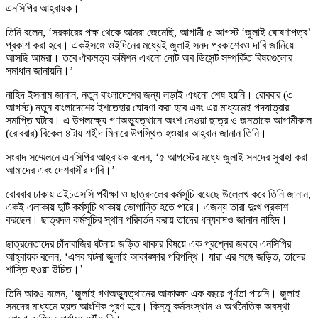
এনসিপির আহ্বায়ক।
তিনি বলেন, ‘সরকারের পক্ষ থেকে আমরা জেনেছি, আগামী ৫ আগস্ট ‘জুলাই ঘোষণাপত্র’
প্রকাশ করা হবে। একইসঙ্গে ওইদিনের মধ্যেই জুলাই সনদ প্রকাশেরও দাবি জানিয়ে
আসছি আমরা। তবে ঐকমত্য কমিশন এখনো নোট অব ডিসেন্ট সম্পর্কিত বিষয়গুলোর
সমাধান জানায়নি।’
নাহিদ ইসলাম জানান, নতুন বাংলাদেশের জন্য লড়াই এখনো শেষ হয়নি। রোববার (৩
আগস্ট) নতুন বাংলাদেশের ইশতেহার ঘোষণা করা হবে এবং এর মাধ্যমেই পদযাত্রার
সমাপ্তি ঘটবে। এ উপলক্ষ্যে গণঅভ্যুত্থানে অংশ নেওয়া ছাত্র ও জনতাকে আগামীকাল
(রোববার) বিকেল ৪টায় শহীদ মিনারে উপস্থিত হওয়ার আহ্বান জানান তিনি।
সংবাদ সম্মেলনে এনসিপির আহ্বায়ক বলেন, ‘৫ আগস্টের মধ্যে জুলাই সনদের সুরাহা করা
আমাদের এবং দেশবাসীর দাবি।’
রোববার ঢাকায় এইচএসসি পরীক্ষা ও ছাত্রদলের কর্মসূচি রয়েছে উল্লেখ করে তিনি জানান,
একই এলাকায় দুটি কর্মসূচি থাকায় ভোগান্তি হতে পারে। এজন্য তারা দুঃখ প্রকাশ
করছেন। ছাত্রদল কর্মসূচির স্থান পরিবর্তন করায় তাদের ধন্যবাদও জানান নাহিদ।
ছাত্রনেতাদের চাঁদাবাজির ঘটনায় জড়িত থাকার বিষয়ে এক প্রশ্নের জবাবে এনসিপির
আহ্বায়ক বলেন, ‘এসব ঘটনা জুলাই আকাঙ্ক্ষার পরিপন্থি। যারা এর সঙ্গে জড়িত, তাদের
শাস্তি হওয়া উচিত।’
তিনি আরও বলেন, ‘জুলাই গণঅভ্যুত্থানের আকাঙ্ক্ষা এক বছরে পূর্ণতা পায়নি। জুলাই
সনদের মাধ্যমে হয়ত আংশিক পূরণ হবে। কিন্তু কর্মসংস্থান ও অর্থনৈতিক অবস্থা