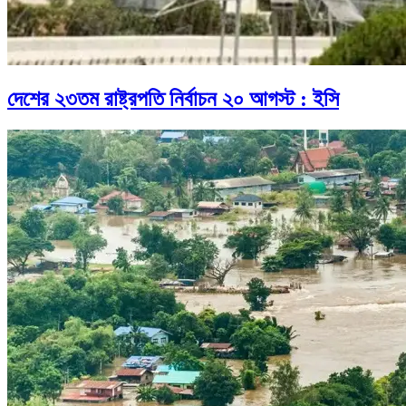
দেশের ২৩তম রাষ্ট্রপতি নির্বাচন ২০ আগস্ট : ইসি