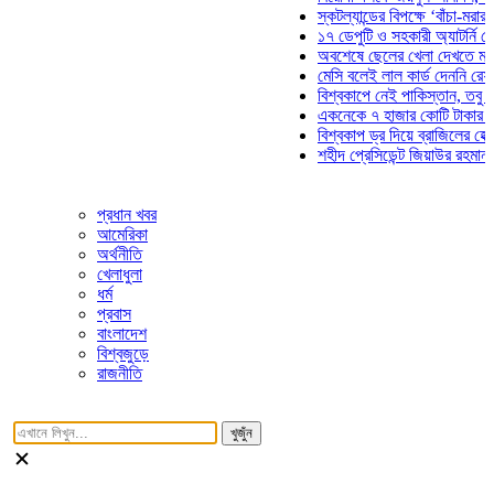
স্কটল্যান্ডের বিপক্ষে ‘বাঁচা-মরার লড়া
১৭ ডেপুটি ও সহকারী অ্যাটর্নি জেনারে
অবশেষে ছেলের খেলা দেখতে মাঠে আ
মেসি বলেই লাল কার্ড দেননি রেফারি! ফ
বিশ্বকাপে নেই পাকিস্তান, তবু প্রতিট
একনেকে ৭ হাজার কোটি টাকার ৫ প্রকল
বিশ্বকাপ ড্র দিয়ে ব্রাজিলের হেক্সা মিশ
শহীদ প্রেসিডেন্ট জিয়াউর রহমান সমাধিত
প্রধান খবর
আমেরিকা
অর্থনীতি
খেলাধুলা
ধর্ম
প্রবাস
বাংলাদেশ
বিশ্বজুড়ে
রাজনীতি
খুজুঁন