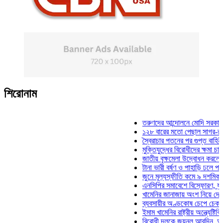
শিরোনাম
তরুণদের আন্দোলনে মোদি সরকার দুর্বল হ
১২৮ বারের মতো পেছাল সাগর-রুনি হত্য
স্বৈরাচার পতনের পর গুপ্ত বাহিনীর আত্মপ্
মুক্তিযুদ্ধের বিরোধীদের ক্ষমা চাইতে হবে:
জাতীয় বৃক্ষমেলা উদ্বোধন করলেন প্রধানম
টানা ভারী বর্ষণ ও পাহাড়ি ঢলে পানিবন্দি চ
জুনে মূল্যস্ফীতি কমে ৯ দশমিক ১৬ শ
এনসিপির সমাবেশে বিস্ফোরণ, যুবলীগের 
খামেনির জানাজায় অংশ নিয়ে দেশে ফিরল
ব্যবসায়ীর অণ্ডকোষ চেপে চেক-স্ট্যাম্প
ইমাম খামেনির রাষ্ট্রীয় অন্ত্যেষ্টিক্রিয়া
বিরোধী দলকে জয়নুল আবদিন, আপনারা 