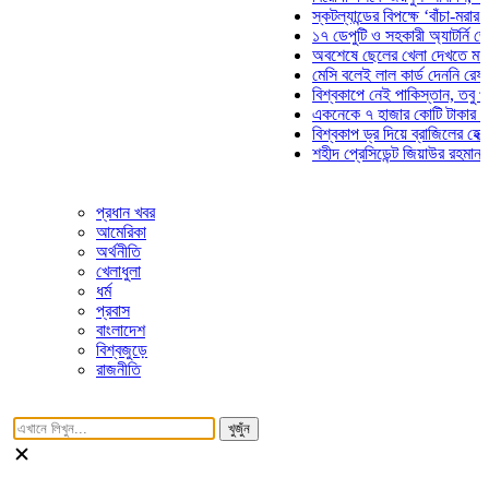
স্কটল্যান্ডের বিপক্ষে ‘বাঁচা-মরার লড়াই
১৭ ডেপুটি ও সহকারী অ্যাটর্নি জেনারে
অবশেষে ছেলের খেলা দেখতে মাঠে আস
মেসি বলেই লাল কার্ড দেননি রেফারি! ফা
বিশ্বকাপে নেই পাকিস্তান, তবু প্রতিট
একনেকে ৭ হাজার কোটি টাকার ৫ প্রকল
বিশ্বকাপ ড্র দিয়ে ব্রাজিলের হেক্সা মিশন
শহীদ প্রেসিডেন্ট জিয়াউর রহমান সমাধিত
প্রধান খবর
আমেরিকা
অর্থনীতি
খেলাধুলা
ধর্ম
প্রবাস
বাংলাদেশ
বিশ্বজুড়ে
রাজনীতি
খুজুঁন