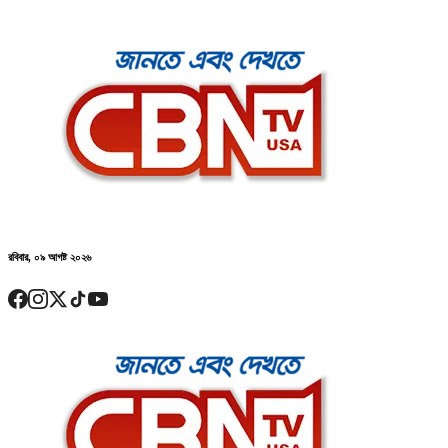
রবিবার, ০৯ আগষ্ট ২০২৬