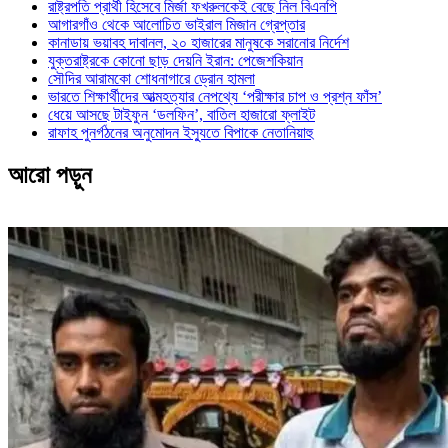
রাষ্ট্রপতি প্রার্থী হিসেবে মির্জা ফখরুলকেই বেছে নিল বিএনপি
আগারগাঁও থেকে আলোচিত ভাইরাল মিজান গ্রেপ্তার
কানাডায় ভয়াবহ দাবানল, ২০ হাজারের মানুষকে সরানোর নির্দেশ
যুক্তরাষ্ট্রকে কোনো ছাড় দেয়নি ইরান: পেজেশকিয়ান
সৌদির আরামকো শোধনাগারে ড্রোন হামলা
ভারতে শিক্ষার্থীদের আত্মহত্যার নেপথ্যে ‘পরীক্ষার চাপ ও প্রশ্ন ফাঁস’
ধেয়ে আসছে টাইফুন ‘ডলফিন’, বাতিল হাজারো ফ্লাইট
রাফাহ পুনর্গঠনের অনুমোদন ইস্যুতে বিপাকে নেতানিয়াহু
আরো পড়ুন