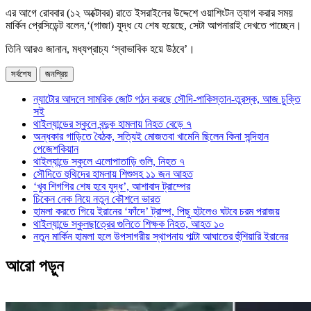
এর আগে রোববার (১২ অক্টোবর) রাতে ইসরাইলের উদ্দেশে ওয়াশিংটন ত্যাগ করার সময়
মার্কিন প্রেসিডেন্ট বলেন,‘(গাজা) যুদ্ধ যে শেষ হয়েছে, সেটা আপনারাই দেখতে পাচ্ছেন।
তিনি আরও জানান, মধ্যপ্রাচ্য ‘স্বাভাবিক হয়ে উঠবে’।
সর্বশেষ
জনপ্রিয়
ন্যাটোর আদলে সামরিক জোট গঠন করছে সৌদি-পাকিস্তান-তুরস্ক, আজ চুক্তি
সই
থাইল্যান্ডের স্কুলে বন্দুক হামলায় নিহত বেড়ে ৭
অন্ধকার গাড়িতে বৈঠক, সত্যিই মোজতবা খামেনি ছিলেন কিনা সন্দিহান
পেজেশকিয়ান
থাইল্যান্ডে স্কুলে এলোপাতাড়ি গুলি, নিহত ৭
সৌদিতে হুথিদের হামলায় শিশুসহ ১১ জন আহত
‘খুব শিগগির শেষ হবে যুদ্ধ’, আশাবাদ ট্রাম্পের
চিকেন নেক নিয়ে নতুন কৌশলে ভারত
হামলা করতে গিয়ে ইরানের ‘ফাঁদে’ ট্রাম্প, পিছু হটলেও ঘটবে চরম পরাজয়
থাইল্যান্ডে স্কুলছাত্রের গুলিতে শিক্ষক নিহত, আহত ১০
নতুন মার্কিন হামলা হলে উপসাগরীয় স্থাপনায় পাল্টা আঘাতের হুঁশিয়ারি ইরানের
আরো পড়ুন