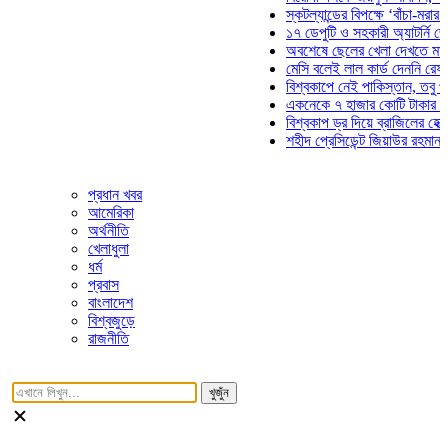
স্কটল্যান্ডের বিপক্ষে ‘বাঁচা-মরার লড়াই
১৭ ডেপুটি ও সহকারী অ্যাটর্নি জেনারেল
অবশেষে ছেলের খেলা দেখতে মাঠে আস
মেসি বলেই লাল কার্ড দেননি রেফারি! ফা
বিশ্বকাপে নেই পাকিস্তান, তবু প্রতিট
একনেকে ৭ হাজার কোটি টাকার ৫ প্রকল
বিশ্বকাপ ড্র দিয়ে ব্রাজিলের হেক্সা মিশন
শহীদ প্রেসিডেন্ট জিয়াউর রহমান সমাধিতে
প্রধান খবর
আমেরিকা
অর্থনীতি
খেলাধুলা
ধর্ম
প্রবাস
বাংলাদেশ
বিশ্বজুড়ে
রাজনীতি
খুজুঁন