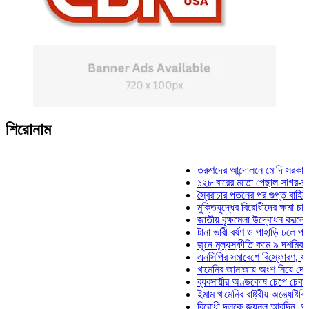
শিরোনাম
তরুণদের আন্দোলনে মোদি সরকার দুর্বল হ
১২৮ বারের মতো পেছাল সাগর-রুনি হত্য
স্বৈরাচার পতনের পর গুপ্ত বাহিনীর আত্মপ্
মুক্তিযুদ্ধের বিরোধীদের ক্ষমা চাইতে হবে:
জাতীয় বৃক্ষমেলা উদ্বোধন করলেন প্রধানম
টানা ভারী বর্ষণ ও পাহাড়ি ঢলে পানিবন্দি চ
জুনে মূল্যস্ফীতি কমে ৯ দশমিক ১৬ শত
এনসিপির সমাবেশে বিস্ফোরণ, যুবলীগের 
খামেনির জানাজায় অংশ নিয়ে দেশে ফিরল
ব্যবসায়ীর অণ্ডকোষ চেপে চেক-স্ট্যাম্প
ইমাম খামেনির রাষ্ট্রীয় অন্ত্যেষ্টিক্রিয়া
বিরোধী দলকে জয়নুল আবদিন, আপনারা 