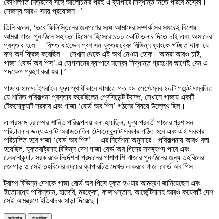
কৌশলগত মিত্রদের সঙ্গে আলোচনার পরই এ ব্যাপারে সিদ্ধান্ত নিতে পারবে মস্কো।
সেজন্য আরও সময় প্রয়োজন।’
তিনি বলেন, ‘তবে ফিলিস্তিনের জনগণের সঙ্গে আমাদের সম্পর্ক সব সময়েই বিশেষ।
আমরা গাজা পুনর্গঠনে সহায়তা হিসেবে হিসেবে ১০০ কোটি ডলার দিতে চাই এবং আমাদের
প্রস্তাব হলো— বিগত বাইডেন প্রশাসন যুক্তরাষ্ট্রের বিভিন্ন ব্যাংকে গচ্ছিত থাকা যে
রুশ অর্থ ফ্রিজ করেছিল— সেখান থেকে এই অর্থ নেওয়া হোক। আমরা আরও চাই,
গাজা ‘বোর্ড অব পিস’-এ যোগদানের ব্যাপারে মস্কো সিদ্ধান্ত গ্রহণের আগেই যেন এ
পদক্ষেপ গ্রহণ করা হয়।’
গাজায় হামাস-ইসরাইল যুদ্ধ স্থায়ীভাবে থামাতে গত ২৯ সেপ্টেম্বর ২০টি পয়েন্ট সম্বলিত
যে শান্তি পরিকল্পনা প্রস্তাব করেছিলেন প্রেসিডেন্ট ট্রাম্প, সেখানে গাজায় একটি
টেকনোক্র্যাট সরকার এবং গাজা ‘বোর্ড অব পিস’ গঠনের বিষয়ে উল্লেখ ছিল।
এ প্রসঙ্গে ট্রাম্পের শান্তি পরিকল্পনায় বলা হয়েছিল, যুদ্ধ পরবর্তী গাজার প্রশাসন
পরিচালনার জন্য একটি অরাজনৈতিক টেকনোক্র্যাট সরকার গঠিত হবে এবং এই সরকার
পরিচালিত হবে গাজা ‘বোর্ড অব পিস’— এর নির্দেশনা অনুসারে। পরিকল্পনায় আরও বলা
হয়েছিল, যুক্তরাষ্ট্রসহ বিভিন্ন দেশ গাজা বোর্ড অব পিসের সদস্যপদ পাবে এবং
টেকনোক্র্যাট সরকারকে নির্দেশনা প্রদানের পাশাপাশি গাজার পুনর্গঠনের জন্য তহবিলের
জোগাড় ও সেই তহবিলের ব্যয়ের ব্যাপারটিও দেখভাল করবে গাজা বোর্ড অব পিস।
ট্রাম্প বিভিন্ন দেশকে গাজা বোর্ড অব পিসে যুক্ত হওয়ার আমন্ত্রণ জানিয়েছেন এবং
ইতোমধ্যে পাকিস্তান, হাঙ্গেরি, মরক্কো, কাজাখস্তান, আর্জেন্টিনাসহ আরও কয়েকটি দেশ
সেই আমন্ত্রণে ইতিবাচক সাড়া দিয়েছে।
সর্বশেষ
জনপ্রিয়