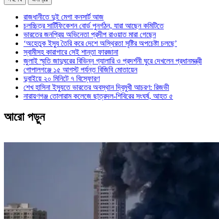
রাজধানীতে দুই মেগা কনসার্ট আজ
চলচ্চিত্র সার্টিফিকেশন বোর্ড পুনর্গঠন, যারা আছেন কমিটিতে
ভারতের জনপ্রিয় অভিনেতা প্রদীপ রাওয়াত মারা গেছেন
‘অহেতুক ইস্যু তৈরি করে দেশে অস্থিরতা সৃষ্টির অপচেষ্টা চলছে’
স্বামীসহ কারাগারে সেই শান্তা ফারজানা
জুলাই স্মৃতি জাদুঘরের বিভিন্ন গ্যালারি ও প্রদর্শনী ঘুরে দেখলেন প্রধানমন্ত্রী
গোপালগঞ্জে ১৫ আগস্ট পর্যন্ত বিজিবি মোতায়েন
দুবাইয়ে ২০ মিনিটে ৭ বিস্ফোরণ
শেখ হাসিনা ইস্যুতে ভারতের অবস্থান দ্বিমুখী আচরণ: রিজভী
নারায়ণগঞ্জ তোলারাম কলেজে ছাত্রদল-শিবিরের সংঘর্ষ, আহত ৫
আরো পড়ুন