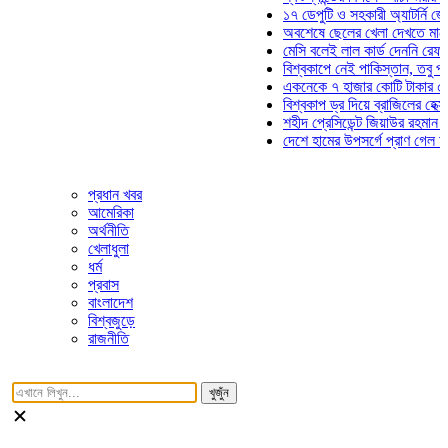
১৭ ডেপুটি ও সহকারী অ্যাটর্নি জেনারেল
অবশেষে ছেলের খেলা দেখতে মাঠে আসছ
মেসি বলেই লাল কার্ড দেননি রেফারি! ফা
বিশ্বকাপে নেই পাকিস্তান, তবু প্রতিটি
একনেকে ৭ হাজার কোটি টাকার ৫ প্রকল্
বিশ্বকাপ ড্র দিয়ে ব্রাজিলের হেক্সা মিশন 
শহীদ প্রেসিডেন্ট জিয়াউর রহমান সমাধিতে
দেশে হামের উপসর্গে প্রাণ গেল আরও ৮ 
প্রধান খবর
আমেরিকা
অর্থনীতি
খেলাধুলা
ধর্ম
প্রবাস
বাংলাদেশ
বিশ্বজুড়ে
রাজনীতি
খুজুঁন