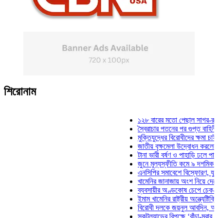
শিরোনাম
১২৮ বারের মতো পেছাল সাগর-রুনি হত্য
স্বৈরাচার পতনের পর গুপ্ত বাহিনীর আত্মপ্
মুক্তিযুদ্ধের বিরোধীদের ক্ষমা চাইতে হবে:
জাতীয় বৃক্ষমেলা উদ্বোধন করলেন প্রধানমন
টানা ভারী বর্ষণ ও পাহাড়ি ঢলে পানিবন্দি চট
জুনে মূল্যস্ফীতি কমে ৯ দশমিক ১৬ শত
এনসিপির সমাবেশে বিস্ফোরণ, যুবলীগের দ
খামেনির জানাজায় অংশ নিয়ে দেশে ফিরলে
ব্যবসায়ীর অণ্ডকোষ চেপে চেক-স্ট্যাম্প
ইমাম খামেনির রাষ্ট্রীয় অন্ত্যেষ্টিক্রিয়া
বিরোধী দলকে জয়নুল আবদিন, আপনারা 
স্কটল্যান্ডের বিপক্ষে ‘বাঁচা-মরার লড়াইয়