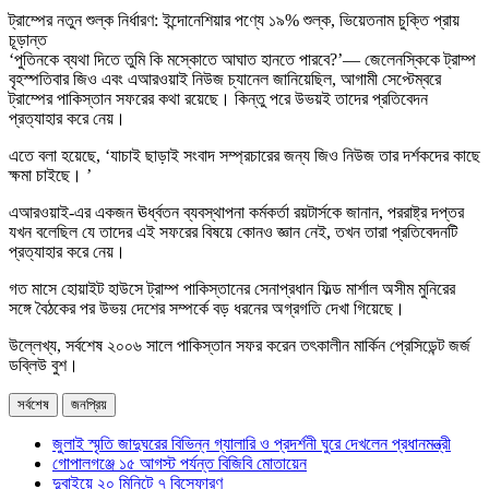
ট্রাম্পের নতুন শুল্ক নির্ধারণ: ইন্দোনেশিয়ার পণ্যে ১৯% শুল্ক, ভিয়েতনাম চুক্তি প্রায়
চূড়ান্ত
‘পুতিনকে ব্যথা দিতে তুমি কি মস্কোতে আঘাত হানতে পারবে?’— জেলেনস্কিকে ট্রাম্প
বৃহস্পতিবার জিও এবং এআরওয়াই নিউজ চ্যানেল জানিয়েছিল, আগামী সেপ্টেম্বরে
ট্রাম্পের পাকিস্তান সফরের কথা রয়েছে। কিন্তু পরে উভয়ই তাদের প্রতিবেদন
প্রত্যাহার করে নেয়।
এতে বলা হয়েছে, ‘যাচাই ছাড়াই সংবাদ সম্প্রচারের জন্য জিও নিউজ তার দর্শকদের কাছে
ক্ষমা চাইছে। ’
এআরওয়াই-এর একজন ঊর্ধ্বতন ব্যবস্থাপনা কর্মকর্তা রয়টার্সকে জানান, পররাষ্ট্র দপ্তর
যখন বলেছিল যে তাদের এই সফরের বিষয়ে কোনও জ্ঞান নেই, তখন তারা প্রতিবেদনটি
প্রত্যাহার করে নেয়।
গত মাসে হোয়াইট হাউসে ট্রাম্প পাকিস্তানের সেনাপ্রধান ফিল্ড মার্শাল অসীম মুনিরের
সঙ্গে বৈঠকের পর উভয় দেশের সম্পর্কে বড় ধরনের অগ্রগতি দেখা গিয়েছে।
উল্লেখ্য, সর্বশেষ ২০০৬ সালে পাকিস্তান সফর করেন তৎকালীন মার্কিন প্রেসিডেন্ট জর্জ
ডব্লিউ বুশ।
সর্বশেষ
জনপ্রিয়
জুলাই স্মৃতি জাদুঘরের বিভিন্ন গ্যালারি ও প্রদর্শনী ঘুরে দেখলেন প্রধানমন্ত্রী
গোপালগঞ্জে ১৫ আগস্ট পর্যন্ত বিজিবি মোতায়েন
দুবাইয়ে ২০ মিনিটে ৭ বিস্ফোরণ