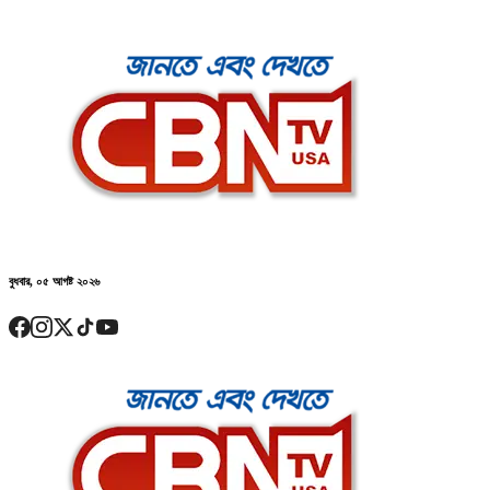
বুধবার, ০৫ আগষ্ট ২০২৬