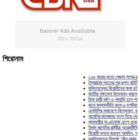
শিরোনাম
১২৮ বারের মতো পেছাল সাগর-রুনি হত্য
স্বৈরাচার পতনের পর গুপ্ত বাহিনীর আত্মপ্
মুক্তিযুদ্ধের বিরোধীদের ক্ষমা চাইতে হবে:
জাতীয় বৃক্ষমেলা উদ্বোধন করলেন প্রধানমন
টানা ভারী বর্ষণ ও পাহাড়ি ঢলে পানিবন্দি চট
জুনে মূল্যস্ফীতি কমে ৯ দশমিক ১৬ শত
এনসিপির সমাবেশে বিস্ফোরণ, যুবলীগের দ
খামেনির জানাজায় অংশ নিয়ে দেশে ফিরলে
ব্যবসায়ীর অণ্ডকোষ চেপে চেক-স্ট্যাম্প
ইমাম খামেনির রাষ্ট্রীয় অন্ত্যেষ্টিক্রিয়া
বিরোধী দলকে জয়নুল আবদিন, আপনারা 
স্কটল্যান্ডের বিপক্ষে ‘বাঁচা-মরার লড়াইয়