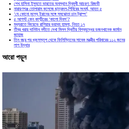
শেখ হাসিনা ইস্যুতে ভারতের অবস্থান দ্বিমুখী আচরণ: রিজভী
নারায়ণগঞ্জ তোলারাম কলেজে ছাত্রদল-শিবিরের সংঘর্ষ, আহত ৫
‘যে কোনো মূল্যে ইরানের সঙ্গে সমঝোতা চান ট্রাম্প’
৫ আগস্ট কেন কাশ্মীরের ‘কালো দিবস’?
মধ্যরাতে কিয়েভে রাশিয়ার ভয়াবহ হামলা, নিহত ১৭
তীব্র খরায় দানিউব নদীতে দেখা মিলল দ্বিতীয় বিশ্বযুদ্ধের ডজনখানেক জার্মান
জাহাজ
তিন বছর পর ধ্বংসস্তূপ থেকে ফিলিস্তিনের সাবেক মন্ত্রীর পরিবারের ১১২ জনের
লাশ উদ্ধার
আরো পড়ুন