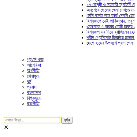
১৭ ডেপুটি ও সহকারী অ্যাটর্নি জেনারেল
অবশেষে ছেলের খেলা দেখতে মাঠে আসছ
মেসি বলেই লাল কার্ড দেননি রেফারি! ফা
বিশ্বকাপে নেই পাকিস্তান, তবু প্রতিটি
একনেকে ৭ হাজার কোটি টাকার ৫ প্রকল্
বিশ্বকাপ ড্র দিয়ে ব্রাজিলের হেক্সা মিশন 
শহীদ প্রেসিডেন্ট জিয়াউর রহমান সমাধিতে
দেশে হামের উপসর্গে প্রাণ গেল আরও ৮ 
প্রধান খবর
আমেরিকা
অর্থনীতি
খেলাধুলা
ধর্ম
প্রবাস
বাংলাদেশ
বিশ্বজুড়ে
রাজনীতি
খুজুঁন