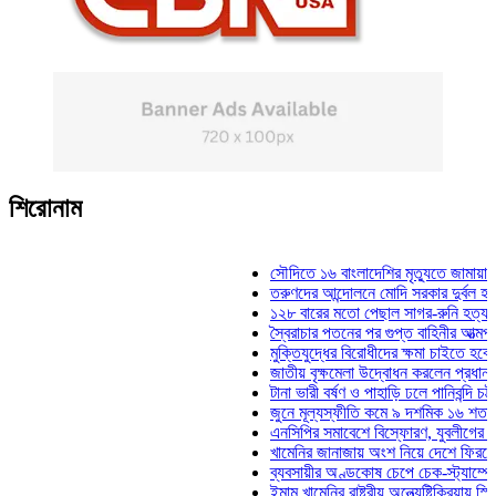
শিরোনাম
সৌদিতে ১৬ বাংলাদেশির মৃত্যুতে জামায়াতের শো
তরুণদের আন্দোলনে মোদি সরকার দুর্বল হয়েছে: ওয
১২৮ বারের মতো পেছাল সাগর-রুনি হত্যা মামলার
স্বৈরাচার পতনের পর গুপ্ত বাহিনীর আত্মপ্রকাশ: প্র
মুক্তিযুদ্ধের বিরোধীদের ক্ষমা চাইতে হবে: মুক্তিযু
জাতীয় বৃক্ষমেলা উদ্বোধন করলেন প্রধানমন্ত্রী
টানা ভারী বর্ষণ ও পাহাড়ি ঢলে পানিবন্দি চট্টগ্রামে 
জুনে মূল্যস্ফীতি কমে ৯ দশমিক ১৬ শতাংশ
এনসিপির সমাবেশে বিস্ফোরণ, যুবলীগের দুই নেতাক
খামেনির জানাজায় অংশ নিয়ে দেশে ফিরলেন স্পিক
ব্যবসায়ীর অণ্ডকোষ চেপে চেক-স্ট্যাম্পে স্বাক্
ইমাম খামেনির রাষ্ট্রীয় অন্ত্যেষ্টিক্রিয়ায় স্পিকার