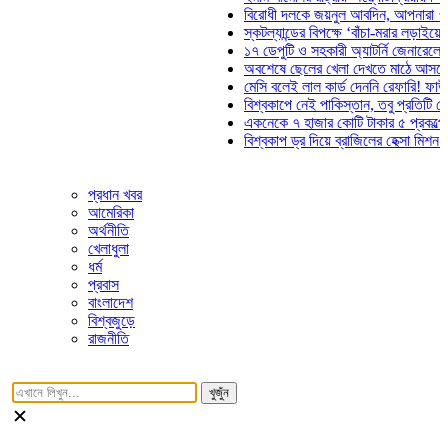
বিরোধী দলকে জয়নুল আবদিন, আপনারা ৭১ সালে 
স্কটল্যান্ডের বিপক্ষে ‘বাঁচা-মরার লড়াইয়ে’ মাঠে 
১৭ ডেপুটি ও সহকারী অ্যাটর্নি জেনারেলের পদত্য
অবশেষে ছেলের খেলা দেখতে মাঠে আসছেন ভোজি
মেসি বলেই লাল কার্ড দেননি রেফারি! ফাউল নিয়ে 
বিশ্বকাপে নেই পাকিস্তান, তবু প্রতিটি গোলে থা
একনেকে ৭ হাজার কোটি টাকার ৫ প্রকল্পের অনু
বিশ্বকাপ ড্র দিয়ে ব্রাজিলের হেক্সা মিশন শুরু
প্রধান খবর
আমেরিকা
অর্থনীতি
খেলাধুলা
ধর্ম
প্রবাস
বাংলাদেশ
বিশ্বজুড়ে
রাজনীতি
খুজুঁন