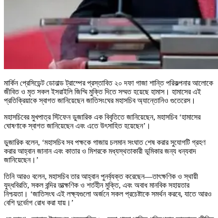
মার্কিন প্রেসিডেন্ট ডোনাল্ড ট্রাম্পের প্রস্তাবিত ২০ দফা গাজা শান্তি পরিকল্পনার আলোকে
জীবিত ও মৃত সকল ইসরাইলি জিম্মি মুক্তি দিতে সম্মত হয়েছে হামাস। হামাসের এই
প্রতিক্রিয়াকে স্বাগত জানিয়েছেন জাতিসংঘের মহাসচিব অ্যান্তোনিও গুতেরেস।
মহাসচিবের মুখপাত্র স্টিফেন ডুজারিক এক বিবৃতিতে জানিয়েছেন, মহাসচিব ‘হামাসের
ঘোষণাকে স্বাগত জানিয়েছেন এবং এতে উৎসাহিত হয়েছেন’।
ডুজারিক বলেন, ‘মহাসচিব সব পক্ষকে গাজায় চলমান সংঘাত শেষ করার সুযোগটি গ্রহণ
করার আহ্বান জানান এবং কাতার ও মিশরকে মধ্যস্থতাকারী ভূমিকার জন্য ধন্যবাদ
জানিয়েছেন।’
তিনি আরও বলেন, মহাসচিব তার আহ্বান পুনর্ব্যক্ত করেছেন—তাৎক্ষণিক ও স্থায়ী
যুদ্ধবিরতি, সকল বন্দির তাত্ক্ষণিক ও শর্তহীন মুক্তি, এবং অবাধ মানবিক সহায়তার
নিশ্চয়তা। ‘জাতিসংঘ এই লক্ষ্যগুলো অর্জনে সকল প্রচেষ্টাকে সমর্থন করবে, যাতে আরও
বেশি দুর্ভোগ রোধ করা যায়।’