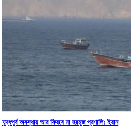
যুদ্ধপূর্ব অবস্থায় আর ফিরবে না হরমুজ প্রণালি: ইরান