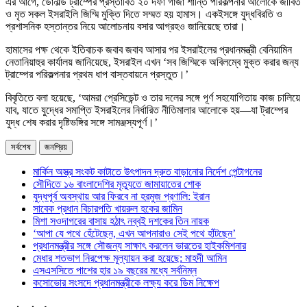
এর আগে, ডোনাল্ড ট্রাম্পের প্রস্তাবিত ২০ দফা গাজা শান্তি পরিকল্পনার আলোকে জীবিত
ও মৃত সকল ইসরাইলি জিম্মি মুক্তি দিতে সম্মত হয় হামাস। একইসঙ্গে যুদ্ধবিরতি ও
প্রশাসনিক হস্তান্তর নিয়ে আলোচনায় বসার আগ্রহও জানিয়েছে তারা।
হামাসের পক্ষ থেকে ইতিবাচক জবাব জবাব আসার পর ইসরাইলের প্রধানমন্ত্রী বেনিয়ামিন
নেতানিয়াহুর কার্যালয় জানিয়েছে, ইসরাইল এখন ‘সব জিম্মিকে অবিলম্বে মুক্ত করার জন্য
ট্রাম্পের পরিকল্পনার প্রথম ধাপ বাস্তবায়নে প্রস্তুত।’
বিবৃতিতে বলা হয়েছে, ‘আমরা প্রেসিডেন্ট ও তার দলের সঙ্গে পূর্ণ সহযোগিতায় কাজ চালিয়ে
যাব, যাতে যুদ্ধের সমাপ্তি ইসরাইলের নির্ধারিত নীতিমালার আলোকে হয়—যা ট্রাম্পের
যুদ্ধ শেষ করার দৃষ্টিভঙ্গির সঙ্গে সামঞ্জস্যপূর্ণ।’
সর্বশেষ
জনপ্রিয়
মার্কিন অস্ত্র সংকট কাটাতে উৎপাদন দ্রুত বাড়ানোর নির্দেশ পেন্টাগনের
সৌদিতে ১৬ বাংলাদেশির মৃত্যুতে জামায়াতের শোক
যুদ্ধপূর্ব অবস্থায় আর ফিরবে না হরমুজ প্রণালি: ইরান
সাবেক প্রধান বিচারপতি খায়রুল হকের জামিন
মিশা সওদাগরের বাসায় হঠাৎ নব্বই দশকের তিন নায়ক
‘আপা যে পথে হেঁটেছেন, এখন আপনারাও সেই পথে হাঁটছেন’
প্রধানমন্ত্রীর সঙ্গে সৌজন্য সাক্ষাৎ করলেন ভারতের হাইকমিশনার
মেধার শতভাগ নিরপেক্ষ মূল্যায়ন করা হয়েছে: মাহদী আমিন
এসএসসিতে পাশের হার ১৯ বছরের মধ্যে সর্বনিম্ন
কসোভোর সংসদে প্রধানমন্ত্রীকে লক্ষ্য করে ডিম নিক্ষেপ