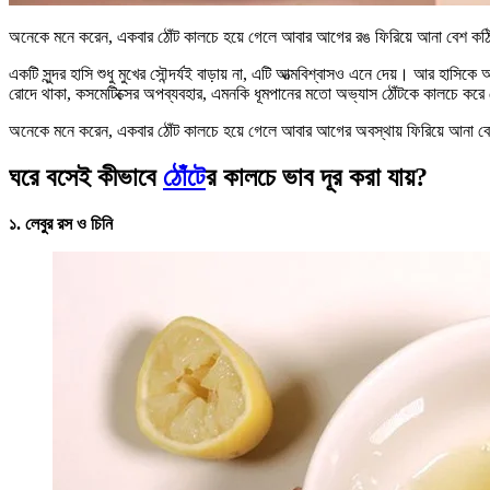
অনেকে মনে করেন, একবার ঠোঁট কালচে হয়ে গেলে আবার আগের রঙ ফিরিয়ে আনা বেশ কঠি
একটি সুন্দর হাসি শুধু মুখের সৌন্দর্যই বাড়ায় না, এটি আত্মবিশ্বাসও এনে দেয়। আর হাসি
রোদে থাকা, কসমেটিক্সের অপব্যবহার, এমনকি ধূমপানের মতো অভ্যাস ঠোঁটকে কালচে কর
অনেকে মনে করেন, একবার ঠোঁট কালচে হয়ে গেলে আবার আগের অবস্থায় ফিরিয়ে আনা বেশ 
ঘরে বসেই কীভাবে
ঠোঁটে
র কালচে ভাব দূর করা যায়?
১. লেবুর রস ও চিনি