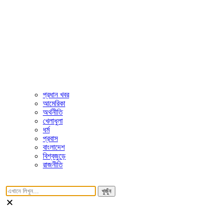
প্রধান খবর
আমেরিকা
অর্থনীতি
খেলাধুলা
ধর্ম
প্রবাস
বাংলাদেশ
বিশ্বজুড়ে
রাজনীতি
খুজুঁন