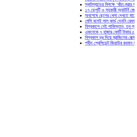
স্কটল্যান্ডের বিপক্ষে ‘বাঁচা-মরার লড়াইয়ে’ ম
১৭ ডেপুটি ও সহকারী অ্যাটর্নি জেনারেলের প
অবশেষে ছেলের খেলা দেখতে মাঠে আসছেন 
মেসি বলেই লাল কার্ড দেননি রেফারি! ফাউল নি
বিশ্বকাপে নেই পাকিস্তান, তবু প্রতিটি গোল
একনেকে ৭ হাজার কোটি টাকার ৫ প্রকল্পের 
বিশ্বকাপ ড্র দিয়ে ব্রাজিলের হেক্সা মিশন শুরু
শহীদ প্রেসিডেন্ট জিয়াউর রহমান সমাধিতে যুব