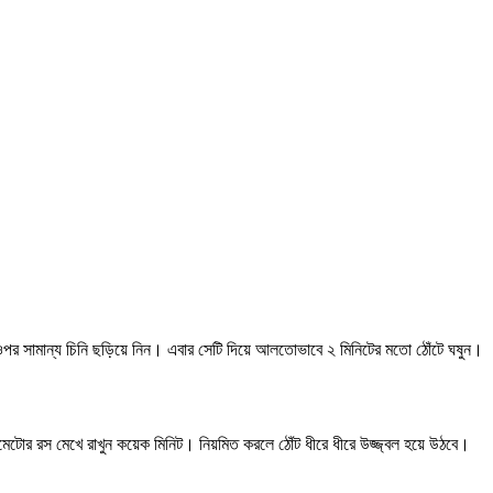
ুর ওপর সামান্য চিনি ছড়িয়ে নিন। এবার সেটি দিয়ে আলতোভাবে ২ মিনিটের মতো ঠোঁটে ঘষুন।
া টমেটোর রস মেখে রাখুন কয়েক মিনিট। নিয়মিত করলে ঠোঁট ধীরে ধীরে উজ্জ্বল হয়ে উঠবে।