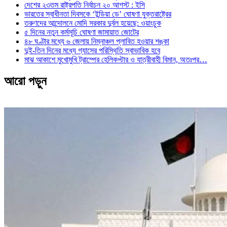
দেশের ২৩তম রাষ্ট্রপতি নির্বাচন ২০ আগস্ট : ইসি
ভারতের স্বাধীনতা দিবসকে ‘ইন্ডিয়া ডে’ ঘোষণা যুক্তরাষ্ট্রের
তরুণদের আন্দোলনে মোদি সরকার দুর্বল হয়েছে: ওয়াংচুক
৫ দিনের নতুন কর্মসূচি ঘোষণা জামায়াত জোটের
৪৮ ঘণ্টার মধ্যে ৬ জেলায় নিম্নাঞ্চল প্লাবিত হওয়ার শঙ্কা
দুই-তিন দিনের মধ্যে গ্যাসের পরিস্থিতি স্বাভাবিক হবে
মাঝ আকাশে মুখোমুখি ট্রাম্পের হেলিকপ্টার ও যাত্রীবাহী বিমান, অতঃপর…
আরো পড়ুন