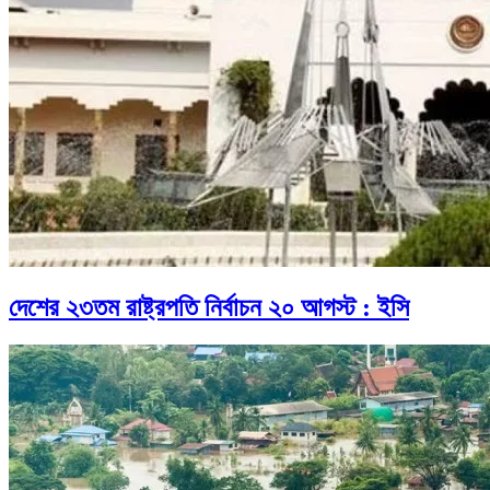
দেশের ২৩তম রাষ্ট্রপতি নির্বাচন ২০ আগস্ট : ইসি