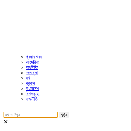
প্রধান খবর
আমেরিকা
অর্থনীতি
খেলাধুলা
ধর্ম
প্রবাস
বাংলাদেশ
বিশ্বজুড়ে
রাজনীতি
খুজুঁন