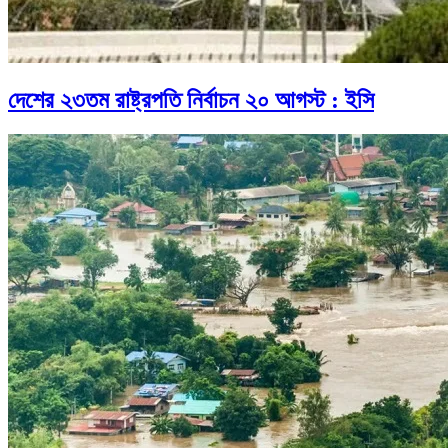
দেশের ২৩তম রাষ্ট্রপতি নির্বাচন ২০ আগস্ট : ইসি