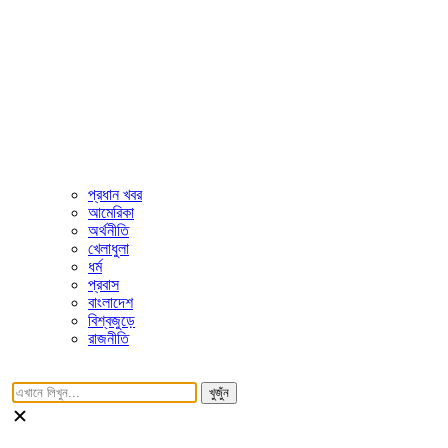
প্রধান খবর
আমেরিকা
অর্থনীতি
খেলাধুলা
ধর্ম
প্রবাস
বাংলাদেশ
বিশ্বজুড়ে
রাজনীতি
খুজুঁন