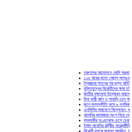
তরুণদের আন্দোলনে মোদি সরকার দুর্বল হয়ে
১২৮ বারের মতো পেছাল সাগর-রুনি হত্যা 
স্বৈরাচার পতনের পর গুপ্ত বাহিনীর আত্মপ্রকা
মুক্তিযুদ্ধের বিরোধীদের ক্ষমা চাইতে হবে: মু
জাতীয় বৃক্ষমেলা উদ্বোধন করলেন প্রধানমন্ত
টানা ভারী বর্ষণ ও পাহাড়ি ঢলে পানিবন্দি চট্ট
জুনে মূল্যস্ফীতি কমে ৯ দশমিক ১৬ শতাং
এনসিপির সমাবেশে বিস্ফোরণ, যুবলীগের দুই
খামেনির জানাজায় অংশ নিয়ে দেশে ফিরলেন 
ব্যবসায়ীর অণ্ডকোষ চেপে চেক-স্ট্যাম্পে স
ইমাম খামেনির রাষ্ট্রীয় অন্ত্যেষ্টিক্রিয়ায় স
বিরোধী দলকে জয়নুল আবদিন, আপনারা ৭১