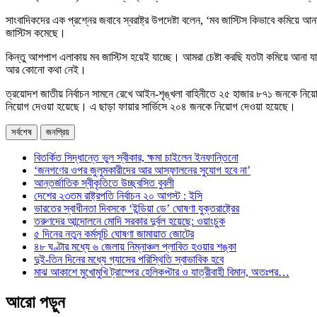
সাংবাদিকদের এক প্রশ্নের জবাবে স্বরাষ্ট্র উপদেষ্টা বলেন, ‘মব জাস্টিস কিভাবে কমি
জাস্টিস কমেছে।
কিন্তু আশপাশ এলাকায় মব জাস্টিস হয়েই যাচ্ছে। আমরা চেষ্টা করছি যতটা কমিয়ে আনা য
আর কোনো কথা নেই।
ত্রয়োদশ জাতীয় নির্বাচন সামনে রেখে আইন-শৃঙ্খলা বাহিনীতে ২৫ হাজার ৮৭১ জনকে নিয়ো
নিয়োগ দেওয়া হয়েছে। এ ছাড়া ফায়ার সার্ভিসে ২০৪ জনকে নিয়োগ দেওয়া হয়েছে।
সর্বশেষ
জনপ্রিয়
বিতর্কিত সিদ্ধান্তে ভুল স্বীকার, ক্ষমা চাইলেন ইনফান্তিনো
‘জনগণের ওপর জুলুমকারীদের আর আস্ফালনের সুযোগ হবে না’
আন্তর্জাতিক স্বীকৃতিতে উচ্ছ্বসিত বুবলী
দেশের ২৩তম রাষ্ট্রপতি নির্বাচন ২০ আগস্ট : ইসি
ভারতের স্বাধীনতা দিবসকে ‘ইন্ডিয়া ডে’ ঘোষণা যুক্তরাষ্ট্রের
তরুণদের আন্দোলনে মোদি সরকার দুর্বল হয়েছে: ওয়াংচুক
৫ দিনের নতুন কর্মসূচি ঘোষণা জামায়াত জোটের
৪৮ ঘণ্টার মধ্যে ৬ জেলায় নিম্নাঞ্চল প্লাবিত হওয়ার শঙ্কা
দুই-তিন দিনের মধ্যে গ্যাসের পরিস্থিতি স্বাভাবিক হবে
মাঝ আকাশে মুখোমুখি ট্রাম্পের হেলিকপ্টার ও যাত্রীবাহী বিমান, অতঃপর…
আরো পড়ুন