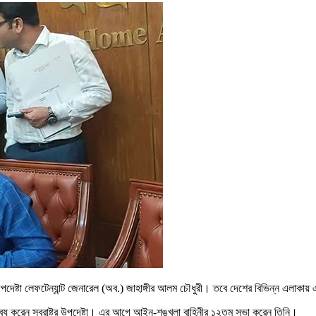
র উপদেষ্টা লেফটেন্যান্ট জেনারেল (অব.) জাহাঙ্গীর আলম চৌধুরী। তবে দেশের বিভিন্ন এলাক
্তব্য করেন স্বরাষ্ট্র উপদেষ্টা। এর আগে আইন-শৃঙ্খলা বাহিনীর ১২তম সভা করেন তিনি।