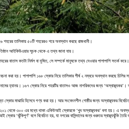
র ১২৬ শহরের তালিকায় ৫০টি শহরেরও পরে অবস্থান করছে রাজধানী।
 প্রতিষ্ঠান আইকিউএয়ার সূচক থেকে এ তথ্য জানা যায়।
শহরের বাতাস কতটা নির্মল বা দূষিত, সে সম্পর্কে মানুষকে তথ্য দেওয়ার পাশাপাশি সতর্ক কর
বেচনা করা হয়। পাশাপাশি ১৬৮ স্কোর নিয়ে তালিকার শীর্ষ ২ নম্বরে অবস্থান করছে চিলির স
য়েতনামের হ্যানয়। ১৬৭ স্কোর নিয়ে শহরটির বাতাসও আজ নাগরিকদের জন্য ‘অস্বাস্থ্যকর’।
্ত স্কোর মাঝারি হিসেবে গণ্য করা হয়। আর সংবেদনশীল গোষ্ঠীর জন্য অস্বাস্থ্যকর বিব
২০১ থেকে ৩০০ এর মধ্যে থাকা একিউআই স্কোরকে ‘খুব অস্বাস্থ্যকর’ বলা হয়। এ অবস্থায় 
োর ‘ঝুঁকিপূর্ণ’ বলে বিবেচিত হয়, যা নগরের বাসিন্দাদের জন্য গুরুতর স্বাস্থ্যঝুঁকি তৈরি