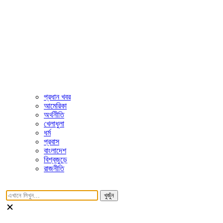
প্রধান খবর
আমেরিকা
অর্থনীতি
খেলাধুলা
ধর্ম
প্রবাস
বাংলাদেশ
বিশ্বজুড়ে
রাজনীতি
খুজুঁন