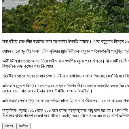
টানা বৃষ্টিতে রাজধানীর বাতাসের মানে অনেকটাই উন্নতি হয়েছে। এতে বায়ুদূষণে বিশ্বে
সোমবার (১৪ জুলাই) সকাল ৮টায় সুইজারল্যান্ডভিত্তিক বায়ুমান পর্যবেক্ষণকারী প্রযুক্তি
আইকিউএয়ার বাতাসের মান নিয়ে লাইভ বা তাৎক্ষণিক সূচক প্রকাশ করে। যা একটি নির্দিষ্ট 
রিপাবলিক অফ কঙ্গোর শহর কিনশাসা।
শহরটির বাতাসের মানের স্কোর ১৭৪। এই মান নাগরিকদের জন্য ‘অস্বাস্থ্যকর’ হিসেবে বি
এদিকে বায়ুদূষণে বিশ্বের ১২৬ শহরের মধ্যে তালিকার শীর্ষ ৩ নম্বরে অবস্থান করছে ভি
স্কোর ৫৬। বাতাসের এই মান রাজধানীবাসীদের জন্য ‘সহনীয়’।
একিউআই স্কোর শূন্য থেকে ৫০ পর্যন্ত ভালো হিসেবে বিবেচিত হয়। ৫১ থেকে ১০০ পর্যন
অন্যদিকে স্কোর ১৫১ থেকে ২০০ হলে তাকে ‘অস্বাস্থ্যকর’ বায়ু বলে ধরা হয়। পাশাপাশি 
সীমাবদ্ধ রাখার পরামর্শ দেওয়া হয়ে থাকে। এছাড়া ৩০১ থেকে ৪০০ এর মধ্যে থাকা একিউআই স্ক
সর্বশেষ
জনপ্রিয়