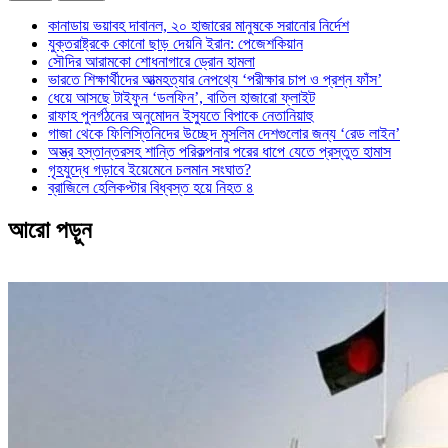
কানাডায় ভয়াবহ দাবানল, ২০ হাজারের মানুষকে সরানোর নির্দেশ
যুক্তরাষ্ট্রকে কোনো ছাড় দেয়নি ইরান: পেজেশকিয়ান
সৌদির আরামকো শোধনাগারে ড্রোন হামলা
ভারতে শিক্ষার্থীদের আত্মহত্যার নেপথ্যে ‘পরীক্ষার চাপ ও প্রশ্ন ফাঁস’
ধেয়ে আসছে টাইফুন ‘ডলফিন’, বাতিল হাজারো ফ্লাইট
রাফাহ পুনর্গঠনের অনুমোদন ইস্যুতে বিপাকে নেতানিয়াহু
গাজা থেকে ফিলিস্তিনিদের উচ্ছেদ মুসলিম দেশগুলোর জন্য ‘রেড লাইন’
অস্ত্র হস্তান্তরসহ শান্তি পরিকল্পনার পরের ধাপে যেতে প্রস্তুত হামাস
গৃহযুদ্ধে গড়াবে ইয়েমেনে চলমান সংঘাত?
ব্রাজিলে হেলিকপ্টার বিধ্বস্ত হয়ে নিহত ৪
আরো পড়ুন