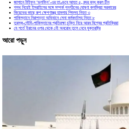
জাপানে টাইফুন ‘ডলফিন’-এর তাণ্ডবে আহত ৫, বন্দর বন্ধ করল চীন
শপথ নিয়েই ইসরাইলের সঙ্গে সম্পর্ক পুনর্গঠনের ঘোষণা কলম্বিয়া সরকারের
কিয়েভের কাছে রুশ ক্ষেপণাস্ত্র হামলায় শিশুসহ নিহত ৩
পাকিস্তানে নিরাপত্তা অভিযানে সেনা কর্মকর্তাসহ নিহত ৮
তুরস্ক-সৌদি-পাকিস্তানের প্রতিরক্ষা চুক্তি নিয়ে আরব বিশ্বের প্রতিক্রিয়া
যে শর্তে ইরানের ওপর থেকে নৌ অবরোধ তুলে নেবে যুক্তরাষ্ট্র
আরো পড়ুন