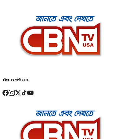
রবিবার, ০৯ আগষ্ট ২০২৬