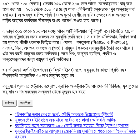
১০১ থেকে ১৫০ স্কোর। স্কোর ১৫১ থেকে ২০০ হলে তাকে ‘অস্বাস্থ্যকর’ বায়ু বলে
মনে করা হয়। ২০১ থেকে ৩০০-এর মধ্যে থাকা একিউআই স্কোরকে ‘খুব অস্বাস্থ্যকর’
বলা হয়। এ অবস্থায় শিশু, প্রবীণ ও অসুস্থ রোগীদের বাড়ির ভেতরে এবং অন্যদের
বাড়ির বাইরের কার্যক্রম সীমাবদ্ধ রাখার পরামর্শ দেওয়া হয়ে থাকে।
এ ছাড়া ৩০১ থেকে ৪০০-এর মধ্যে থাকা আইকিউএয়ার ‘ঝুঁকিপূর্ণ’ বলে বিবেচিত হয়, যা
নগরের বাসিন্দাদের জন্য গুরুতর স্বাস্থ্যঝুঁকি তৈরি করে। সাধারণত একিউআই নির্ধারণ করা
হয় দূষণের পাঁচটি ধরনকে ভিত্তি করে। যেমন—বস্তুকণা (পিএম১০ ও পিএম২.৫),
এনও২, সিও, এসও২ ও ওজোন (ও৩)। বায়ুদূষণ গুরুতর স্বাস্থ্যঝুঁকি তৈরি করে থাকে।
এটা সব বয়সী মানুষের জন্য ক্ষতিকর। তবে শিশু, অসুস্থ ব্যক্তি, প্রবীণ ও
অন্তঃসত্ত্বাদের জন্য বায়ুদূষণ খুবই ক্ষতিকর।
ওয়ার্ল্ড হেলথ অর্গানাইজেশনের (ডব্লিউএইচও) মতে, বায়ুদূষণের কারণে প্রতি বছর
বিশ্বব্যাপী আনুমানিক ৭০ লাখ মানুষের মৃত্যু হয়।
বায়ুদূষণে প্রধানত স্ট্রোক, হৃদ্রোগ, ক্রনিক অবস্ট্রাকটিভ পালমোনারি ডিজিজ, ফুসফুসের
ক্যান্সার ও শ্বাসযন্ত্রের সংক্রমণ থেকে মৃত্যুর হার বাড়ে
সর্বশেষ
জনপ্রিয়
‘উসকানির জবাব দেওয়া হবে’, সৌদি আরবকে ইয়েমেনের হুঁশিয়ারি
যুক্তরাষ্ট্রের ইতিহাসে এক মাসে সর্বোচ্চ ৫১ হাজার অভিবাসী আটক
কলম্বিয়ার নতুন সরকারকে ১০০ কোটি ডলার সহায়তা দিচ্ছে ট্রাম্প প্রশাসন
যুক্তরাষ্ট্র-ইসরাইলের আগ্রাসন মোকাবিলায় মুসলিম দেশগুলোকে ‘ঐক্যের’ ডাক
ইরানের