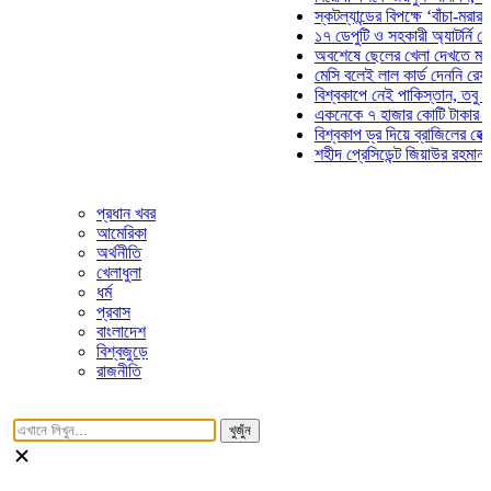
স্কটল্যান্ডের বিপক্ষে ‘বাঁচা-মরার লড়া
১৭ ডেপুটি ও সহকারী অ্যাটর্নি জেনার
অবশেষে ছেলের খেলা দেখতে মাঠে আ
মেসি বলেই লাল কার্ড দেননি রেফারি! ফ
বিশ্বকাপে নেই পাকিস্তান, তবু প্রতি
একনেকে ৭ হাজার কোটি টাকার ৫ প্রক
বিশ্বকাপ ড্র দিয়ে ব্রাজিলের হেক্সা মিশ
শহীদ প্রেসিডেন্ট জিয়াউর রহমান সমাধি
প্রধান খবর
আমেরিকা
অর্থনীতি
খেলাধুলা
ধর্ম
প্রবাস
বাংলাদেশ
বিশ্বজুড়ে
রাজনীতি
খুজুঁন