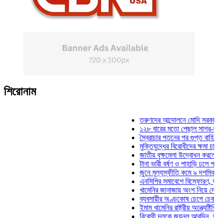
শিরোনাম
তরুণদের আন্দোলনে মোদি সরকার দুর্বল 
১২৮ বারের মতো পেছাল সাগর-রুনি হত্
স্বৈরাচার পতনের পর গুপ্ত বাহিনীর আত্মপ
মুক্তিযুদ্ধের বিরোধীদের ক্ষমা চাইতে হবে
জাতীয় বৃক্ষমেলা উদ্বোধন করলেন প্রধান
টানা ভারী বর্ষণ ও পাহাড়ি ঢলে পানিবন্দি 
জুনে মূল্যস্ফীতি কমে ৯ দশমিক ১৬ শ
এনসিপির সমাবেশে বিস্ফোরণ, যুবলীগের
খামেনির জানাজায় অংশ নিয়ে দেশে ফির
ব্যবসায়ীর অণ্ডকোষ চেপে চেক-স্ট্যাম্
ইমাম খামেনির রাষ্ট্রীয় অন্ত্যেষ্টিক্রিয়
বিরোধী দলকে জয়নুল আবদিন, আপনারা