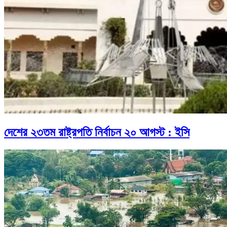
দেশের ২৩তম রাষ্ট্রপতি নির্বাচন ২০ আগস্ট : ইসি