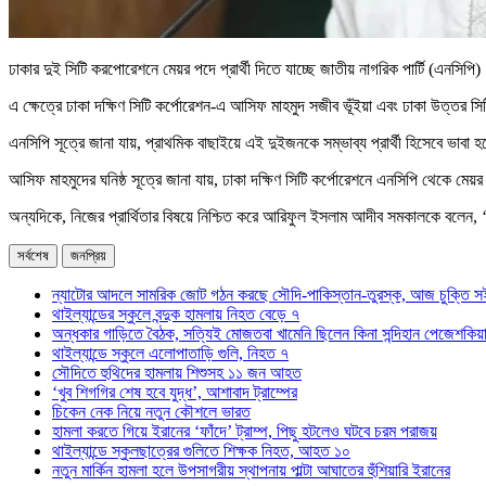
ঢাকার দুই সিটি করপোরেশনে মেয়র পদে প্রার্থী দিতে যাচ্ছে জাতীয় নাগরিক পার্টি (এনসিপ
এ ক্ষেত্রে ঢাকা দক্ষিণ সিটি কর্পোরেশন-এ আসিফ মাহমুদ সজীব ভূঁইয়া এবং ঢাকা উত্তর 
এনসিপি সূত্রে জানা যায়, প্রাথমিক বাছাইয়ে এই দুইজনকে সম্ভাব্য প্রার্থী হিসেবে ভাবা হ
আসিফ মাহমুদের ঘনিষ্ঠ সূত্রে জানা যায়, ঢাকা দক্ষিণ সিটি কর্পোরেশনে এনসিপি থেকে ম
অন্যদিকে, নিজের প্রার্থিতার বিষয়ে নিশ্চিত করে আরিফুল ইসলাম আদীব সমকালকে বলেন,
সর্বশেষ
জনপ্রিয়
ন্যাটোর আদলে সামরিক জোট গঠন করছে সৌদি-পাকিস্তান-তুরস্ক, আজ চুক্তি স
থাইল্যান্ডের স্কুলে বন্দুক হামলায় নিহত বেড়ে ৭
অন্ধকার গাড়িতে বৈঠক, সত্যিই মোজতবা খামেনি ছিলেন কিনা সন্দিহান পেজেশকিয়
থাইল্যান্ডে স্কুলে এলোপাতাড়ি গুলি, নিহত ৭
সৌদিতে হুথিদের হামলায় শিশুসহ ১১ জন আহত
‘খুব শিগগির শেষ হবে যুদ্ধ’, আশাবাদ ট্রাম্পের
চিকেন নেক নিয়ে নতুন কৌশলে ভারত
হামলা করতে গিয়ে ইরানের ‘ফাঁদে’ ট্রাম্প, পিছু হটলেও ঘটবে চরম পরাজয়
থাইল্যান্ডে স্কুলছাত্রের গুলিতে শিক্ষক নিহত, আহত ১০
নতুন মার্কিন হামলা হলে উপসাগরীয় স্থাপনায় পাল্টা আঘাতের হুঁশিয়ারি ইরানের