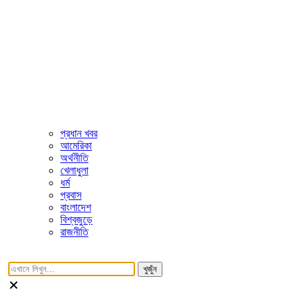
প্রধান খবর
আমেরিকা
অর্থনীতি
খেলাধুলা
ধর্ম
প্রবাস
বাংলাদেশ
বিশ্বজুড়ে
রাজনীতি
খুজুঁন