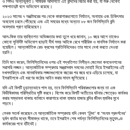
ও শিশুও অন্তর্ভুক্ত। সামরিক আদালতে এই বন্দিদের বিচার করা হয়, যা শুরু থেকেই
পক্ষপাতদুষ্ট বলে অভিযোগ রয়েছে।
২০২৩ সালের ৭ অক্টোবরের পর থেকে কারাগারগুলোতে নির্যাতন, অনাহার এবং চিকিৎসার
অবহেলা চরমে পৌঁছেছে এবং এই সময়ের মধ্যে অন্তত ৮৮ জন ফিলিস্তিনি বন্দি
অবস্থায় প্রাণ হারিয়েছেন।
আল-কিক তার ব্যক্তিগত অভিজ্ঞতার কথা তুলে ধরে জানান, ১০ বছর আগে তাকেও
কোনো সুনির্দিষ্ট অভিযোগ ছাড়াই দীর্ঘ সময় আটকে রেখে শারীরিক ও মানসিক নির্যাতন করা
হয়েছিল। আন্তর্জাতিক রেড ক্রসের প্রতিনিধিদেরও তার সাথে দেখা করতে দেওয়া
হয়নি।
তিনি মনে করেন, ফিলিস্তিনিদের ওপর এই পদ্ধতিগত নিপীড়ন জেনেভা কনভেনশনের
সরাসরি লঙ্ঘন। আন্তর্জাতিক সম্প্রদায় সন্ত্রাসবাদ দমনের দোহাই দিয়ে ইসরাইলের এই
দখলদারিত্ব এবং মানবাধিকার লঙ্ঘনগুলোকে বছরের পর বছর ধরে এড়িয়ে চলেছে, যা
ইসরাইলকে এই ধরণের কঠোর আইন করার সাহস জুগিয়েছে।
যদি এই বিলটি চূড়ান্তভাবে পাস হয়, তবে ফিলিস্তিনি পরিবারগুলোর জন্য তা এক
বিভীষিকাময় পরিস্থিতির সৃষ্টি করবে। বিশেষ করে বিলটি অতীতের ঘটনার ক্ষেত্রেও কার্যকর
করার সম্ভাবনা থাকায় বর্তমানে কারাগারে থাকা হাজার হাজার বন্দির জীবন হুমকির মুখে
পড়বে।
লেখক সতর্ক করেছেন যে আন্তর্জাতিক সম্প্রদায় যদি কেবল ‘নিন্দা’ বা ‘সংযম প্রদর্শনের’
দুর্বল বার্তার মধ্যে সীমাবদ্ধ থাকে, তবে ইসরাইল শেষ পর্যন্ত ফিলিস্তিনিদের মৃত্যুদণ্ড
কার্যকরের পথে হাঁটবেই।