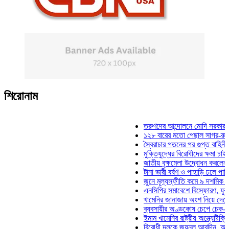
শিরোনাম
তরুণদের আন্দোলনে মোদি সরকার দুর্বল হয়
১২৮ বারের মতো পেছাল সাগর-রুনি হত্যা
স্বৈরাচার পতনের পর গুপ্ত বাহিনীর আত্মপ্র
মুক্তিযুদ্ধের বিরোধীদের ক্ষমা চাইতে হবে: 
জাতীয় বৃক্ষমেলা উদ্বোধন করলেন প্রধানমন্
টানা ভারী বর্ষণ ও পাহাড়ি ঢলে পানিবন্দি চট
জুনে মূল্যস্ফীতি কমে ৯ দশমিক ১৬ শতা
এনসিপির সমাবেশে বিস্ফোরণ, যুবলীগের দ
খামেনির জানাজায় অংশ নিয়ে দেশে ফিরলেন
ব্যবসায়ীর অণ্ডকোষ চেপে চেক-স্ট্যাম্পে
ইমাম খামেনির রাষ্ট্রীয় অন্ত্যেষ্টিক্রিয়ায়
বিরোধী দলকে জয়নুল আবদিন, আপনারা ৭