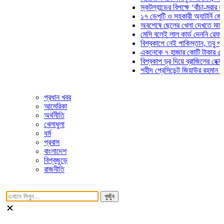
স্কটল্যান্ডের বিপক্ষে ‘বাঁচা-মরার লড়াইয়ে
১৭ ডেপুটি ও সহকারী অ্যাটর্নি জেনারেলে
অবশেষে ছেলের খেলা দেখতে মাঠে আসছ
মেসি বলেই লাল কার্ড দেননি রেফারি! ফাউ
বিশ্বকাপে নেই পাকিস্তান, তবু প্রতিটি 
একনেকে ৭ হাজার কোটি টাকার ৫ প্রকল্প
বিশ্বকাপ ড্র দিয়ে ব্রাজিলের হেক্সা মিশন শ
শহীদ প্রেসিডেন্ট জিয়াউর রহমান সমাধিতে 
প্রধান খবর
আমেরিকা
অর্থনীতি
খেলাধুলা
ধর্ম
প্রবাস
বাংলাদেশ
বিশ্বজুড়ে
রাজনীতি
খুজুঁন