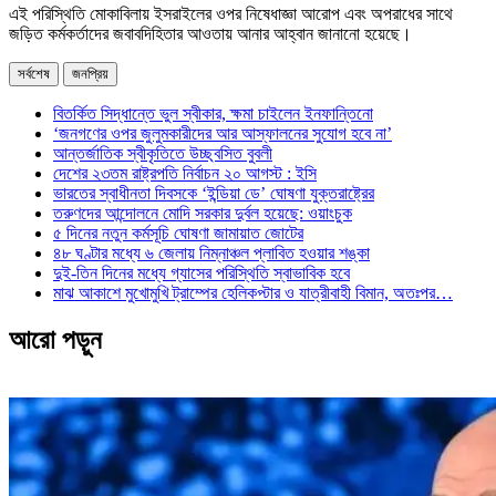
এই পরিস্থিতি মোকাবিলায় ইসরাইলের ওপর নিষেধাজ্ঞা আরোপ এবং অপরাধের সাথে
জড়িত কর্মকর্তাদের জবাবদিহিতার আওতায় আনার আহ্বান জানানো হয়েছে।
সর্বশেষ
জনপ্রিয়
বিতর্কিত সিদ্ধান্তে ভুল স্বীকার, ক্ষমা চাইলেন ইনফান্তিনো
‘জনগণের ওপর জুলুমকারীদের আর আস্ফালনের সুযোগ হবে না’
আন্তর্জাতিক স্বীকৃতিতে উচ্ছ্বসিত বুবলী
দেশের ২৩তম রাষ্ট্রপতি নির্বাচন ২০ আগস্ট : ইসি
ভারতের স্বাধীনতা দিবসকে ‘ইন্ডিয়া ডে’ ঘোষণা যুক্তরাষ্ট্রের
তরুণদের আন্দোলনে মোদি সরকার দুর্বল হয়েছে: ওয়াংচুক
৫ দিনের নতুন কর্মসূচি ঘোষণা জামায়াত জোটের
৪৮ ঘণ্টার মধ্যে ৬ জেলায় নিম্নাঞ্চল প্লাবিত হওয়ার শঙ্কা
দুই-তিন দিনের মধ্যে গ্যাসের পরিস্থিতি স্বাভাবিক হবে
মাঝ আকাশে মুখোমুখি ট্রাম্পের হেলিকপ্টার ও যাত্রীবাহী বিমান, অতঃপর…
আরো পড়ুন