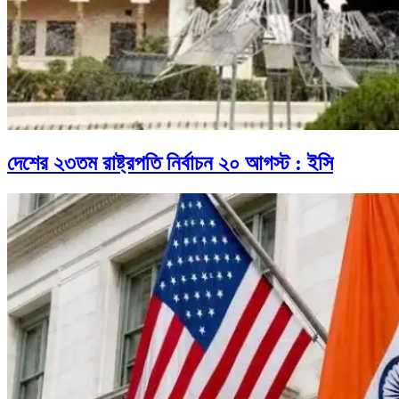
দেশের ২৩তম রাষ্ট্রপতি নির্বাচন ২০ আগস্ট : ইসি