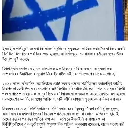
ইসরাইলি পার্লামেন্ট নেসেটে ফিলিস্তিনি বন্দিদের মৃত্যুদণ্ড কার্যকর করার বৈধতা দিয়ে একটি
বিতর্কিত বিল পাসের প্রক্রিয়া শুরু হয়েছে, যা বিশ্বজুড়ে মানবাধিকার কর্মীদের মধ্যে তীব্র
উদ্বেগ সৃষ্টি করেছে।
ফিলিস্তিনি লেখক মোহাম্মদ আল-কিক এক নিবন্ধে দাবি করেছেন, আন্তর্জাতিক
সম্প্রদায়ের উদাসীনতার সুযোগ নিয়ে ইসরাইল এই চরম পদক্ষেপের দিকে এগোচ্ছে।
২০২২ সালে বেনিয়ামিন নেতানিয়াহুর জোট সরকার গঠনের শর্ত হিসেবে কট্টরপন্থি জাতীয়
নিরাপত্তা মন্ত্রী ইতামার বেন-গভির এই বিলটির দাবি জানিয়েছিলেন। গত নভেম্বরে বিলটি
প্রথম পাঠে পাস হয় এবং জানুয়ারিতে এর বিধানগুলো জনসমক্ষে আসে, যেখানে বলা হয়েছে
দণ্ডাদেশের ৯০ দিনের মধ্যে আপিল ছাড়াই ফাঁসির মাধ্যমে মৃত্যুদণ্ড কার্যকর করা হবে।
নিবন্ধকারের মতে, ফিলিস্তিনিদের ‘বন্দি’ বলার চেয়ে ‘যুদ্ধবন্দি’ বলা বেশি যুক্তিযুক্ত,
কারণ সামরিক দখলদারিত্বের বিরুদ্ধে প্রতিরোধের কারণে বা কোনো অভিযোগ ছাড়াই
তাদের বছরের পর বছর আটকে রাখা হয়। বর্তমানে ইসরাইলি কারাগারে থাকা
ফিলিস্তিনিদের এক-তৃতীয়াংশই ‘প্রশাসনিক আটক’ অবস্থায় রয়েছেন, যাদের মধ্যে নারী