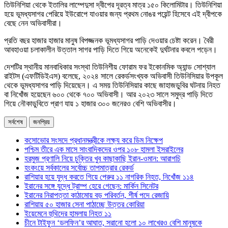
তিউনিশিয়া থেকে ইতালির লাম্পেদুসা দ্বীপের দূরত্ব মাত্র ১৫০ কিলোমিটার। তিউনিশিয়া
হয়ে ভূমধ্যসাগর পেরিয়ে ইউরোপে যাওয়ার জন্য প্রথম নোঙর পয়েন্ট হিসেবে এই দ্বীপকে
বেছে নেন অভিবাসীরা।
প্রতি বছর হাজার হাজার মানুষ বিপজ্জনক ভূমধ্যসাগর পাড়ি দেওয়ার চেষ্টা করেন। বৈরী
আবহাওয়া চলাকালীন উত্তাল সাগর পাড়ি দিতে গিয়ে অনেকেই দুর্ঘটনার কবলে পড়েন।
দেশটির স্থানীয় মানবাধিকার সংস্থা তিউনিশীয় ফোরাম ফর ইকোনমিক অ্যান্ড সোশ্যাল
রাইটস (এফটিডিইএস) বলেছে, ২০২৪ সালে রেকর্ডসংখ্যক অভিবাসী তিউনিসিয়ার উপকূল
থেকে ভূমধ্যসাগর পাড়ি দিয়েছেন। এ সময় তিউনিসিয়ার কাছে জাহাজডুবির ঘটনায় নিহত
বা নিখোঁজ হয়েছেন ৬০০ থেকে ৭০০ অভিবাসী। আর ২০২৩ সালে সমুদ্র পাড়ি দিতে
গিয়ে নৌকাডুবিতে প্রাণ যায় ১ হাজার ৩০০ জনেরও বেশি অভিবাসীর।
সর্বশেষ
জনপ্রিয়
কসোভোর সংসদে প্রধানমন্ত্রীকে লক্ষ্য করে ডিম নিক্ষেপ
পশ্চিম তীরে এক মাসে সাংবাদিকদের ওপর ১০৮ হামলা ইসরাইলের
হরমুজ প্রণালি নিয়ে চুক্তির খুব কাছাকাছি ইরান-ওমান: আরাগচি
হংকংয়ে সর্বকালের সর্বোচ্চ তাপমাত্রার রেকর্ড
রাশিয়ার হয়ে যুদ্ধ করতে গিয়ে পেরুর ১১ নাগরিক নিহত, নিখোঁজ ১১৪
ইরানের সঙ্গে যুদ্ধে ট্রাম্প হেরে গেছেন: মার্কিন সিনেটর
ইরানের নিরাপত্তা কাঠামোয় বড় পরিবর্তন, শীর্ষ পদে রেজায়ি
রাশিয়ায় ৫০ হাজার সেনা পাঠাচ্ছে উত্তর কোরিয়া
ইয়েমেনে হুথিদের হামলায় নিহত ১১
চীনে টাইফুন ‘ডলফিন’র আঘাত, সরানো হলো ১০ লাখেরও বেশি মানুষকে