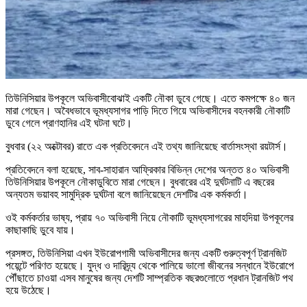
তিউনিসিয়ার উপকূলে অভিবাসীবোঝাই একটি নৌকা ডুবে গেছে। এতে কমপক্ষে ৪০ জন
মারা গেছেন। অবৈধভাবে ভূমধ্যসাগর পাড়ি দিতে গিয়ে অভিবাসীদের বহনকারী নৌকাটি
ডুবে গেলে প্রাণহানির এই ঘটনা ঘটে।
বুধবার (২২ অক্টোবর) রাতে এক প্রতিবেদনে এই তথ্য জানিয়েছে বার্তাসংস্থা রয়টার্স।
প্রতিবেদনে বলা হয়েছে, সাব-সাহারান আফ্রিকার বিভিন্ন দেশের অন্তত ৪০ অভিবাসী
তিউনিসিয়ার উপকূলে নৌকাডুবিতে মারা গেছেন। বুধবারের এই দুর্ঘটনাটি এ বছরের
অন্যতম ভয়াবহ সামুদ্রিক দুর্ঘটনা বলে জানিয়েছেন দেশটির এক কর্মকর্তা।
ওই কর্মকর্তার ভাষ্য, প্রায় ৭০ অভিবাসী নিয়ে নৌকাটি ভূমধ্যসাগরের মাহদিয়া উপকূলের
কাছাকাছি ডুবে যায়।
প্রসঙ্গত, তিউনিসিয়া এখন ইউরোপগামী অভিবাসীদের জন্য একটি গুরুত্বপূর্ণ ট্রানজিট
পয়েন্টে পরিণত হয়েছে। যুদ্ধ ও দারিদ্র্য থেকে পালিয়ে ভালো জীবনের সন্ধানে ইউরোপে
পৌঁছাতে চাওয়া এসব মানুষের জন্য দেশটি সাম্প্রতিক বছরগুলোতে প্রধান ট্রানজিট পথ
হয়ে উঠেছে।