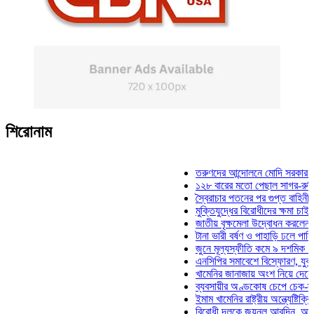
শিরোনাম
তরুণদের আন্দোলনে মোদি সরকার দুর্বল হয়
১২৮ বারের মতো পেছাল সাগর-রুনি হত্যা 
স্বৈরাচার পতনের পর গুপ্ত বাহিনীর আত্মপ্রক
মুক্তিযুদ্ধের বিরোধীদের ক্ষমা চাইতে হবে: ম
জাতীয় বৃক্ষমেলা উদ্বোধন করলেন প্রধানমন্ত
টানা ভারী বর্ষণ ও পাহাড়ি ঢলে পানিবন্দি চট্
জুনে মূল্যস্ফীতি কমে ৯ দশমিক ১৬ শতা
এনসিপির সমাবেশে বিস্ফোরণ, যুবলীগের দু
খামেনির জানাজায় অংশ নিয়ে দেশে ফিরলেন
ব্যবসায়ীর অণ্ডকোষ চেপে চেক-স্ট্যাম্পে 
ইমাম খামেনির রাষ্ট্রীয় অন্ত্যেষ্টিক্রিয়ায় 
বিরোধী দলকে জয়নুল আবদিন, আপনারা ৭১