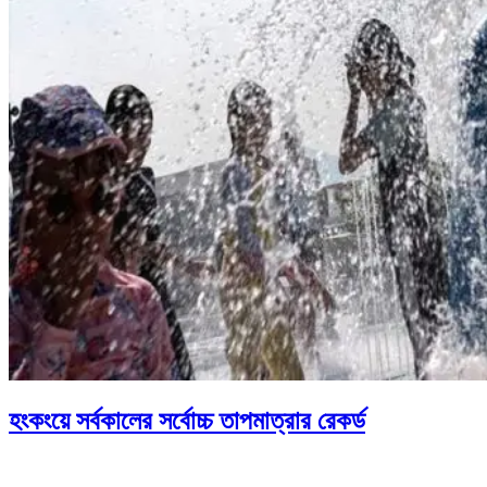
হংকংয়ে সর্বকালের সর্বোচ্চ তাপমাত্রার রেকর্ড