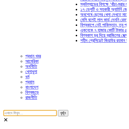
স্কটল্যান্ডের বিপক্ষে ‘বাঁচা-মরার লড়াইয়ে’
১৭ ডেপুটি ও সহকারী অ্যাটর্নি জেনারেলের
অবশেষে ছেলের খেলা দেখতে মাঠে আসছে
মেসি বলেই লাল কার্ড দেননি রেফারি! ফাউল
বিশ্বকাপে নেই পাকিস্তান, তবু প্রতিটি গ
একনেকে ৭ হাজার কোটি টাকার ৫ প্রকল্প
বিশ্বকাপ ড্র দিয়ে ব্রাজিলের হেক্সা মিশন শু
শহীদ প্রেসিডেন্ট জিয়াউর রহমান সমাধিতে য
প্রধান খবর
আমেরিকা
অর্থনীতি
খেলাধুলা
ধর্ম
প্রবাস
বাংলাদেশ
বিশ্বজুড়ে
রাজনীতি
খুজুঁন