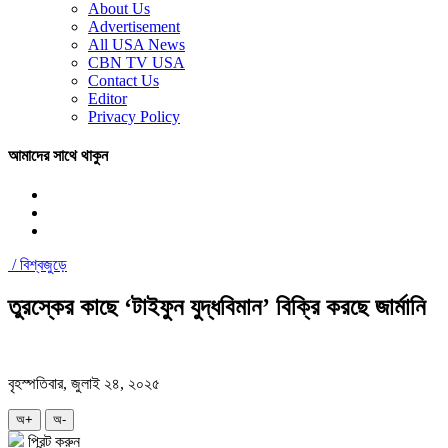
About Us
Advertisement
All USA News
CBN TV USA
Contact Us
Editor
Privacy Policy
আমাদের সাথে থাকুন
/
বিশ্বজুড়ে
তুরস্কের কাছে ‘টাইফুন যুদ্ধবিমান’ বিক্রি করছে জার্মানি
বৃহস্পতিবার, জুলাই ২৪, ২০২৫
অ+
অ-
প্রিন্ট করুন