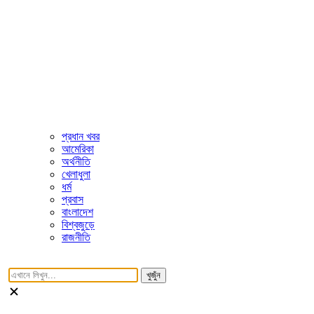
প্রধান খবর
আমেরিকা
অর্থনীতি
খেলাধুলা
ধর্ম
প্রবাস
বাংলাদেশ
বিশ্বজুড়ে
রাজনীতি
খুজুঁন