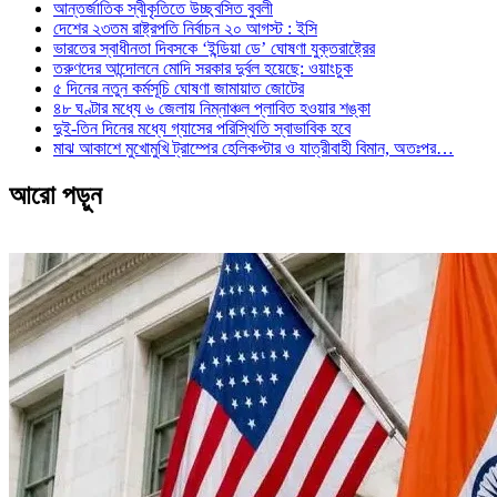
আন্তর্জাতিক স্বীকৃতিতে উচ্ছ্বসিত বুবলী
দেশের ২৩তম রাষ্ট্রপতি নির্বাচন ২০ আগস্ট : ইসি
ভারতের স্বাধীনতা দিবসকে ‘ইন্ডিয়া ডে’ ঘোষণা যুক্তরাষ্ট্রের
তরুণদের আন্দোলনে মোদি সরকার দুর্বল হয়েছে: ওয়াংচুক
৫ দিনের নতুন কর্মসূচি ঘোষণা জামায়াত জোটের
৪৮ ঘণ্টার মধ্যে ৬ জেলায় নিম্নাঞ্চল প্লাবিত হওয়ার শঙ্কা
দুই-তিন দিনের মধ্যে গ্যাসের পরিস্থিতি স্বাভাবিক হবে
মাঝ আকাশে মুখোমুখি ট্রাম্পের হেলিকপ্টার ও যাত্রীবাহী বিমান, অতঃপর…
আরো পড়ুন