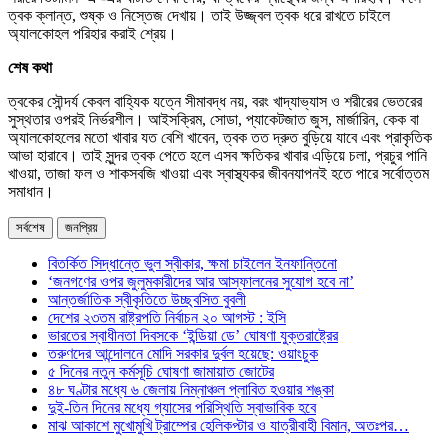
ত্বক ক্লান্ত, শুষ্ক ও নিস্তেজ দেখায়। তাই উজ্জ্বল ত্বক ধরে রাখতে চাইলে
অ্যালকোহল পরিহার করাই শ্রেয়।
শেষ কথা
ত্বকের সৌন্দর্য কেবল বাহ্যিক যত্নে সীমাবদ্ধ নয়, বরং খাদ্যাভ্যাস ও শরীরের ভেতরের
সুস্থতার ওপরই নির্ভরশীল। আইসক্রিম, সোডা, প্যাকেটজাত জুস, মার্জারিন, কেক বা
অ্যালকোহলের মতো খাবার যত বেশি খাবেন, ত্বক তত দ্রুত বুড়িয়ে যাবে এবং প্রাকৃতিক
আভা হারাবে। তাই সুন্দর ত্বক পেতে হলে এসব ক্ষতিকর খাবার এড়িয়ে চলা, প্রচুর পানি
খাওয়া, তাজা ফল ও শাকসবজি খাওয়া এবং স্বাস্থ্যকর জীবনযাপনই হতে পারে সর্বোত্তম
সমাধান।
সর্বশেষ
জনপ্রিয়
বিতর্কিত সিদ্ধান্তে ভুল স্বীকার, ক্ষমা চাইলেন ইনফান্তিনো
‘জনগণের ওপর জুলুমকারীদের আর আস্ফালনের সুযোগ হবে না’
আন্তর্জাতিক স্বীকৃতিতে উচ্ছ্বসিত বুবলী
দেশের ২৩তম রাষ্ট্রপতি নির্বাচন ২০ আগস্ট : ইসি
ভারতের স্বাধীনতা দিবসকে ‘ইন্ডিয়া ডে’ ঘোষণা যুক্তরাষ্ট্রের
তরুণদের আন্দোলনে মোদি সরকার দুর্বল হয়েছে: ওয়াংচুক
৫ দিনের নতুন কর্মসূচি ঘোষণা জামায়াত জোটের
৪৮ ঘণ্টার মধ্যে ৬ জেলায় নিম্নাঞ্চল প্লাবিত হওয়ার শঙ্কা
দুই-তিন দিনের মধ্যে গ্যাসের পরিস্থিতি স্বাভাবিক হবে
মাঝ আকাশে মুখোমুখি ট্রাম্পের হেলিকপ্টার ও যাত্রীবাহী বিমান, অতঃপর…