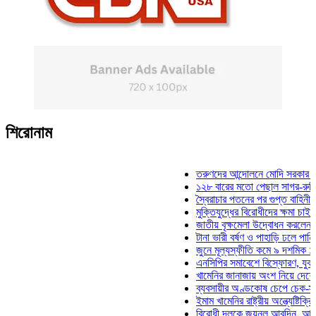
শিরোনাম
তরুণদের আন্দোলনে মোদি সরকার দুর্বল হয়ে
১২৮ বারের মতো পেছাল সাগর-রুনি হত্যা 
স্বৈরাচার পতনের পর গুপ্ত বাহিনীর আত্মপ্রকা
মুক্তিযুদ্ধের বিরোধীদের ক্ষমা চাইতে হবে: মু
জাতীয় বৃক্ষমেলা উদ্বোধন করলেন প্রধানমন্ত
টানা ভারী বর্ষণ ও পাহাড়ি ঢলে পানিবন্দি চট্ট
জুনে মূল্যস্ফীতি কমে ৯ দশমিক ১৬ শতাং
এনসিপির সমাবেশে বিস্ফোরণ, যুবলীগের দুই
খামেনির জানাজায় অংশ নিয়ে দেশে ফিরলেন 
ব্যবসায়ীর অণ্ডকোষ চেপে চেক-স্ট্যাম্পে স
ইমাম খামেনির রাষ্ট্রীয় অন্ত্যেষ্টিক্রিয়ায় স
বিরোধী দলকে জয়নুল আবদিন, আপনারা ৭১