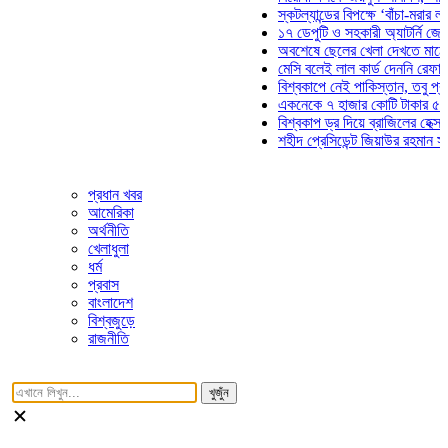
স্কটল্যান্ডের বিপক্ষে ‘বাঁচা-মরার লড়াইয়ে’
১৭ ডেপুটি ও সহকারী অ্যাটর্নি জেনারেলের
অবশেষে ছেলের খেলা দেখতে মাঠে আসছেন
মেসি বলেই লাল কার্ড দেননি রেফারি! ফাউল 
বিশ্বকাপে নেই পাকিস্তান, তবু প্রতিটি গ
একনেকে ৭ হাজার কোটি টাকার ৫ প্রকল্পে
বিশ্বকাপ ড্র দিয়ে ব্রাজিলের হেক্সা মিশন শু
শহীদ প্রেসিডেন্ট জিয়াউর রহমান সমাধিতে য
প্রধান খবর
আমেরিকা
অর্থনীতি
খেলাধুলা
ধর্ম
প্রবাস
বাংলাদেশ
বিশ্বজুড়ে
রাজনীতি
খুজুঁন