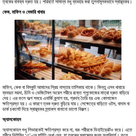
ত্বকের বার্ধক্য দ্রুত হয়। পরিবর্তে সামান্য মধু ব্যবহার করা তুলনামূলকভাবে স্বাস্থ্যকর।
কেক, মাফিন ও বেকারি খাবার
মাফিন, কেক বা বিস্কুট আমাদের প্রিয় নাস্তার তালিকায় থাকে। কিন্তু এসব খাবারে
ব্যবহৃত ময়দা, চিনি ও ভেজিটেবল অয়েল শরীরে রক্তে গ্লুকোজের মাত্রা দ্রুত বাড়িয়ে
দেয়। এর ফলে অল্প সময়ে এনার্জি ক্র্যাশ হয়, প্রদাহ তৈরি হয় এবং কোলাজেন
ক্ষতিগ্রস্ত হয়। এ কারণে ত্বক দ্রুত বুড়িয়ে যায়। সেক্ষেত্রে বাড়িতে ওটস, বাদাম বা
ডার্ক চকলেট দিয়ে স্বাস্থ্যকর স্ন্যাকস বানানো ভালো বিকল্প।
অ্যালকোহল
অ্যালকোহল শুধু লিভারকেই ক্ষতিগ্রস্ত করে না, বরং শরীরকে ডিহাইড্রেটও করে। এতে
শরীরে ভিটামিন ‘এ’-এর ঘাটতি দেখা দেয়, যা ত্বকের স্বাস্থ্যের জন্য অপরিহার্য। ফলে