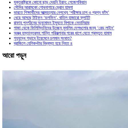
যুক্তরাষ্ট্রকে কোনো ছাড় দেয়নি ইরান: পেজেশকিয়ান
সৌদির আরামকো শোধনাগারে ড্রোন হামলা
ভারতে শিক্ষার্থীদের আত্মহত্যার নেপথ্যে ‘পরীক্ষার চাপ ও প্রশ্ন ফাঁস’
ধেয়ে আসছে টাইফুন ‘ডলফিন’, বাতিল হাজারো ফ্লাইট
রাফাহ পুনর্গঠনের অনুমোদন ইস্যুতে বিপাকে নেতানিয়াহু
গাজা থেকে ফিলিস্তিনিদের উচ্ছেদ মুসলিম দেশগুলোর জন্য ‘রেড লাইন’
অস্ত্র হস্তান্তরসহ শান্তি পরিকল্পনার পরের ধাপে যেতে প্রস্তুত হামাস
গৃহযুদ্ধে গড়াবে ইয়েমেনে চলমান সংঘাত?
ব্রাজিলে হেলিকপ্টার বিধ্বস্ত হয়ে নিহত ৪
আরো পড়ুন