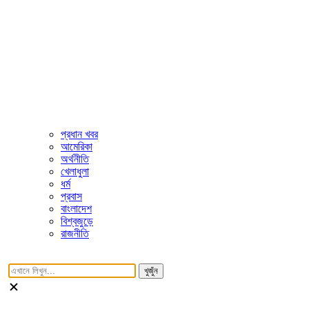
প্রধান খবর
আমেরিকা
অর্থনীতি
খেলাধুলা
ধর্ম
প্রবাস
বাংলাদেশ
বিশ্বজুড়ে
রাজনীতি
খুজুঁন