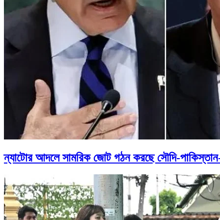
ন্যাটোর আদলে সামরিক জোট গঠন করছে সৌদি-পাকিস্তান-