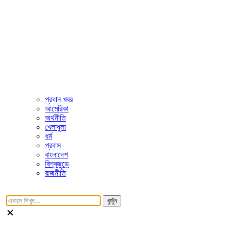
প্রধান খবর
আমেরিকা
অর্থনীতি
খেলাধুলা
ধর্ম
প্রবাস
বাংলাদেশ
বিশ্বজুড়ে
রাজনীতি
খুজুঁন