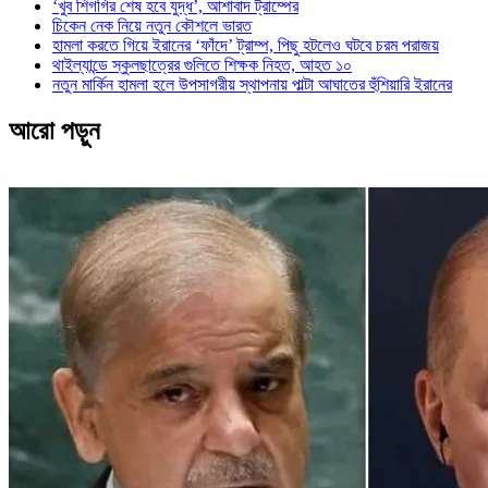
‘খুব শিগগির শেষ হবে যুদ্ধ’, আশাবাদ ট্রাম্পের
চিকেন নেক নিয়ে নতুন কৌশলে ভারত
হামলা করতে গিয়ে ইরানের ‘ফাঁদে’ ট্রাম্প, পিছু হটলেও ঘটবে চরম পরাজয়
থাইল্যান্ডে স্কুলছাত্রের গুলিতে শিক্ষক নিহত, আহত ১০
নতুন মার্কিন হামলা হলে উপসাগরীয় স্থাপনায় পাল্টা আঘাতের হুঁশিয়ারি ইরানের
আরো পড়ুন