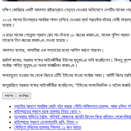
দক্ষিণ কোরিয়ার একটি আদালত রাষ্ট্রদ্রোহে নেতৃত্ব দেওয়ার অভিযোগে দেশটির সাবেক প্
২০২৪ সালের ডিসেম্বরে সামরিক শাসন চাপিয়ে দেওয়ার ব্যর্থ প্রচেষ্টার ঘটনায় দোষী সা
হয়েছে।
এ ছাড়া সাবেক গোয়েন্দা প্রধান রোহ সাং-উনকে ১৮ বছরের কারাদণ্ড, সাবেক পুলিশ প্রধা
তায়েকে তিন বছরের কারাদণ্ড দেওয়া হয়েছে।
আদালত বলেছে, আসামিরা এক সপ্তাহের মধ্যে আপিল করতে পারবেন।
রয়টার্স জানায়, সরকার পক্ষের আইনজীবীরা ইউনের মৃত্যুদণ্ড দাবি করেছিলেন। কিন্তু ব
সর্বোচ্চ শাস্তি মৃত্যুদণ্ড অথবা যাবজ্জীবন কারাদণ্ড।
ক্ষমতাচ্যুত হওয়ার পর থেকে বিচারে এটিই ইউনের পাওয়া সর্বোচ্চ সাজা। আটটি বিচার প্
জানুয়ারিতে সরকার পক্ষের আইনজীবীরা বলেছিলেন, “ইউনের অসাংবিধানিক ও অবৈধ জরুরি সা
সর্বশেষ
জনপ্রিয়
ন্যাটোর আদলে সামরিক জোট গঠন করছে সৌদি-পাকিস্তান-তুরস্ক, আজ চুক্তি স
থাইল্যান্ডের স্কুলে বন্দুক হামলায় নিহত বেড়ে ৭
অন্ধকার গাড়িতে বৈঠক, সত্যিই মোজতবা খামেনি ছিলেন কিনা সন্দিহান পেজেশকিয়
থাইল্যান্ডে স্কুলে এলোপাতাড়ি গুলি, নিহত ৭
সৌদিতে হুথিদের হামলায় শিশুসহ ১১ জন আহত