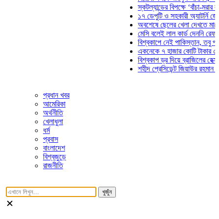
স্কটল্যান্ডের বিপক্ষে ‘বাঁচা-মরার লড়াইয়
১৭ ডেপুটি ও সহকারী অ্যাটর্নি জেনারেল
অবশেষে ছেলের খেলা দেখতে মাঠে আসছ
মেসি বলেই লাল কার্ড দেননি রেফারি! ফাউ
বিশ্বকাপে নেই পাকিস্তান, তবু প্রতিটি
একনেকে ৭ হাজার কোটি টাকার ৫ প্রকল্
বিশ্বকাপ ড্র দিয়ে ব্রাজিলের হেক্সা মিশন 
শহীদ প্রেসিডেন্ট জিয়াউর রহমান সমাধিতে
প্রধান খবর
আমেরিকা
অর্থনীতি
খেলাধুলা
ধর্ম
প্রবাস
বাংলাদেশ
বিশ্বজুড়ে
রাজনীতি
খুজুঁন