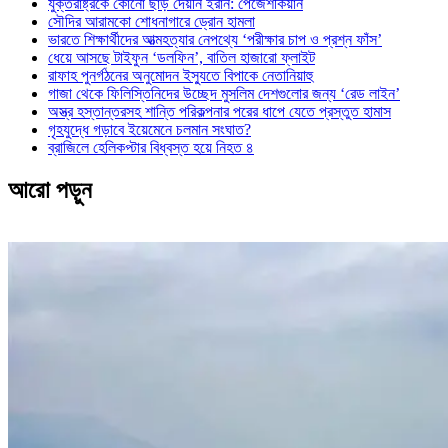
যুক্তরাষ্ট্রকে কোনো ছাড় দেয়নি ইরান: পেজেশকিয়ান
সৌদির আরামকো শোধনাগারে ড্রোন হামলা
ভারতে শিক্ষার্থীদের আত্মহত্যার নেপথ্যে ‘পরীক্ষার চাপ ও প্রশ্ন ফাঁস’
ধেয়ে আসছে টাইফুন ‘ডলফিন’, বাতিল হাজারো ফ্লাইট
রাফাহ পুনর্গঠনের অনুমোদন ইস্যুতে বিপাকে নেতানিয়াহু
গাজা থেকে ফিলিস্তিনিদের উচ্ছেদ মুসলিম দেশগুলোর জন্য ‘রেড লাইন’
অস্ত্র হস্তান্তরসহ শান্তি পরিকল্পনার পরের ধাপে যেতে প্রস্তুত হামাস
গৃহযুদ্ধে গড়াবে ইয়েমেনে চলমান সংঘাত?
ব্রাজিলে হেলিকপ্টার বিধ্বস্ত হয়ে নিহত ৪
আরো পড়ুন