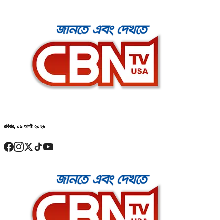
রবিবার, ০৯ আগষ্ট ২০২৬