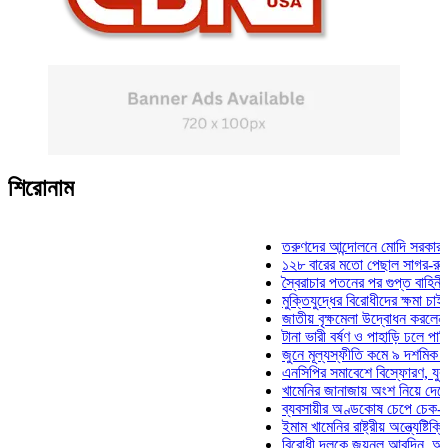
শিরোনাম
তরুণদের আন্দোলনে মোদি সরকার দুর্বল হয
১২৮ বারের মতো পেছাল সাগর-রুনি হত্যা
স্বৈরাচার পতনের পর গুপ্ত বাহিনীর আত্মপ্র
মুক্তিযুদ্ধের বিরোধীদের ক্ষমা চাইতে হবে: 
জাতীয় বৃক্ষমেলা উদ্বোধন করলেন প্রধানমন
টানা ভারী বর্ষণ ও পাহাড়ি ঢলে পানিবন্দি চট
জুনে মূল্যস্ফীতি কমে ৯ দশমিক ১৬ শত
এনসিপির সমাবেশে বিস্ফোরণ, যুবলীগের দ
খামেনির জানাজায় অংশ নিয়ে দেশে ফিরলে
ব্যবসায়ীর অণ্ডকোষ চেপে চেক-স্ট্যাম্পে
ইমাম খামেনির রাষ্ট্রীয় অন্ত্যেষ্টিক্রিয়ায়
বিরোধী দলকে জয়নুল আবদিন, আপনারা ৭