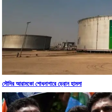
সৌদির আরামকো শোধনাগারে ড্রোন হামলা