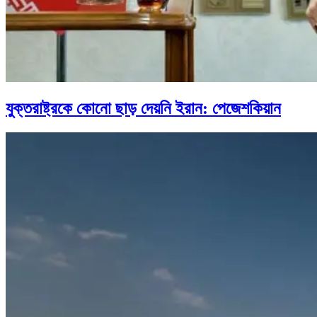
যুক্তরাষ্ট্রকে কোনো ছাড় দেয়নি ইরান: পেজেশকিয়ান