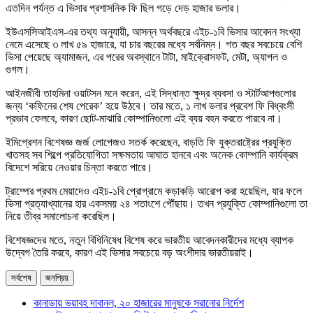
এতদিন পর্যন্ত এ ভিসার প্রশাসনিক ফি ছিল গড়ে দেড় হাজার ডলার।
ইউএসসিআইএস-এর তথ্য অনুযায়ী, আসন্ন অর্থবছরে এইচ-১বি ভিসার আবেদন সংখ্যা
নেমে এসেছে ৩ লাখ ৫৯ হাজারে, যা চার বছরের মধ্যে সর্বনিম্ন। গত বছর সবচেয়ে বেশি
ভিসা পেয়েছে অ্যামাজন, এর পরের অবস্থানে টাটা, মাইক্রোসফট, মেটা, অ্যাপল ও
গুগল।
আইনজীবী তাহমিনা ওয়াটসন মনে করেন, এই সিদ্ধান্ত ক্ষুদ্র ব্যবসা ও স্টার্টআপগুলোর
জন্য ‘কফিনের শেষ পেরেক’ হয়ে উঠবে। তার মতে, ১ লাখ ডলার প্রবেশ ফি বিধ্বংসী
প্রভাব ফেলবে, কারণ ছোট-মাঝারি কোম্পানিগুলো এই ব্যয় বহন করতে পারবে না।
ইমিগ্রেশন বিশেষজ্ঞ জর্জ লোপেজও সতর্ক করেছেন, বাড়তি ফি যুক্তরাষ্ট্রের প্রযুক্তি
খাতসহ সব শিল্পে প্রতিযোগিতা সক্ষমতায় আঘাত হানবে এবং অনেক কোম্পানি কার্যক্রম
বিদেশে সরিয়ে নেওয়ার চিন্তা করতে পারে।
ট্রাম্পের প্রথম মেয়াদেও এইচ-১বি প্রোগ্রামে কড়াকড়ি আরোপ করা হয়েছিল, যার ফলে
ভিসা প্রত্যাখ্যানের হার একসময় ২৪ শতাংশে পৌঁছায়। তখন প্রযুক্তি কোম্পানিগুলো তা
নিয়ে তীব্র সমালোচনা করেছিল।
বিশেষজ্ঞদের মতে, নতুন বিধিনিষেধ বিশেষ করে ভারতীয় আবেদনকারীদের মধ্যে ব্যাপক
উদ্বেগ তৈরি করবে, কারণ এই ভিসার সবচেয়ে বড় অংশীদার ভারতীয়রাই।
সর্বশেষ
জনপ্রিয়
কানাডায় ভয়াবহ দাবানল, ২০ হাজারের মানুষকে সরানোর নির্দেশ