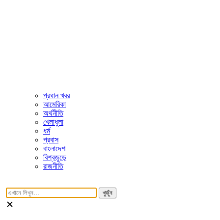
প্রধান খবর
আমেরিকা
অর্থনীতি
খেলাধুলা
ধর্ম
প্রবাস
বাংলাদেশ
বিশ্বজুড়ে
রাজনীতি
খুজুঁন