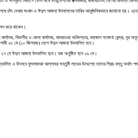
 ও সংস্কৃতি বিভাগে ফোন করে ফাউন্ডেশনের কক্সবাজার, রাঙ্গামাটিসহ দেশের বিভিন্ন জেল
শেষে চাঁদ দেখার সংবাদ ও ঈদুল আজহা উদযাপনের তারিখ আনুষ্ঠানিকভাবে জানানো হয়। এতে স
যাপন করে থাকেন।
ান কার্যালয়, বিভাগীয় ও জেলা কার্যালয়, আবহাওয়া অধিদপ্তর, মহাকাশ গবেষণা কেন্দ্র, দূর অ
। আগামী ২৮ মে (১০ জিলহজ) দেশে ঈদুল আজহা উদযাপিত হবে।
মী ২৭ মে ঈদুল আজহা উদযাপিত হবে। হজ অনুষ্ঠিত হবে ২৬ মে।
সিত এ উৎসবে মুসলমানরা আল্লাহর সন্তুষ্টি লাভের উদ্দেশ্যে তাদের প্রিয় বস্তু অর্থাৎ 