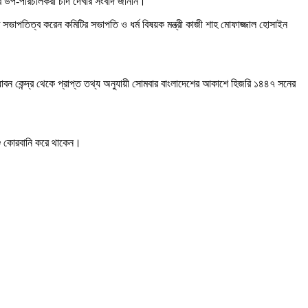
ার উপ-পরিচালকরা চাঁদ দেখার সংবাদ জানান।
ভাপতিত্ব করেন কমিটির সভাপতি ও ধর্ম বিষয়ক মন্ত্রী কাজী শাহ মোফাজ্জাল হোসাইন
নুধাবন কেন্দ্র থেকে প্রাপ্ত তথ্য অনুযায়ী সোমবার বাংলাদেশের আকাশে হিজরি ১৪৪৭ সনের
পশু কোরবানি করে থাকেন।