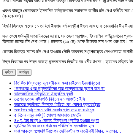
আজ সোমবার সন্ধ্যায় জাতীয় মসজিদ বায়তুল মোকাররমে ইসলামিক ফাউন্ডেশনের দীনি দাওয়াত
এরপর বায়তুল মোকাররমে ইসলামিক ফাউন্ডেশনের সভাকক্ষে জাতীয় চাঁদ দেখা কমিটির সভা 
(কায়কোবাদ)।
হিজরি জিলহজ মাসের ১০ তারিখে ইসলাম ধর্মাবলম্বীরা ঈদুল আজহা বা কোরবানির ঈদ উদ
সভা শেষে ধর্মমন্ত্রী সাংবাদিকদের জানান, সব জেলা প্রশাসন, ইসলামিক ফাউন্ডেশনের প্রধ
জিলহজ মাসের চাঁদ দেখা গেছে। মঙ্গলবার (১৯ মে) থেকে জিলহজ মাস গণনা শুরু হবে
রোববার জিলহজ মাসের চাঁদ দেখা যাওয়ায় সৌদি আরবসহ মধ্যপ্রাচ্যের দেশগুলোতে আগা
ঈদুল ফিতরের পর ঈদুল আজহা মুসলমানদের দ্বিতীয় বড় ধর্মীয় উৎসব। ত্যাগের মহিমায় উদ্ভা
সর্বশেষ
জনপ্রিয়
বিতর্কিত সিদ্ধান্তে ভুল স্বীকার, ক্ষমা চাইলেন ইনফান্তিনো
‘জনগণের ওপর জুলুমকারীদের আর আস্ফালনের সুযোগ হবে না’
আন্তর্জাতিক স্বীকৃতিতে উচ্ছ্বসিত বুবলী
দেশের ২৩তম রাষ্ট্রপতি নির্বাচন ২০ আগস্ট : ইসি
ভারতের স্বাধীনতা দিবসকে ‘ইন্ডিয়া ডে’ ঘোষণা যুক্তরাষ্ট্রের
তরুণদের আন্দোলনে মোদি সরকার দুর্বল হয়েছে: ওয়াংচুক
৫ দিনের নতুন কর্মসূচি ঘোষণা জামায়াত জোটের
৪৮ ঘণ্টার মধ্যে ৬ জেলায় নিম্নাঞ্চল প্লাবিত হওয়ার শঙ্কা
দুই-তিন দিনের মধ্যে গ্যাসের পরিস্থিতি স্বাভাবিক হবে
মাঝ আকাশে মুখোমুখি ট্রাম্পের হেলিকপ্টার ও যাত্রীবাহী বিমান, অতঃপর…