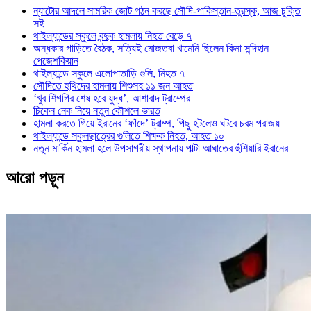
ন্যাটোর আদলে সামরিক জোট গঠন করছে সৌদি-পাকিস্তান-তুরস্ক, আজ চুক্তি
সই
থাইল্যান্ডের স্কুলে বন্দুক হামলায় নিহত বেড়ে ৭
অন্ধকার গাড়িতে বৈঠক, সত্যিই মোজতবা খামেনি ছিলেন কিনা সন্দিহান
পেজেশকিয়ান
থাইল্যান্ডে স্কুলে এলোপাতাড়ি গুলি, নিহত ৭
সৌদিতে হুথিদের হামলায় শিশুসহ ১১ জন আহত
‘খুব শিগগির শেষ হবে যুদ্ধ’, আশাবাদ ট্রাম্পের
চিকেন নেক নিয়ে নতুন কৌশলে ভারত
হামলা করতে গিয়ে ইরানের ‘ফাঁদে’ ট্রাম্প, পিছু হটলেও ঘটবে চরম পরাজয়
থাইল্যান্ডে স্কুলছাত্রের গুলিতে শিক্ষক নিহত, আহত ১০
নতুন মার্কিন হামলা হলে উপসাগরীয় স্থাপনায় পাল্টা আঘাতের হুঁশিয়ারি ইরানের
আরো পড়ুন