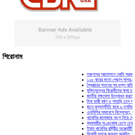
শিরোনাম
তরুণদের আন্দোলনে মোদি সরকার দুর্বল 
১২৮ বারের মতো পেছাল সাগর-রুনি হত্
স্বৈরাচার পতনের পর গুপ্ত বাহিনীর আত্ম
মুক্তিযুদ্ধের বিরোধীদের ক্ষমা চাইতে হব
জাতীয় বৃক্ষমেলা উদ্বোধন করলেন প্রধান
টানা ভারী বর্ষণ ও পাহাড়ি ঢলে পানিবন্দি 
জুনে মূল্যস্ফীতি কমে ৯ দশমিক ১৬ 
এনসিপির সমাবেশে বিস্ফোরণ, যুবলীগের
খামেনির জানাজায় অংশ নিয়ে দেশে ফির
ব্যবসায়ীর অণ্ডকোষ চেপে চেক-স্ট্যাম্
ইমাম খামেনির রাষ্ট্রীয় অন্ত্যেষ্টিক্রি
বিরোধী দলকে জয়নুল আবদিন, আপনারা