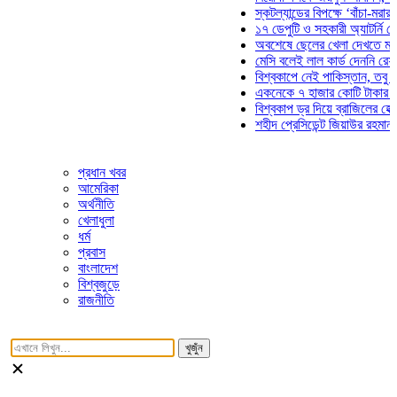
স্কটল্যান্ডের বিপক্ষে ‘বাঁচা-মরার লড়া
১৭ ডেপুটি ও সহকারী অ্যাটর্নি জেনার
অবশেষে ছেলের খেলা দেখতে মাঠে আ
মেসি বলেই লাল কার্ড দেননি রেফারি! 
বিশ্বকাপে নেই পাকিস্তান, তবু প্রতি
একনেকে ৭ হাজার কোটি টাকার ৫ প্রক
বিশ্বকাপ ড্র দিয়ে ব্রাজিলের হেক্সা মিশ
শহীদ প্রেসিডেন্ট জিয়াউর রহমান সমাধি
প্রধান খবর
আমেরিকা
অর্থনীতি
খেলাধুলা
ধর্ম
প্রবাস
বাংলাদেশ
বিশ্বজুড়ে
রাজনীতি
খুজুঁন