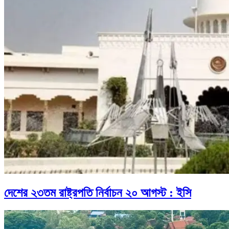
দেশের ২৩তম রাষ্ট্রপতি নির্বাচন ২০ আগস্ট : ইসি