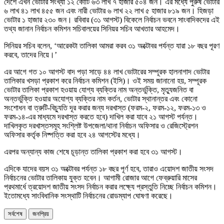
দেশে এখন ভোটার সংখ্যা ১২ কোটি ৬৩ লাখ ৭ হাজার ৫০৪ জন। এর মধ্যে পুরুষ ভোটার
৬ লাখ ৪১ লাখ ৪৫৫ জন এবং নারী ভোটার ৬ লাখ ২২ লাখ ৫ হাজার ৮১৯ জন। হিজড়া
ভোটার ১ হাজার ২৩০ জন। রবিবার (৩১ আগস্ট) বিকেলে নির্বাচন ভবনে সাংবাদিকদের এই
তথ্য জানান নির্বাচন কমিশন সচিবালয়ের সিনিয়র সচিব আখতার আহমেদ।
সিনিয়র সচিব বলেন, ‘আরেকটা তালিকা আমরা করব ৩১ অক্টোবর পর্যন্ত যারা ১৮ বছর পূরণ
করবে, তাদের নিয়ে।’
এর আগে গত ১০ আগস্ট বাদ পড়া সাড়ে ৪৪ লাখ ভোটারের সম্পূরক হালনাগাদ ভোটার
তালিকার খসড়া প্রকাশ করে নির্বাচন কমিশন (ইসি)। ওই সময় জানানো হয়, সম্পূরক
ভোটার তালিকা প্রকাশ হওয়ায় যোগ্য ব্যক্তির নাম অন্তর্ভুক্তি, মৃত্যুজনিত বা
অন্তর্ভুক্তি হওয়ার অযোগ্য ব্যক্তির নাম কর্তন, ভোটার স্থানান্তর এবং কোনো
সংশোধন বা ত্রুটি-বিচ্যুতি দূর করার জন্য দরখাস্ত (ফরম-২, ফরম-১২, ফরম-১৩ ও
ফরম-১৪-এর মাধ্যমে দরখাস্ত করতে হবে) দাখিল করা যাবে ২১ আগস্ট পর্যন্ত।
দাখিলকৃত দরখাস্তসমূহ সংশ্লিষ্ট উপজেলা/থানা নির্বাচন অফিসার ও রেজিস্ট্রেশন
অফিসার কর্তৃক নিষ্পত্তি করা হবে ২৪ আগস্টের মধ্যে।
এরপর অন্যান্য কাজ শেষে চূড়ান্ত তালিকা প্রকাশ করা হবে ৩১ আগস্ট।
এদিকে যাদের বয়স ৩১ অক্টোবর পর্যন্ত ১৮ বছর পূর্ণ হবে, তারাও এয়োদশ জাতীয় সংসদ
নির্বাচনের ভোটার তালিকায় যুক্ত হবেন। আগামী রোজার আগে ফেব্রুয়ারি মাসের
প্রথমার্ধে ত্রয়োদশ জাতীয় সংসদ নির্বাচন করার লক্ষ্যে প্রস্তুতি নিচ্ছে নির্বাচন কমিশন।
ইতোমধ্যে সাংবিধানিক সংস্থাটি নির্বাচনের রোডম্যাপ ঘোষণা করেছে।
সর্বশেষ
জনপ্রিয়