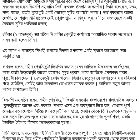
সামাজিক যোগাযোগ মাধ্যমে মিথ্য প্রচার করে দেশে নৈরাজ্য সৃষ্টির প্রক্রিয়া চলছে বলে
মন্তব্য করেছেন বিএনপি মহাসচিব মির্জা ফখরুল ইসলাম আলমগীর। তিনি বলেছেন, যতই
সময় যাচ্ছে, ততই পুরোপুরি একটি নৈরাজ্য সৃষ্টির অপচেষ্টা চলছে। দুর্ভাগ্যক্রমে আমরা
দেখছি, সোশ্যাল মিডিয়াতেও সেই প্রোপাগান্ডা ও মিথ্যা প্রচার দিয়ে বাংলাদেশে একটা
নৈরাজ্য সৃষ্টির প্রক্রিয়া চলছে।
রবিবার (২ নভেম্বর) নয়া পল্টনে বিএনপির কেন্দ্রীয় কার্যালয়ে আয়োজিত সংবাদ সম্মেলনে
এসব কথা বলেন তিনি।
এর আগে ৭ নভেম্বর সিপাহী জনতার বিপ্লব উপলক্ষে একই স্থানে আলোচনা সভা
অনুষ্ঠিত হয়।
ফখরুল বলেন, শহীদ প্রেসিডেন্ট জিয়াউর রহমান যেমন জাতিকে ঐক্যবদ্ধ করেছিলেন,
আজ তারই উত্তরসূরি তারেক রহমানও সুদূর প্রবাস থেকে জাতিকে ঐক্যবদ্ধ করার
প্রচেষ্টা চালাচ্ছেন। দেশনেত্রী বেগম খালেদা জিয়ার নেতৃত্বে যে সংগ্রামের ধারাবাহিকতা
গড়ে উঠেছিল, সেটিই আজ অব্যাহত রেখেছেন তারেক রহমান। জাতিকে নতুন আশার
আলো দেখাচ্ছেন তিনি।
বিএনপি মহাসচিব বলেন, শহীদ প্রেসিডেন্ট জিয়াউর রহমান বাংলাদেশের রাজনৈতিক অঙ্গনের
কেন্দ্রবিন্দুতে আসেন এবং দ্রুতই দেশকে এমন এক অবস্থানে নিয়ে যান, যেখানে পূর্বে
যেভাবে বাংলাদেশকে ‘বটমলেস বাস্কেট’ বলা হতো, সেখান থেকে তিনি দেশকে সম্ভাবনার
এক নতুন দিগন্তে তুলে ধরেন। তার আমলেই শুরু হয় বাংলাদেশের পুনর্জাগরণ, একটি
ইমাজিন টাইগার হিসেবে আত্মপ্রকাশের সূচনা।
তিনি বলেন, ৭ নভেম্বর এই দিনটি রাজনীতিতে গুরুত্বপুর্ণ। ১৯৭৫ সালে সিপাহী-জনতার
বিপ্লবের মধ্য দিয়ে শহীদ প্রেসিডেন্ট জিয়াউর রহমানকে গৃহবন্দী অবস্থা থেকে মুক্ত করা