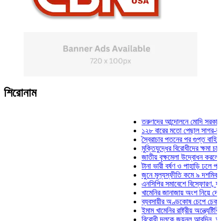
শিরোনাম
তরুণদের আন্দোলনে মোদি সরকার দুর্বল 
১২৮ বারের মতো পেছাল সাগর-রুনি হত্
স্বৈরাচার পতনের পর গুপ্ত বাহিনীর আত্ম
মুক্তিযুদ্ধের বিরোধীদের ক্ষমা চাইতে হব
জাতীয় বৃক্ষমেলা উদ্বোধন করলেন প্রধান
টানা ভারী বর্ষণ ও পাহাড়ি ঢলে পানিবন্দি 
জুনে মূল্যস্ফীতি কমে ৯ দশমিক ১৬ 
এনসিপির সমাবেশে বিস্ফোরণ, যুবলীগের
খামেনির জানাজায় অংশ নিয়ে দেশে ফির
ব্যবসায়ীর অণ্ডকোষ চেপে চেক-স্ট্যাম্
ইমাম খামেনির রাষ্ট্রীয় অন্ত্যেষ্টিক্রি
বিরোধী দলকে জয়নুল আবদিন, আপনারা