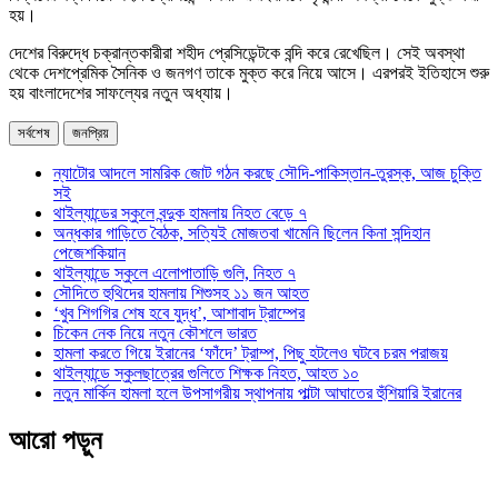
হয়।
দেশের বিরুদ্ধে চক্রান্তকারীরা শহীদ প্রেসিডেন্টকে বন্দি করে রেখেছিল। সেই অবস্থা
থেকে দেশপ্রেমিক সৈনিক ও জনগণ তাকে মুক্ত করে নিয়ে আসে। এরপরই ইতিহাসে শুরু
হয় বাংলাদেশের সাফল্যের নতুন অধ্যায়।
সর্বশেষ
জনপ্রিয়
ন্যাটোর আদলে সামরিক জোট গঠন করছে সৌদি-পাকিস্তান-তুরস্ক, আজ চুক্তি
সই
থাইল্যান্ডের স্কুলে বন্দুক হামলায় নিহত বেড়ে ৭
অন্ধকার গাড়িতে বৈঠক, সত্যিই মোজতবা খামেনি ছিলেন কিনা সন্দিহান
পেজেশকিয়ান
থাইল্যান্ডে স্কুলে এলোপাতাড়ি গুলি, নিহত ৭
সৌদিতে হুথিদের হামলায় শিশুসহ ১১ জন আহত
‘খুব শিগগির শেষ হবে যুদ্ধ’, আশাবাদ ট্রাম্পের
চিকেন নেক নিয়ে নতুন কৌশলে ভারত
হামলা করতে গিয়ে ইরানের ‘ফাঁদে’ ট্রাম্প, পিছু হটলেও ঘটবে চরম পরাজয়
থাইল্যান্ডে স্কুলছাত্রের গুলিতে শিক্ষক নিহত, আহত ১০
নতুন মার্কিন হামলা হলে উপসাগরীয় স্থাপনায় পাল্টা আঘাতের হুঁশিয়ারি ইরানের
আরো পড়ুন