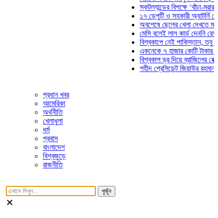
স্কটল্যান্ডের বিপক্ষে ‘বাঁচা-মরার লড়া
১৭ ডেপুটি ও সহকারী অ্যাটর্নি জেনার
অবশেষে ছেলের খেলা দেখতে মাঠে আ
মেসি বলেই লাল কার্ড দেননি রেফারি! 
বিশ্বকাপে নেই পাকিস্তান, তবু প্রতি
একনেকে ৭ হাজার কোটি টাকার ৫ প্রক
বিশ্বকাপ ড্র দিয়ে ব্রাজিলের হেক্সা মিশ
শহীদ প্রেসিডেন্ট জিয়াউর রহমান সমাধি
প্রধান খবর
আমেরিকা
অর্থনীতি
খেলাধুলা
ধর্ম
প্রবাস
বাংলাদেশ
বিশ্বজুড়ে
রাজনীতি
খুজুঁন