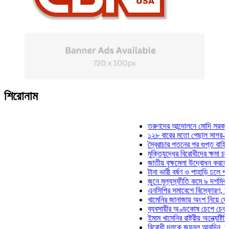
শিরোনাম
তরুণদের আন্দোলনে মোদি সরকার দুর্বল 
১২৮ বারের মতো পেছাল সাগর-রুনি হত্
স্বৈরাচার পতনের পর গুপ্ত বাহিনীর আত্ম
মুক্তিযুদ্ধের বিরোধীদের ক্ষমা চাইতে হব
জাতীয় বৃক্ষমেলা উদ্বোধন করলেন প্রধান
টানা ভারী বর্ষণ ও পাহাড়ি ঢলে পানিবন্দি 
জুনে মূল্যস্ফীতি কমে ৯ দশমিক ১৬ 
এনসিপির সমাবেশে বিস্ফোরণ, যুবলীগের
খামেনির জানাজায় অংশ নিয়ে দেশে ফির
ব্যবসায়ীর অণ্ডকোষ চেপে চেক-স্ট্যাম্
ইমাম খামেনির রাষ্ট্রীয় অন্ত্যেষ্টিক্রি
বিরোধী দলকে জয়নুল আবদিন, আপনারা