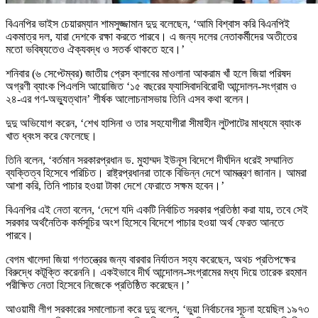
বিএনপির ভাইস চেয়ারম্যান শামসুজ্জামান দুদু বলেছেন, ‘আমি বিশ্বাস করি বিএনপিই
একমাত্র দল, যারা দেশকে রক্ষা করতে পারবে। এ জন্য দলের নেতাকর্মীদের অতীতের
মতো ভবিষ্যতেও ঐক্যবদ্ধ ও সতর্ক থাকতে হবে।’
শনিবার (৬ সেপ্টেম্বর) জাতীয় প্রেস ক্লাবের মাওলানা আকরাম খাঁ হলে জিয়া পরিষদ
অগ্রণী ব্যাংক পিএলসি আয়োজিত ‘১৫ বছরের ফ্যাসিবাদবিরোধী আন্দোলন-সংগ্রাম ও
২৪-এর গণ-অভ্যুত্থান’ শীর্ষক আলোচনাসভায় তিনি এসব কথা বলেন।
দুদু অভিযোগ করেন, ‘শেখ হাসিনা ও তার সহযোগীরা সীমাহীন লুটপাটের মাধ্যমে ব্যাংক
খাত ধ্বংস করে ফেলেছে।
তিনি বলেন, ‘বর্তমান সরকারপ্রধান ড. মুহাম্মদ ইউনূস বিদেশে দীর্ঘদিন ধরেই সম্মানিত
ব্যক্তিত্ব হিসেবে পরিচিত। রাষ্ট্রপ্রধানরা তাকে বিভিন্ন দেশে আমন্ত্রণ জানান। আমরা
আশা করি, তিনি পাচার হওয়া টাকা দেশে ফেরাতে সক্ষম হবেন।’
বিএনপির এই নেতা বলেন, ‘দেশে যদি একটি নির্বাচিত সরকার প্রতিষ্ঠা করা যায়, তবে সেই
সরকার অর্থনৈতিক কর্মসূচির অংশ হিসেবে বিদেশে পাচার হওয়া অর্থ ফেরত আনতে
পারবে।
বেগম খালেদা জিয়া গণতন্ত্রের জন্য বারবার নির্যাতন সহ্য করেছেন, অথচ প্রতিপক্ষের
বিরুদ্ধে কটূক্তি করেননি। একইভাবে দীর্ঘ আন্দোলন-সংগ্রামের মধ্য দিয়ে তারেক রহমান
পরীক্ষিত নেতা হিসেবে নিজেকে প্রতিষ্ঠিত করেছেন।’
আওয়ামী লীগ সরকারের সমালোচনা করে দুদু বলেন, ‘ভুয়া নির্বাচনের সূচনা হয়েছিল ১৯৭৩