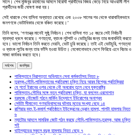
সালে। শেখ মুজিবুর রহমানের আমলে বিরোধী প্রার্থীদের বিজয় কেড়ে নিয়ে আওয়ামী লীগ
প্রার্থীদের জয়ী ঘোষণা করা হয়।
সেই ধারাকে শেখ হাসিনা অব্যাহত রেখেছে এবং ২০০৮ সালের পর থেকে ধারাবাহিকভাবে
জনগণকে ভোটাধিকার থেকে বঞ্চিত করেছে।’
তিনি বলেন, ‘গণতন্ত্র মানেই সুষ্ঠু নির্বাচন। শেখ হাসিনা গত ১৫ বছরে সেই নির্বাচনী
ব্যবস্থা ধ্বংস করেছে। গণহত্যা, ব্যাংক লুটপাট ও ভোটচুরির জন্য তার জবাবদিহি করতে
হবে। ভালো নির্বাচন তিনি করতে দেয়নি, ভোট চুরি করেছে। তাই এই ভোটচুরি, গণহত্যা
ও ব্যাংক লুটের জন্য তার ফাঁসি হওয়া উচিত। যেকোনোভাবে দেশে ফিরিয়ে এনে বিচার ও
সাজা কার্যকর করতে হবে।
সর্বশেষ
জনপ্রিয়
পাকিস্তানে নিরাপত্তা অভিযানে সেনা কর্মকর্তাসহ নিহত ৮
তুরস্ক-সৌদি-পাকিস্তানের প্রতিরক্ষা চুক্তি নিয়ে আরব বিশ্বের প্রতিক্রিয়া
যে শর্তে ইরানের ওপর থেকে নৌ অবরোধ তুলে নেবে যুক্তরাষ্ট্র
পাকিস্তান-সৌদির সঙ্গে নতুন প্রতিরক্ষা চুক্তি, যা বললেন এরদোগান
হরমুজে নৌজোট গঠনে মার্কিন উদ্যোগে ইউরোপের অনাগ্রহ
সেউটা সীমান্তে গণঅভিবাসনের ঘটনায় মৃতের সংখ্যা বেড়ে ১৪
রাশিয়ার বৃহৎ ই-কমার্স প্রতিষ্ঠানে ইউক্রেনের ড্রোন হামলা, পালটা হামলায় নিহত
৬
ন্যাটোর আদলে সামরিক জোট গঠন করছে সৌদি-পাকিস্তান-তুরস্ক, আজ চুক্তি
সই
থাইল্যান্ডের স্কুলে বন্দুক হামলায় নিহত বেড়ে ৭