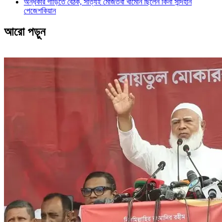
অন্ধকার গাড়িতে বৈঠক, সত্যিই মোজতবা খামেনি ছিলেন কিনা সন্দিহান
পেজেশকিয়ান
আরো পড়ুন