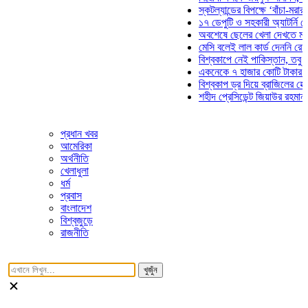
স্কটল্যান্ডের বিপক্ষে ‘বাঁচা-মরার লড়া
১৭ ডেপুটি ও সহকারী অ্যাটর্নি জেনার
অবশেষে ছেলের খেলা দেখতে মাঠে আ
মেসি বলেই লাল কার্ড দেননি রেফারি! 
বিশ্বকাপে নেই পাকিস্তান, তবু প্রতি
একনেকে ৭ হাজার কোটি টাকার ৫ প্রক
বিশ্বকাপ ড্র দিয়ে ব্রাজিলের হেক্সা মিশ
শহীদ প্রেসিডেন্ট জিয়াউর রহমান সমাধি
প্রধান খবর
আমেরিকা
অর্থনীতি
খেলাধুলা
ধর্ম
প্রবাস
বাংলাদেশ
বিশ্বজুড়ে
রাজনীতি
খুজুঁন