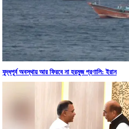
যুদ্ধপূর্ব অবস্থায় আর ফিরবে না হরমুজ প্রণালি: ইরান