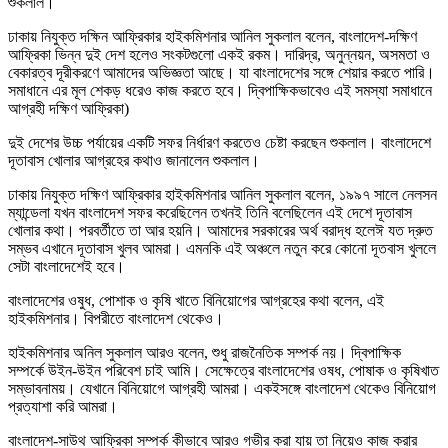
শুকলাল।
ঢাকায় নিযুক্ত দক্ষিন আফ্রিকার হাইকমিশনার আনিল সুকলাল বলেন, বাংলাদেশ-দক্ষিণ
আফ্রিকা ভিন্ন দুই দেশ হলেও সংকটগুলো একই রকম। দারিদ্র, অনুন্নয়ন, অসমতা ও
বেকারত্ব দূরীকরণে আমাদের অভিজ্ঞতা আছে। যা বাংলাদেশের সঙ্গে শেয়ার করতে পারি।
সমাধানে এর মূল শেকড় ধরেও কাজ করতে হবে। দ্বিপাক্ষিকভাবেও এই সমস্যা সমাধানে
আগ্রহী দক্ষিণ আফ্রিকা)
দুই দেশের উচ্চ পর্যায়ের একটি সফর নির্ধারণ করতেও চেষ্টা করছেন শুকলাল। বাংলাদেশে
দূতাবাস খোলার আগ্রহের কথাও জানালেন শুকলাল।
ঢাকায় নিযুক্ত দক্ষিণ আফ্রিকার হাইকমিশনার আনিল সুকলাল বলেন, ১৯৯৭ সালে নেলসন
ম্যান্ডেলা যখন বাংলাদেশ সফর করেছিলেন তখনই তিনি বলেছিলেন এই দেশে দূতাবাস
খোলার কথা। পরবর্তীতে তা আর হয়নি। আমাদের সরকারের অর্থ বরাদ্ধ হলেঈ যত দ্রুত
সম্ভব এখানে দূতাবাস খুলব আমরা। এমনকি এই অঞ্চলে নতুন করে কোনো দূতবাস খুললে
সেটা বাংলাদেশেই হবে।
বাংলাদেশের ওষুধ, পোশাক ও কৃষি খাতে বিনিয়োগের আগ্রহের কথা বলেন, এই
হাইকমিশনার। বিপরীতে বাংলাদেশ থেকেও।
হাইকমিশনার অনিল সুকলাল আরও বলেন, শুধু রাজনৈতিক সম্পর্ক নয়। দ্বিপাক্ষিক
সম্পর্কে উইন-উইন পরিবেশ চাই আমি। সেক্ষেত্রে বাংলাদেশের ওষধ, পোষাক ও কৃষিখাত
সম্ভাবনাময়। যেখানে বিনিয়োগে আগ্রহী আমরা। একইসঙ্গে বাংলাদেশ থেকেও বিনিয়োগ
প্রত্যাশা করি আমরা।
বাংলাদেশ-সাউথ আফ্রিকা সম্পর্ক কীভাবে আরও গভীর করা যায় তা নিয়েও কাজ করার