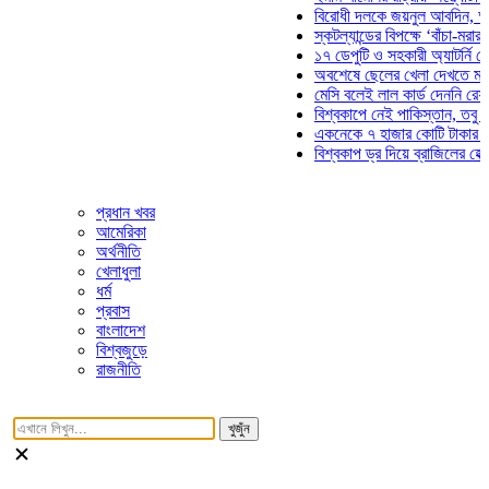
বিরোধী দলকে জয়নুল আবদিন, আপনারা
স্কটল্যান্ডের বিপক্ষে ‘বাঁচা-মরার লড়া
১৭ ডেপুটি ও সহকারী অ্যাটর্নি জেনার
অবশেষে ছেলের খেলা দেখতে মাঠে আ
মেসি বলেই লাল কার্ড দেননি রেফারি! ফ
বিশ্বকাপে নেই পাকিস্তান, তবু প্রতি
একনেকে ৭ হাজার কোটি টাকার ৫ প্রক
বিশ্বকাপ ড্র দিয়ে ব্রাজিলের হেক্সা মিশ
প্রধান খবর
আমেরিকা
অর্থনীতি
খেলাধুলা
ধর্ম
প্রবাস
বাংলাদেশ
বিশ্বজুড়ে
রাজনীতি
খুজুঁন