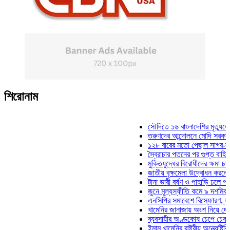
শিরোনাম
সৌদিতে ১৬ বাংলাদেশির মৃত্যুতে জাম
তরুণদের আন্দোলনে মোদি সরকার দুর্বল 
১২৮ বারের মতো পেছাল সাগর-রুনি হত্
স্বৈরাচার পতনের পর গুপ্ত বাহিনীর আত্মপ
মুক্তিযুদ্ধের বিরোধীদের ক্ষমা চাইতে হবে
জাতীয় বৃক্ষমেলা উদ্বোধন করলেন প্রধান
টানা ভারী বর্ষণ ও পাহাড়ি ঢলে পানিবন্দি 
জুনে মূল্যস্ফীতি কমে ৯ দশমিক ১৬ শ
এনসিপির সমাবেশে বিস্ফোরণ, যুবলীগের
খামেনির জানাজায় অংশ নিয়ে দেশে ফির
ব্যবসায়ীর অণ্ডকোষ চেপে চেক-স্ট্যাম্
ইমাম খামেনির রাষ্ট্রীয় অন্ত্যেষ্টিক্রিয়