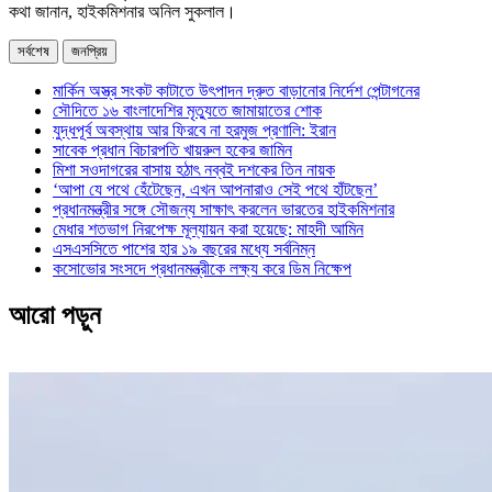
কথা জানান, হাইকমিশনার অনিল সুকলাল।
সর্বশেষ
জনপ্রিয়
মার্কিন অস্ত্র সংকট কাটাতে উৎপাদন দ্রুত বাড়ানোর নির্দেশ পেন্টাগনের
সৌদিতে ১৬ বাংলাদেশির মৃত্যুতে জামায়াতের শোক
যুদ্ধপূর্ব অবস্থায় আর ফিরবে না হরমুজ প্রণালি: ইরান
সাবেক প্রধান বিচারপতি খায়রুল হকের জামিন
মিশা সওদাগরের বাসায় হঠাৎ নব্বই দশকের তিন নায়ক
‘আপা যে পথে হেঁটেছেন, এখন আপনারাও সেই পথে হাঁটছেন’
প্রধানমন্ত্রীর সঙ্গে সৌজন্য সাক্ষাৎ করলেন ভারতের হাইকমিশনার
মেধার শতভাগ নিরপেক্ষ মূল্যায়ন করা হয়েছে: মাহদী আমিন
এসএসসিতে পাশের হার ১৯ বছরের মধ্যে সর্বনিম্ন
কসোভোর সংসদে প্রধানমন্ত্রীকে লক্ষ্য করে ডিম নিক্ষেপ
আরো পড়ুন