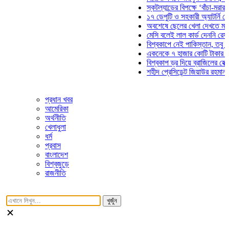
স্কটল্যান্ডের বিপক্ষে ‘বাঁচা-মরার লড়াই
১৭ ডেপুটি ও সহকারী অ্যাটর্নি জেনারে
অবশেষে ছেলের খেলা দেখতে মাঠে আস
মেসি বলেই লাল কার্ড দেননি রেফারি! ফ
বিশ্বকাপে নেই পাকিস্তান, তবু প্রতিট
একনেকে ৭ হাজার কোটি টাকার ৫ প্রকল
বিশ্বকাপ ড্র দিয়ে ব্রাজিলের হেক্সা মিশ
শহীদ প্রেসিডেন্ট জিয়াউর রহমান সমাধিত
প্রধান খবর
আমেরিকা
অর্থনীতি
খেলাধুলা
ধর্ম
প্রবাস
বাংলাদেশ
বিশ্বজুড়ে
রাজনীতি
খুজুঁন