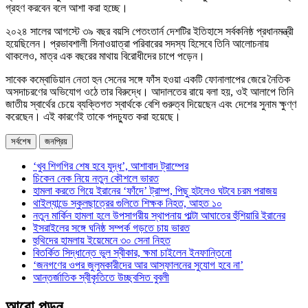
গ্রহণ করবেন বলে আশা করা হচ্ছে।
২০২৪ সালের আগস্টে ৩৯ বছর বয়সি পেতংতার্ন দেশটির ইতিহাসে সর্বকনিষ্ঠ প্রধানমন্ত্রী
হয়েছিলেন। প্রভাবশালী সিনাওয়াত্রা পরিবারের সদস্য হিসেবে তিনি আলোচনায়
থাকলেও, মাত্র এক বছরের মাথায় বিরোধীদের চাপে পড়েন।
সাবেক কম্বোডিয়ান নেতা হুন সেনের সঙ্গে ফাঁস হওয়া একটি ফোনালাপের জেরে নৈতিক
অসদাচরণের অভিযোগ ওঠে তার বিরুদ্ধে। আদালতের রায়ে বলা হয়, ওই আলাপে তিনি
জাতীয় স্বার্থের চেয়ে ব্যক্তিগত স্বার্থকে বেশি গুরুত্ব দিয়েছেন এবং দেশের সুনাম ক্ষুণ্ণ
করেছেন। এই কারণেই তাকে পদচ্যুত করা হয়েছে।
সর্বশেষ
জনপ্রিয়
‘খুব শিগগির শেষ হবে যুদ্ধ’, আশাবাদ ট্রাম্পের
চিকেন নেক নিয়ে নতুন কৌশলে ভারত
হামলা করতে গিয়ে ইরানের ‘ফাঁদে’ ট্রাম্প, পিছু হটলেও ঘটবে চরম পরাজয়
থাইল্যান্ডে স্কুলছাত্রের গুলিতে শিক্ষক নিহত, আহত ১০
নতুন মার্কিন হামলা হলে উপসাগরীয় স্থাপনায় পাল্টা আঘাতের হুঁশিয়ারি ইরানের
ইসরাইলের সঙ্গে ঘনিষ্ঠ সম্পর্ক গড়তে চায় ভারত
হুথিদের হামলায় ইয়েমেনে ৩০ সেনা নিহত
বিতর্কিত সিদ্ধান্তে ভুল স্বীকার, ক্ষমা চাইলেন ইনফান্তিনো
‘জনগণের ওপর জুলুমকারীদের আর আস্ফালনের সুযোগ হবে না’
আন্তর্জাতিক স্বীকৃতিতে উচ্ছ্বসিত বুবলী
আরো পড়ুন