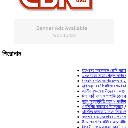
শিরোনাম
তরুণদের আন্দোলনে মোদি সরকার দুর্বল হ
১২৮ বারের মতো পেছাল সাগর-রুনি হত্
স্বৈরাচার পতনের পর গুপ্ত বাহিনীর আত্মপ
মুক্তিযুদ্ধের বিরোধীদের ক্ষমা চাইতে হবে
জাতীয় বৃক্ষমেলা উদ্বোধন করলেন প্রধানম
টানা ভারী বর্ষণ ও পাহাড়ি ঢলে পানিবন্দি 
জুনে মূল্যস্ফীতি কমে ৯ দশমিক ১৬ শ
এনসিপির সমাবেশে বিস্ফোরণ, যুবলীগের
খামেনির জানাজায় অংশ নিয়ে দেশে ফিরল
ব্যবসায়ীর অণ্ডকোষ চেপে চেক-স্ট্যাম্
ইমাম খামেনির রাষ্ট্রীয় অন্ত্যেষ্টিক্রিয়
বিরোধী দলকে জয়নুল আবদিন, আপনারা