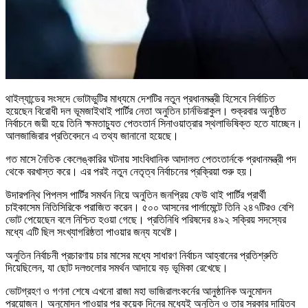
থাইল্যান্ডের সংসদে ভোটাভুটির মাধ্যমে দেশটির নতুন প্রধানমন্ত্রী হিসেবে নির্বাচিত
হয়েছেন বিরোধী দল ভূমজাইথাই পার্টির নেতা অনুতিন চার্নভিরাকুল। শুক্রবার অনুষ্ঠিত
নির্বাচনে জয়ী হয়ে তিনি ক্ষমতাচ্যুত পেতংতার্ন সিনাওয়াত্রার স্থলাভিষিক্ত হতে যাচ্ছেন।
আলজাজিরার প্রতিবেদনে এ তথ্য জানানো হয়েছে।
গত মাসে নৈতিক কেলেঙ্কারির ঘটনায় সাংবিধানিক আদালত পেতংতার্নকে প্রধানমন্ত্রী পদ
থেকে বরখাস্ত করে। এর পরই নতুন নেতৃত্ব নির্বাচনের প্রক্রিয়া শুরু হয়।
উদারপন্থি পিপলস পার্টির সমর্থন নিয়ে অনুতিন জনপ্রিয় ফেউ থাই পার্টির প্রার্থী
চাইকাসেম নিতিসিরিকে পরাজিত করেন। ৫০০ আসনের পার্লামেন্টে তিনি ২৪৭টিরও বেশি
ভোট পেয়েছেন বলে নিশ্চিত হওয়া গেছে। প্রতিনিধি পরিষদের ৪৯২ সক্রিয় সদস্যের
মধ্যে এটি ছিল সংখ্যাগরিষ্ঠতা পাওয়ার জন্য যথেষ্ট।
অনুতিন নির্বাচনী প্রচারণায় চার মাসের মধ্যে সাধারণ নির্বাচন আহ্বানের প্রতিশ্রুতি
দিয়েছিলেন, যা ছোট দলগুলোর সমর্থন আদায়ে বড় ভূমিকা রেখেছে।
ভোটগ্রহণ ও গণনা শেষে এখনো রাজা মহা ভাজিরালংকর্নের আনুষ্ঠানিক অনুমোদন
প্রয়োজন। অনুমোদন পাওয়ার পর কয়েক দিনের মধ্যেই অনুতিন ও তার সরকার দায়িত্ব